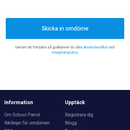
Skicka in omdöme
Genom att fortsätta så godkänner du våra
Användarvillkor
och
Integritetspolicy
Information
Upptäck
Om School Parrot
Registrera dig
Riktlinjer för omdömen
Blogg