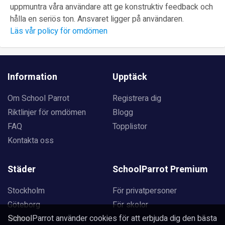
uppmuntra våra användare att ge konstruktiv feedback och
hålla en seriös ton. Ansvaret ligger på användaren.
Läs vår policy för omdömen
Information
Upptäck
Om School Parrot
Registrera dig
Riktlinjer för omdömen
Blogg
FAQ
Topplistor
Kontakta oss
Städer
SchoolParrot Premium
Stockholm
För privatpersoner
Göteborg
För skolor
SchoolParrot använder cookies för att erbjuda dig den bästa
Malmö