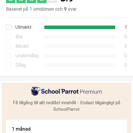
Baserat på
1
omdömen och
9
svar
Utmärkt
1
Bra
0
Medel
0
Undermålig
0
Dålig
0
Få tillgång till allt nedlåst innehåll - Endast tillgängligt på
SchoolParrot
1 månad