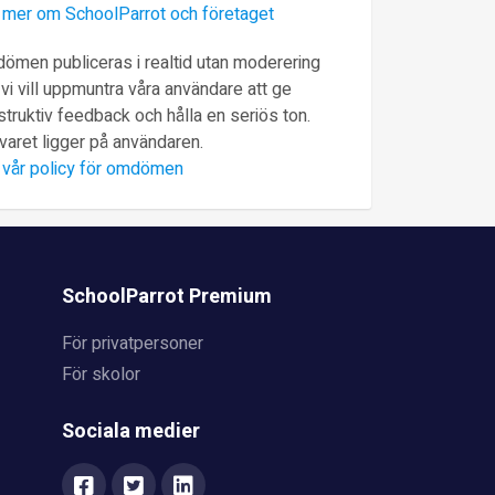
 mer om SchoolParrot och företaget
ömen publiceras i realtid utan moderering
vi vill uppmuntra våra användare att ge
truktiv feedback och hålla en seriös ton.
varet ligger på användaren.
 vår policy för omdömen
SchoolParrot Premium
För privatpersoner
För skolor
Sociala medier