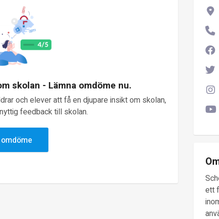
 om skolan - Lämna omdöme nu.
rar och elever att få en djupare insikt om skolan,
yttig feedback till skolan.
v omdöme
Om
Sch
ett 
inom
anv