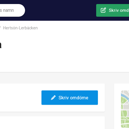
Skriv om
Hertsön-Lerbäcken
a
Skriv omdöme