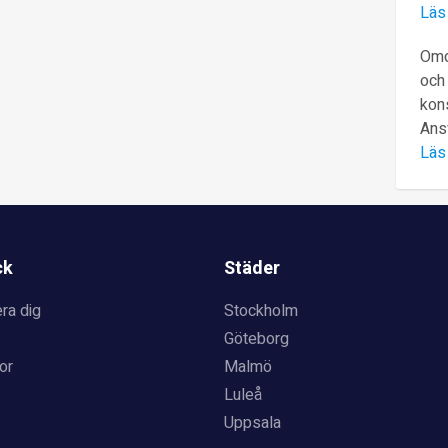
Läs
Omd
och 
kons
Ans
Läs
ck
Städer
ra dig
Stockholm
Göteborg
or
Malmö
Luleå
Uppsala