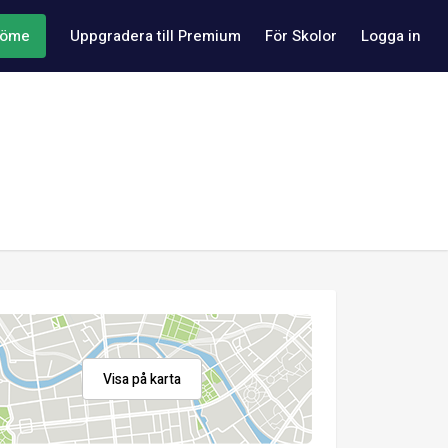
döme
Uppgradera till Premium
För Skolor
Logga in
Visa på karta