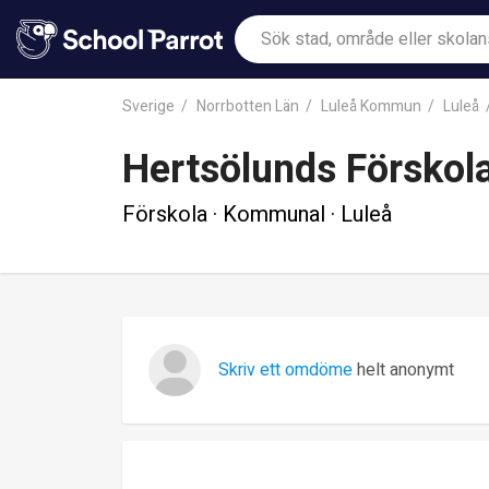
Sverige
Norrbotten Län
Luleå Kommun
Luleå
Hertsölunds Förskol
Förskola · Kommunal · Luleå
Skriv ett omdöme
helt anonymt