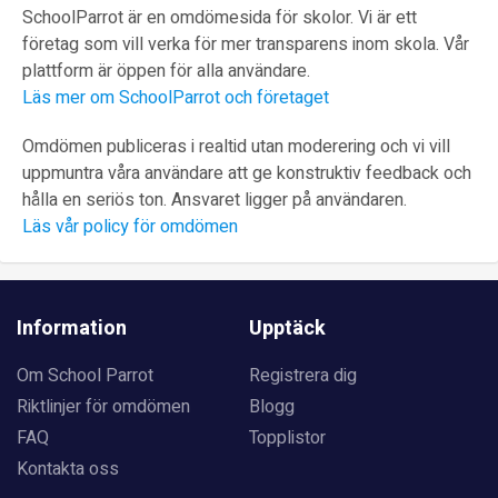
SchoolParrot är en omdömesida för skolor. Vi är ett
företag som vill verka för mer transparens inom skola. Vår
plattform är öppen för alla användare.
Läs mer om SchoolParrot och företaget
Omdömen publiceras i realtid utan moderering och vi vill
uppmuntra våra användare att ge konstruktiv feedback och
hålla en seriös ton. Ansvaret ligger på användaren.
Läs vår policy för omdömen
Information
Upptäck
Om School Parrot
Registrera dig
Riktlinjer för omdömen
Blogg
FAQ
Topplistor
Kontakta oss