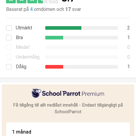
Baserat på
4
omdömen och
17
svar
Utmärkt
2
Bra
1
Medel
0
Undermålig
0
Dålig
1
Få tillgång till allt nedlåst innehåll - Endast tillgängligt på
SchoolParrot
1 månad