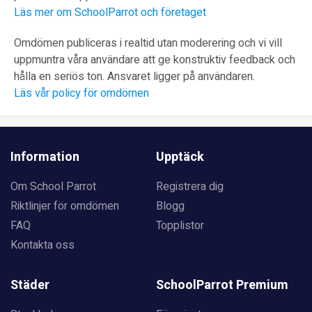
uppmuntra våra användare att ge konstruktiv feedback och
hålla en seriös ton. Ansvaret ligger på användaren.
Läs vår policy för omdömen
Information
Upptäck
Om School Parrot
Registrera dig
Riktlinjer för omdömen
Blogg
FAQ
Topplistor
Kontakta oss
Städer
SchoolParrot Premium
Stockholm
För privatpersoner
Göteborg
För skolor
Malmö