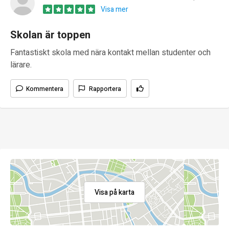
Visa mer
Skolan är toppen
Fantastiskt skola med nära kontakt mellan studenter och
lärare.
Kommentera
Rapportera
Visa på karta
Gustava Melins gata 2, 461 32, Trollhättan
0520-22 30 00