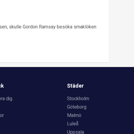
elsen, skulle Gordon Ramsay besöka smaklöken
ck
Städer
ra dig
Stockholm
Göteborg
or
Malmö
Luleå
Uppsala