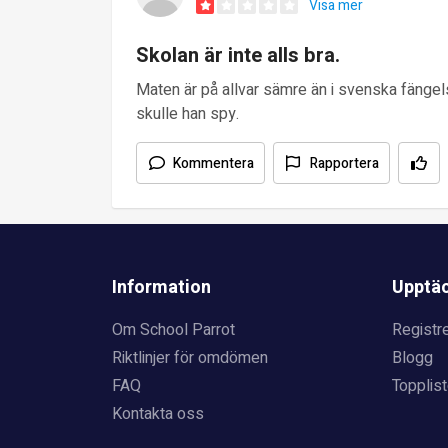
Visa mer
Skolan är inte alls bra.
Maten är på allvar sämre än i svenska fäng
skulle han spy.
Kommentera
Rapportera
Information
Upptä
Om School Parrot
Registre
Riktlinjer för omdömen
Blogg
FAQ
Topplist
Kontakta oss