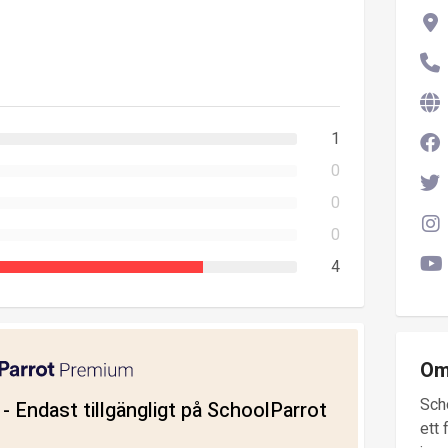
1
0
0
0
4
Om
Sch
ll - Endast tillgängligt på SchoolParrot
ett 