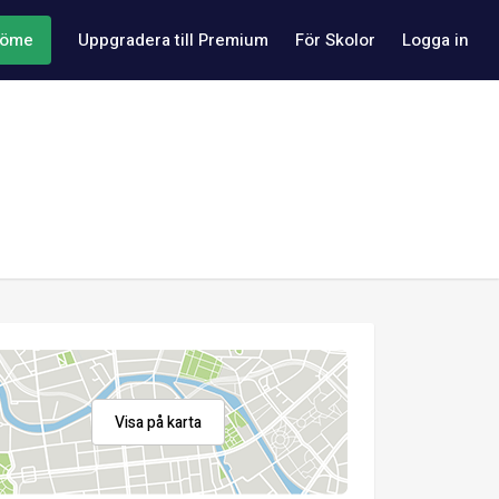
döme
Uppgradera till Premium
För Skolor
Logga in
Visa på karta