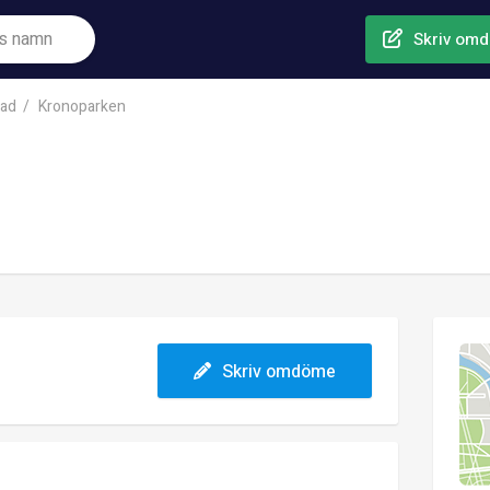
Skriv om
tad
Kronoparken
Skriv omdöme