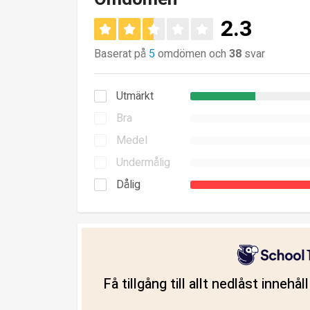
2.3
Baserat på
5
omdömen och
38
svar
Utmärkt
Bra
Medel
Undermålig
Dålig
Få tillgång till allt nedlåst innehå