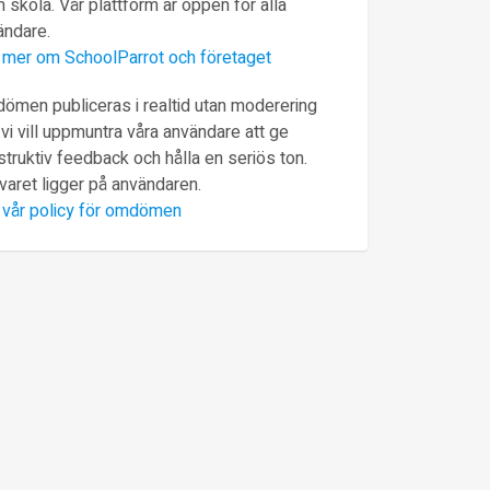
 skola. Vår plattform är öppen för alla
ändare.
 mer om SchoolParrot och företaget
ömen publiceras i realtid utan moderering
vi vill uppmuntra våra användare att ge
truktiv feedback och hålla en seriös ton.
varet ligger på användaren.
 vår policy för omdömen