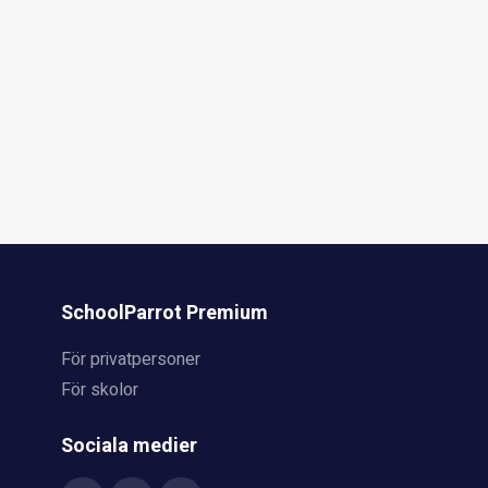
SchoolParrot Premium
För privatpersoner
För skolor
Sociala medier