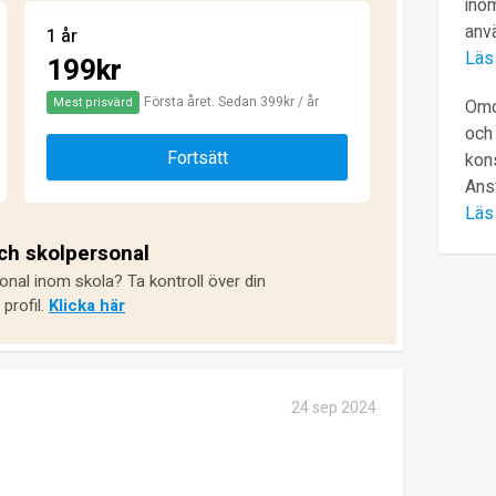
inom
anv
1 år
Läs
199kr
Första året. Sedan 399kr / år
Mest prisvärd
Omd
och 
Fortsätt
kons
Ans
Läs
och skolpersonal
onal inom skola? Ta kontroll över din
profil.
Klicka här
24 sep 2024