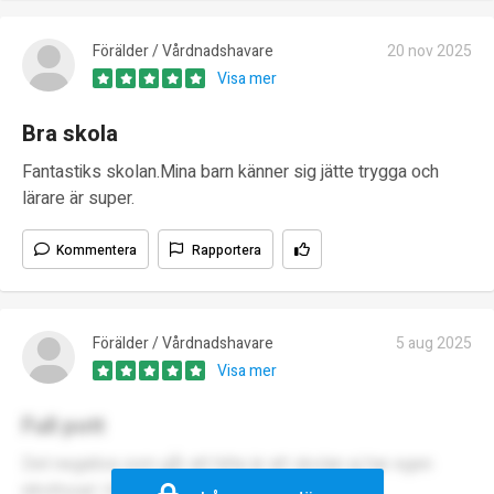
Förälder / Vårdnadshavare
20 nov 2025
Visa mer
Bra skola
Fantastiks skolan.Mina barn känner sig jätte trygga och
lärare är super.
Kommentera
Rapportera
Förälder / Vårdnadshavare
5 aug 2025
Visa mer
Full pott
Det negativa som går att hitta är att skolan ej har egen
idrottssal. Utöver det är skolan väldigt bra!