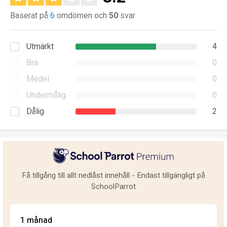
Baserat på
6
omdömen och
50
svar
Utmärkt
4
Bra
0
Medel
0
Undermålig
0
Dålig
2
Få tillgång till allt nedlåst innehåll - Endast tillgängligt på
SchoolParrot
1 månad