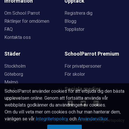
Information
Upptäck
Om School Parrot
Registrera dig
Riktlinjer för omdömen
Blogg
FAQ
Topplistor
Kontakta oss
Städer
SchoolParrot Premium
Stockholm
För privatpersoner
Göteborg
För skolor
Malmö
Sociala medier
Luleå
SchoolParrot använder cookies för att erbjuda dig den bästa
upplevelsen online. Genom att fortsätta använda vår
Uppsala
webbplats godkänner du användningen av cookies.
Om du vill veta mer om cookies och hur man hanterar dem,
vänligen se vår
Integritetspolicy
och
Användarvillkor
.
Copyright SchoolParrot AB 2023
|
Användarvillkor
|
Integritetspolicy