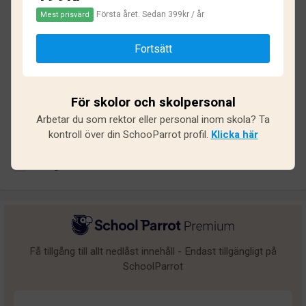
1.9
Första året. Sedan 399kr / år
Mest prisvärd
Baserat på
11
omdömen och
91
svar
Fortsätt
Utmärkt
0
Bra
1
För skolor och skolpersonal
Arbetar du som rektor eller personal inom skola? Ta
Medel
0
kontroll över din SchooParrot profil.
Klicka här
Undermålig
2
Dålig
8
Få tillgång till allt nedlåst innehåll - Endast tillgängligt på
SchoolParrot