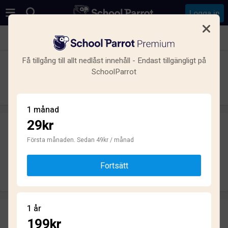
Logga in
Se alla skolor i Majorna, Göteborg
Få tillgång till allt nedlåst innehåll - Endast tillgängligt på
International IT College of Sweden
SchoolParrot
Gothenburg
Gymnasium · Friskola · Göteborg
1 månad
29kr
Skriv ett omdöme
helt anonymt
Första månaden. Sedan 49kr / månad
Fortsätt
Skriv omdöme
1 år
Omdömen
199kr