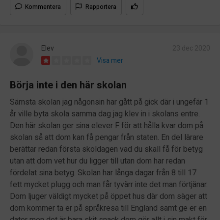
Kommentera
Rapportera
Elev
23 dec 2020
Visa mer
Börja inte i den här skolan
Sämsta skolan jag någonsin har gått på gick där i ungefär 1
år ville byta skola samma dag jag klev in i skolans entre.
Den här skolan ger sina elever F för att hålla kvar dom på
skolan så att dom kan få pengar från staten. En del lärare
berättar redan första skoldagen vad du skall få för betyg
utan att dom vet hur du ligger till utan dom har redan
fördelat sina betyg. Skolan har långa dagar från 8 till 17
fett mycket plugg och man får tyvärr inte det man förtjänar.
Dom ljuger väldigt mycket på öppet hus där dom säger att
dom kommer ta er på språkresa till England samt ge er en
dator men det är bara skit snack dom gör allt i sin makt för