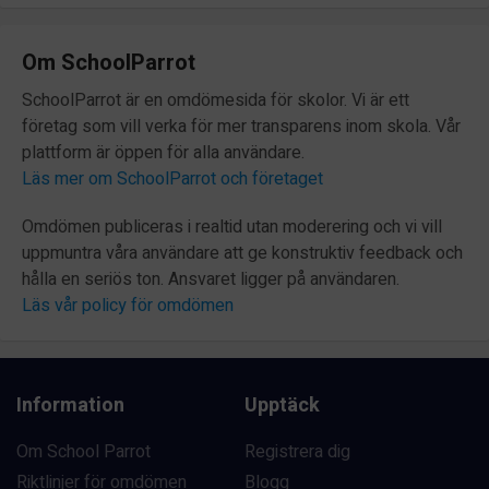
Om SchoolParrot
SchoolParrot är en omdömesida för skolor. Vi är ett
företag som vill verka för mer transparens inom skola. Vår
plattform är öppen för alla användare.
Läs mer om SchoolParrot och företaget
Omdömen publiceras i realtid utan moderering och vi vill
uppmuntra våra användare att ge konstruktiv feedback och
hålla en seriös ton. Ansvaret ligger på användaren.
Läs vår policy för omdömen
Information
Upptäck
Om School Parrot
Registrera dig
Riktlinjer för omdömen
Blogg