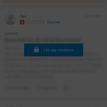
Elev
15 mar 2023
Visa mer
Samhäll
Börja inte om du vill ha bra framtid
Skit skola
Lås upp omdöme
Sämsta skola i hela gbg,man får inte bra undervisning och
lärarna är inte utbildade för vissa ämne,matkoret räcker inte
för att äta,och de finns bara onyttigt mat !!! Om ***** lärare
är kvar springggggg,skolan erbjuder ingenting till elever
och ställer massa krav på de.
Kommentera
Rapportera