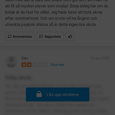
att få så mycket elever som möjligt. Börja aldrig här om du
börjar är du fast för alltid. Jag hade turen att byta skola
efter sommarlovet. Och om ni inte vill ha ångest och
utveckla psykisk ohälsa så är detta ingen bra skola.
Kommentera
Rapportera
Elev
13 dec 2020
Visa mer
Dålig skola.
Har gått här i några månader nu och gillar verkligen inte
skolan. Vissa lärare är bra men vissa är inte bra alls. De
Lås upp omdöme
flesta eleverna är otrevliga och det går runt onödigt mycket
drama på skolan. Och det är oftast inte studiero på
lektionerna. Vi har matkort, vilket jag tyckte var bra i början