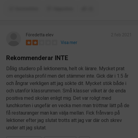
Kommentera
Rapportera
(2)
Föredetta elev
2 feb 2021
Visa mer
Rekommenderar INTE
Dålig studiero på lektionerna, helt ok lärare. Mycket prat
om engelska profil men det stämmer inte. Gick där i 1.5 år
och ångrar verkligen att jag sökte dit. Mycket stök både i
och utanför klassrummen. Små klasser vilket är de enda
positiva med skolan enligt mig. Det var roligt med
lunchkorten i ungefär en vecka men man tröttnar lätt på de
få restauranger man kan välja mellan. Fick frånvaro på
lektioner efter jag slutat trotts att jag var där och skrev
under att jag slutat.