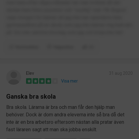
men bara efter några månader har man tröttnat då det
nästan bara finns pizzerior och ”onyttig” mat. Får ångest
varje morgon för känner att jag inte kan spendera mina
gymnasieåren på en skola som jag inte känner mig bekväm
på. Gör inte samma misstag som jag och börja inte här!
Kommentera
Rapportera
(1)
Elev
31 aug 2020
Visa mer
Ganska bra skola
Bra skola. Lärarna är bra och man får den hjälp man
behöver. Dock är dom andra eleverna inte så bra då det
inte är en bra arbetsro eftersom nästan alla pratar även
fast läraren sagt att man ska jobba enskilt.