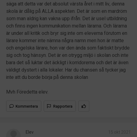
säga att detta var det absolut värsta året i mitt liv, denna
skola är dålig på ALLA aspekten. Det är som en mardröm
som man aldrig kan vakna upp ifrån. Det är usel utbildning
och finns ingen kommunikation mellan lärarna. Och lärarna
är under all kritik och bryr sig inte om eleverna förutom en
lärare kommer inte nämna några namn men hon är matte
och engelska lärare, hon var den ända som faktiskt brydde
sig och tog hänsyn. Det är en otrygg miljö i skolan och inte
bara det så luktar det äckligt i korridorerna och det är även
väldigt dystert i alla lokaler. Har du chansen så tycker jag
inte att du borde börja på denna skolan
Mvh Föredetta elev.
Kommentera
Rapportera
Elev
15 okt 2021