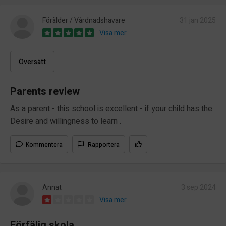
Förälder / Vårdnadshavare
31 jan 2025
Visa mer
Översätt
Parents review
As a parent - this school is excellent - if your child has the
Desire and willingness to learn .
Kommentera
Rapportera
Annat
3 sep 2024
Visa mer
Förfälig skola