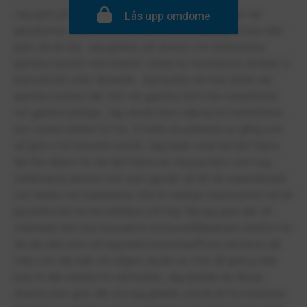
Jag gick på den skolan i ett år. Jag tyckte att den var
Lås upp omdöme
ganska bra. Maten var väl kanske inte supergod men den
gick väl att äta. Jag gillade väl skolan och lektionerna
ganska mycket men ibland i slutet av terminerna så tittar vi
bara på film eller liknande. Jag tyckte att man lärde sig
ganska mycket där. Det var ganska rent men toaletterna
var ganska äckliga. Jag skulle bara vilja ha en mentortime
per vecka istället för tre. Vi hade en picknick en gång och
så gick vi till museet också. Jag hade velat att det fanns
lite fler lärare för att det fanns en massa barn som tog
witeboards pennor och som gjorde så att de exploderade
och läckte vid toaletterna. Det är stökigt i klassrumet så att
jag behövde ha hörselkåpor på mig. När jag gick där så
stannade inte ens bussarna vid busshållplatsen utanför för
att när den kom så öppnade busschauffisen dörrarna där
fram och där bak om någon skulle av. Ock då gick ju alla
barn in där istället för att betala. Jag gillade de flesta
lärarna som gick där och jag gillade också att ha mentorer.