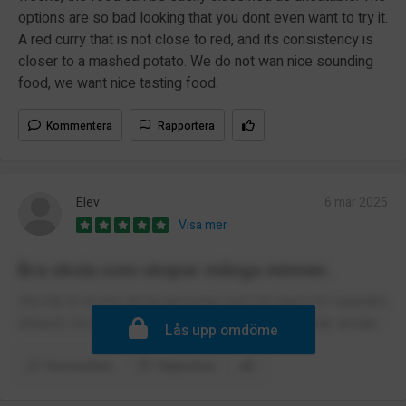
options are so bad looking that you dont even want to try it.
A red curry that is not close to red, and its consistency is
closer to a mashed potato. We do not wan nice sounding
food, we want nice tasting food.
Kommentera
Rapportera
Elev
6 mar 2025
Visa mer
Bra skola som skapar många minnen.
Det här är en bra skola personer som tar hand om varandra
(ibland). Du kommer ha många minnen från den här skolan.
Lås upp omdöme
Kommentera
Rapportera