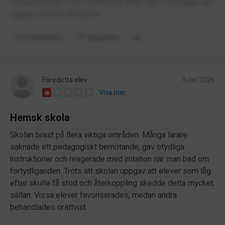
med personen PLUS toaletterna luktar skit o det ligger typ
papper och kiss på golvet
Kommentera
Rapportera
Föredetta elev
6 jan 2026
Visa mer
Hemsk skola
Skolan brast på flera viktiga områden. Många lärare
saknade ett pedagogiskt bemötande, gav otydliga
instruktioner och reagerade med irritation när man bad om
förtydliganden. Trots att skolan uppgav att elever som låg
efter skulle få stöd och återkoppling skedde detta mycket
sällan. Vissa elever favoriserades, medan andra
behandlades orättvist.