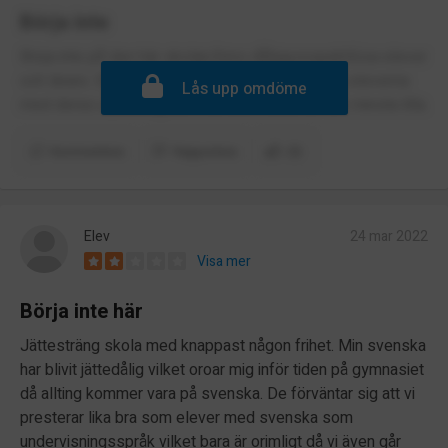
Börja inte
Börja inte på den här skolan,finns dåliga,respektlösa elever
och lärare. Snåla med pengar och vill inte hjälpa eleverna
Lås upp omdöme
med deras utbildning och framtid.Överdriver om minsta lilla.
Kommentera
Rapportera
(3)
Elev
24 mar 2022
Visa mer
Börja inte här
Jättesträng skola med knappast någon frihet. Min svenska
har blivit jättedålig vilket oroar mig inför tiden på gymnasiet
då allting kommer vara på svenska. De förväntar sig att vi
presterar lika bra som elever med svenska som
undervisningsspråk vilket bara är orimligt då vi även går