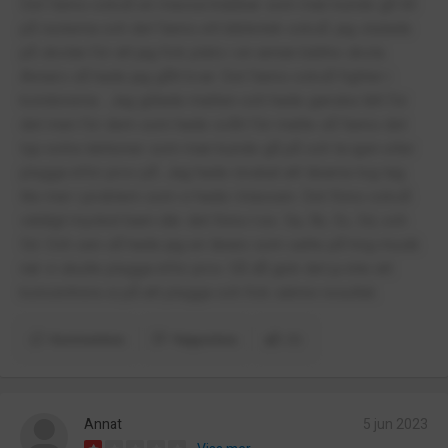
Det fanns också en massa klubbar som man kunde gå till
på rasterna och det fanns ett bibliotek också. jag slutade
på skolan för att jag fick plats i en annan bättre skola.
Annars så hade jag gått kvar. Det fanns också fighter i
koridorerna . Jag gillade matten och hade ganska lätt för
det men för dem som hade svårt för matte så fanns det
typ extra lektioner som man kunde gå på och ta igen eller
plugga inför prov på. Jag hade önskat att lärarna tog tag
lite mer i problem som vi hade i klassen. Det finns också
väldigt mycket barn där. det finns t.ex. 5a, 5b, 5c, 5d, och
5d. Och sen så hade jag en lärare som satte på hög musik
när vi skulle plugga inför prov. Så då gick det ju inte att
koncentrera si på att plugga och fick sämre resultat.
Kommentera
Rapportera
(1)
Annat
5 jun 2023