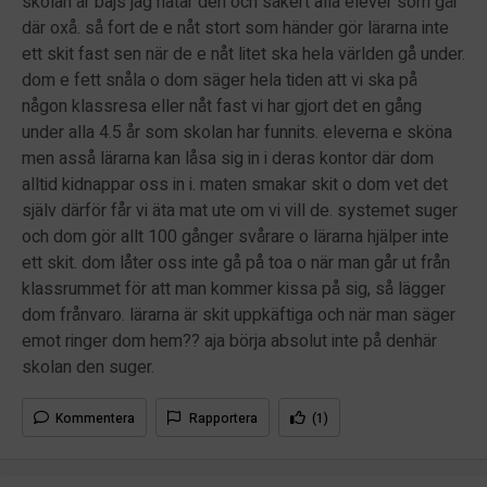
skolan är bajs jag hatar den och säkert alla elever som går
där oxå. så fort de e nåt stort som händer gör lärarna inte
ett skit fast sen när de e nåt litet ska hela världen gå under.
dom e fett snåla o dom säger hela tiden att vi ska på
någon klassresa eller nåt fast vi har gjort det en gång
under alla 4.5 år som skolan har funnits. eleverna e sköna
men asså lärarna kan låsa sig in i deras kontor där dom
alltid kidnappar oss in i. maten smakar skit o dom vet det
själv därför får vi äta mat ute om vi vill de. systemet suger
och dom gör allt 100 gånger svårare o lärarna hjälper inte
ett skit. dom låter oss inte gå på toa o när man går ut från
klassrummet för att man kommer kissa på sig, så lägger
dom frånvaro. lärarna är skit uppkäftiga och när man säger
emot ringer dom hem?? aja börja absolut inte på denhär
skolan den suger.
Kommentera
Rapportera
(1)