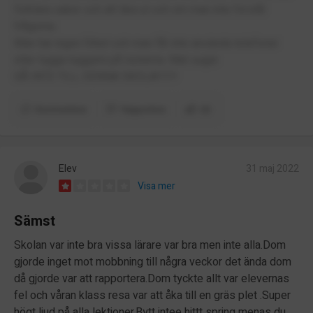
förklara saker och att lära ut och om man inte förstår
frågorna.
Man har ingen frihet och man får inte använda telefoner
eller tugga tuggumi på rasterna. Mat suger
GÅ INTE TILL DENNA SKOLA!!!!!!
Kommentera
Rapportera
(6)
Elev
31 maj 2022
Visa mer
Sämst
Skolan var inte bra vissa lärare var bra men inte alla.Dom
gjorde inget mot mobbning till några veckor det ända dom
då gjorde var att rapportera.Dom tyckte allt var elevernas
fel och våran klass resa var att åka till en gräs plet .Super
högt ljud på alla lektioner.Bytt intee hittt spring menas du