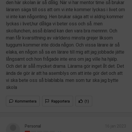
den här skolan är så dålig. När vi har mentor time så brukar
läraren säga till oss att om vi inte kommer lyckas i livet om
vi inte kan någonting. Hen brukar säga att vi aldrig kommer
lyckas i livet,hur dåliga vi beter oss och så. men
skollunchen, asså ibland kan den vara bra mennnn. Och
man får kvarsittning av världens minsta grejer liksom
tuggumi kommer inte döda någon. Och vissa lärare är så
elaka, en någon så sa en lärare till mig att jag jobbade jätte
långsamt och hon frågade inte ens om jag ville ha hjälp.
Och det är såå mycket drama. Lärarna gör inget åt det. Det
ända de gör är att ha asemblys om att inte gör det och att
vi ska bete oss så blablabla. men som tur ska jag bytte
skola
Kommentera
Rapportera
(1)
Personal
16 jan 2023