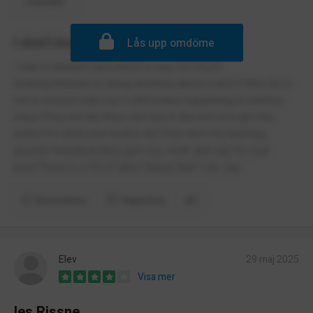
Översätt
I don't know
Lås upp omdöme
I was a student here,there is way too much
bullying.Nobady is doing anything about it and if they do.Is
not in correct way cuz it still keeps happening in extrime
ways.They act lile they care but in the end you get into
trobul for what your bullys did.They don't try learning
anyone Swedesh,they give you work and say try your
best.There is a lot of athor things that l can say.
Kommentera
Rapportera
Elev
29 maj 2025
Visa mer
Ies Rissne