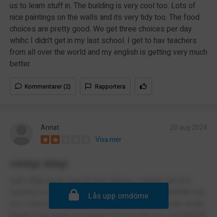
us to learn stuff in. The building is very cool too. Lots of
nice paintings on the walls and its very tidy too. The food
choices are pretty good. We get three choices per day
whihc I didn't get in my last school. I get to hav teachers
from all over the world and my english is getting very much
better.
Kommentarer (2)
Rapportera
Annat
20 aug 2024
Visa mer
väldigt dåligt
sjukt dålig skola, man tar bort datorer, mobiler, har kort
lunchtid, kort rast, ser aldrig sina vänner, och HAMNAR inte
Lås upp omdöme
ens i samma klass som sina vänner som de lovade skulle
hända? trög skola som ljuger OCH vet inte ens vart BASEN