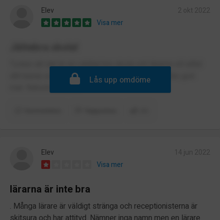
Elev
2 okt 2022
Visa mer
Jättebra skola!
Tycker att det är en väldigt bra skola och lärarna vill alltid
ditt bästa och hjälper dig. Fräscha lokaler och jätte god
Lås upp omdöme
mat. Rekommenderar
Kommentera
Rapportera
(1)
Elev
14 jun 2022
Visa mer
lärarna är inte bra
. Många lärare är väldigt stränga och receptionisterna är
skitsura och har attityd. Nämner inga namn men en lärare