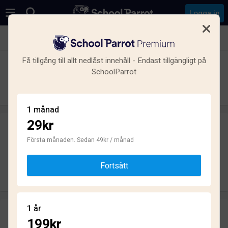
Logga in
Se alla skolor i Rissne, Sundbyberg
Få tillgång till allt nedlåst innehåll - Endast tillgängligt på
Internationella Engelska Skolan
SchoolParrot
Sundbyberg
Grundskola · Friskola · Sundbyberg
1 månad
29kr
Skriv ett omdöme
helt anonymt
Första månaden. Sedan 49kr / månad
Fortsätt
Skriv omdöme
1 år
Omdömen
199kr