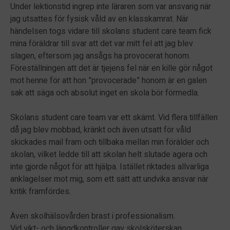
Under lektionstid ingrep inte läraren som var ansvarig när
jag utsattes för fysisk våld av en klasskamrat. När
händelsen togs vidare till skolans student care team fick
mina föräldrar till svar att det var mitt fel att jag blev
slagen, eftersom jag ansågs ha provocerat honom.
Föreställningen att det är tjejens fel när en kille gör något
mot henne för att hon ”provocerade” honom är en galen
sak att säga och absolut inget en skola bör förmedla.
Skolans student care team var ett skämt. Vid flera tillfällen
då jag blev mobbad, kränkt och även utsatt för våld
skickades mail fram och tillbaka mellan min förälder och
skolan, vilket ledde till att skolan helt slutade agera och
inte gjorde något för att hjälpa. Istället riktades allvarliga
anklagelser mot mig, som ett sätt att undvika ansvar när
kritik framfördes.
Även skolhälsovården brast i professionalism.
Vid vikt- och längdkontroller gav skolsköterskan