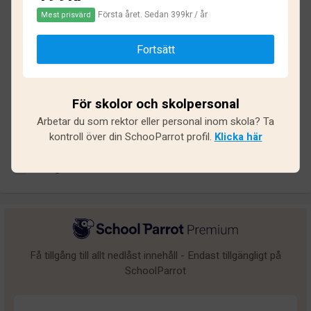
2.2
Första året. Sedan 399kr / år
Mest prisvärd
Baserat på
36
omdömen och
307
svar
Fortsätt
Utmärkt
6
Bra
1
För skolor och skolpersonal
Arbetar du som rektor eller personal inom skola? Ta
Medel
4
kontroll över din SchooParrot profil.
Klicka här
Undermålig
4
Dålig
21
Få tillgång till allt nedlåst innehåll - Endast tillgängligt på
SchoolParrot