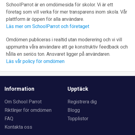
SchoolParrot är en omdömesida för skolor. Vi är ett
företag som vill verka för mer transparens inom skola. Vår
plattform är öppen för alla användare.
Läs mer om SchoolParrot och företaget
Omdömen publiceras i realtid utan moderering och vi vill
uppmuntra våra användare att ge konstruktiv feedback och
hålla en seriös ton. Ansvaret ligger på användaren.
Läs vår policy för omdömen
Information
Upptäck
Om School Parrot
Registrera dig
Riktlinjer för omdömen
Blogg
FAQ
Topplistor
Kontakta oss