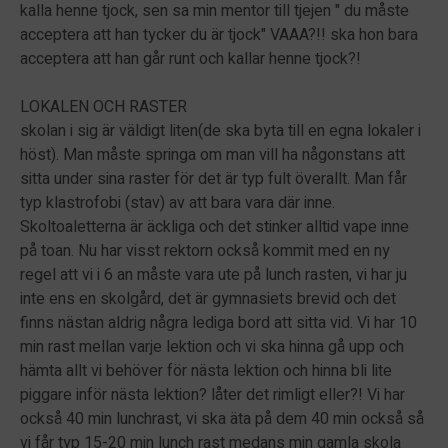
kalla henne tjock, sen sa min mentor till tjejen " du måste
acceptera att han tycker du är tjock" VAAA?!! ska hon bara
acceptera att han går runt och kallar henne tjock?!
LOKALEN OCH RASTER
skolan i sig är väldigt liten(de ska byta till en egna lokaler i
höst). Man måste springa om man vill ha någonstans att
sitta under sina raster för det är typ fult överallt. Man får
typ klastrofobi (stav) av att bara vara där inne.
Skoltoaletterna är äckliga och det stinker alltid vape inne
på toan. Nu har visst rektorn också kommit med en ny
regel att vi i 6 an måste vara ute på lunch rasten, vi har ju
inte ens en skolgård, det är gymnasiets brevid och det
finns nästan aldrig några lediga bord att sitta vid. Vi har 10
min rast mellan varje lektion och vi ska hinna gå upp och
hämta allt vi behöver för nästa lektion och hinna bli lite
piggare inför nästa lektion? låter det rimligt eller?! Vi har
också 40 min lunchrast, vi ska äta på dem 40 min också så
vi får typ 15-20 min lunch rast medans min gamla skola