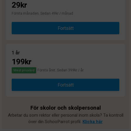
29kr
Första månaden. Sedan 49kr / månad
Fortsätt
1 år
199kr
Första året. Sedan 399kr / år
Mest prisvärd
Fortsätt
För skolor och skolpersonal
Arbetar du som rektor eller personal inom skola? Ta kontroll
över din SchooParrot profil.
Klicka här