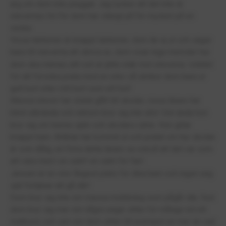
arg om dom inte pluggat. Jag tycker att det inte är
elevernas fel för dom har slängt på för mycket på en
vecka.
Vissa lektioner är knappt lektioner, dom lär ej ut och säger
bara till eleverna att skriva av, dom visar inga metoder hur
dom ska minnas allt och är jätte elak mot eleverna. Istället
för att försöka prata med en elev så skriker dom bara ut
gult kort eller rött kort som ett hot!
Massa elever har slutat gått till skolan, vissa lärare har
blivit utbrända och rektorn bryr sig inte alls! Det ända hon
bryr sig om henne själv och skolans rykte. Hon gillar
knappt barn. Artiklar har kommit ut och pratat om hur skolan
är svin dålig, en förra detta lärare sa också att det var som
att vara med i en sekt! en sekt för fan!
Jensen är en stor ångest plats för dina barn och ingen ung
själ förtjänar att gå där!
Dom bryr sig inte om massa mobbning som pågår där, fast
dom bryr sig mer om några ungar sitter för många vid ett
matbord, och sen om dom sitter till exempel en mer än vad