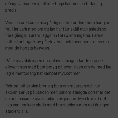
många varnade mig att inte börja här men nu fattar jag
precis.
Vissa lärare kan skrika på dig när det är dom som har gjort
fel. Har varit med om att jag har fått skäll utan anledning
flera gånger. Lärare lägger in fel i planeringarna. Lärare
sätter för höga krav på eleverna och favoriserar eleverna
med de högsta betygen.
På skolavslutningen och julavslutningen tar de upp de
elever i nian med bäst betyg på scen. även om de med lite
lägre meritpoäng har kämpat mycket mer.
Rektorn på skolan bryr sig bara om statusen och hur
skolan ser ut på utsidan men bakom stängda dörrar är det
en helt annan skola än bilden av jensen. Man tror att det
ska vara en lugn skola med bra studiero men det är ingen
studiero alls.