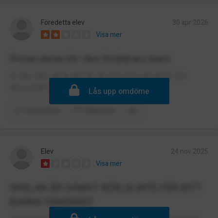
Föredetta elev
30 apr 2026
Visa mer
Privat skola för rika föräldrars barn
Är inte nöjd vad är det för fel på kommunal akola ska
dessa barn med rika föräldrar isoleras
Lås upp omdöme
Kommentera
Rapportera
Elev
24 nov 2025
Visa mer
SKOLAN ÄR SÄMST BÖRJA INTE FÖR DITT
BARNS SÄKERHET