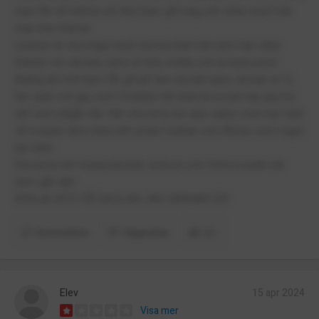
man får så måste ett litet barn gå iväg och sitta med folk
man inte känner.
Läraren är otrevliga med massa barn när dom har olika
åsikter om skolan, dom är inte snälla och är bara piss!
Aldrig att mitt barn får gå på den skolan igen, skolan är fy
fan sjuk och jag som förälder blir bara krossad när jag hör
allt som pågår där. När eleverna tar upp saker som har hänt
så sveper dom bara allt under mattan och låtsas som inget
har hänt.
Eleverna blir manipulerade, ledsna och förkrossade när
dom går där!
BÖRJA INTE PÅ SKOLAN JAG VARNAR ER!
Kommentera
Rapportera
(1)
Elev
15 apr 2024
Visa mer