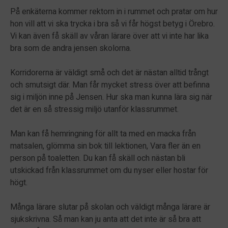
På enkäterna kommer rektorn in i rummet och pratar om hur
hon vill att vi ska trycka i bra så vi får högst betyg i Örebro.
Vi kan även få skäll av våran lärare över att vi inte har lika
bra som de andra jensen skolorna.
Korridorerna är väldigt små och det är nästan alltid trångt
och smutsigt där. Man får mycket stress över att befinna
sig i miljön inne på Jensen. Hur ska man kunna lära sig när
det är en så stressig miljö utanför klassrummet.
Man kan få hemringning för allt ta med en macka från
matsalen, glömma sin bok till lektionen, Vara fler än en
person på toaletten. Du kan få skäll och nästan bli
utskickad från klassrummet om du nyser eller hostar för
högt.
Många lärare slutar på skolan och väldigt många lärare är
sjukskrivna. Så man kan ju anta att det inte är så bra att