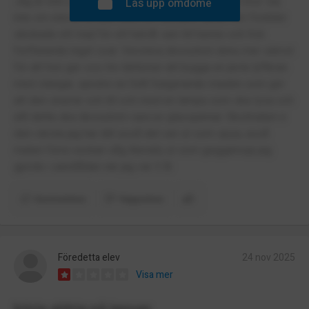
Jag är elev på skolan och den är sämst! rektorn bryr sej
Lås upp omdöme
inte om eleverna utan bara om skolans rykte, min förälder
skickade ett mejl för ett halvår sen till henne och fick
fortfarande inget svar. Veronica dessutom ännu mer sämst
för att hon ger oss tre lektioner att bygga en jävla lyftkran
med slangar, sprutor en fullt fungerande maskin som gör
att den snurrar och till och med en lampa som ska lysa och
allt detta ska dessutom vara av glasspinnar. Skolmaten e
den värsta jag har ätit asså det ser ut som spya, asså
maten förra veckan såg literally ut som geggamoja jag
gjorde i sandlådan när jag var 3 år.
Kommentera
Rapportera
Föredetta elev
24 nov 2025
Visa mer