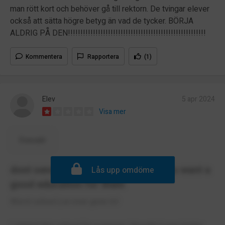
man rött kort och behöver gå till rektorn. De tvingar elever
också att sätta högre betyg än vad de tycker. BÖRJA
ALDRIG PÅ DEN!!!!!!!!!!!!!!!!!!!!!!!!!!!!!!!!!!!!!!!!!!!!!!!!!!!!!!!
Kommentera
Rapportera
(1)
Elev
5 apr 2024
Visa mer
Översätt
dont send you're children here if you want a
Lås upp omdöme
good education for them
Worst school i,ve ever gone to!