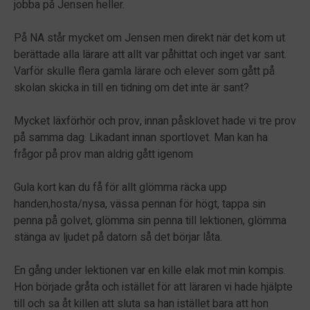
jobba på Jensen heller.
På NA står mycket om Jensen men direkt när det kom ut
berättade alla lärare att allt var påhittat och inget var sant.
Varför skulle flera gamla lärare och elever som gått på
skolan skicka in till en tidning om det inte är sant?
Mycket läxförhör och prov, innan påsklovet hade vi tre prov
på samma dag. Likadant innan sportlovet. Man kan ha
frågor på prov man aldrig gått igenom
Gula kort kan du få för allt glömma räcka upp
handen,hosta/nysa, vässa pennan för högt, tappa sin
penna på golvet, glömma sin penna till lektionen, glömma
stänga av ljudet på datorn så det börjar låta.
En gång under lektionen var en kille elak mot min kompis.
Hon började gråta och istället för att läraren vi hade hjälpte
till och sa åt killen att sluta sa han istället bara att hon