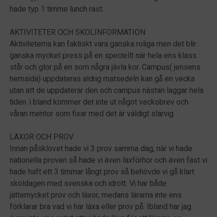
hade typ 1 timme lunch rast.
AKTIVITETER OCH SKOLINFORMATION
Aktiviteterna kan faktiskt vara ganska roliga men det blir
ganska mycket press på en speciellt när hela ens klass
står och glor på en som några jävla kor. Campus( jensens
hemsida) uppdateras aldrig matsedeln kan gå en vecka
utan att de uppdaterar den och campus nästan laggar hela
tiden. i bland kommer det inte ut något veckobrev och
våran mentor som fixar med det är väldigt slarvig.
LÄXOR OCH PROV
Innan påsklovet hade vi 3 prov samma dag, när vi hade
nationella proven så hade vi även läxförhör och även fast vi
hade haft ett 3 timmar långt prov så behövde vi gå klart
skoldagen med svenska och idrott. Vi har både
jättemycket prov och läxor, medans lärarna inte ens
förklarar bra vad vi har läxa eller prov på. Ibland har jag