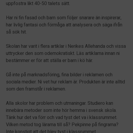
uppfostra likt 40-50 talets sätt.
Har ni fin fasad och barn som följer snarare än inspirerar,
har livlig fantasi och förmåga att analysera och säga ifrån
så sök hit.
Skolan har varit i flera artiklar i Nerikes Allehanda och vissa
uttrycker den som odemokratiskt. Läs artiklarna innan ni
bestämmer er för att ställa er barn i kö här.
Gå inte på marknadsföring, fina bilder i reklamen och
sociala medier. Ni vet hur reklam är. Produkten är inte alltid
som den framstår i reklamen.
Alla skolor har problem och utmaningar. Studiero kan
innebära metoder som inte hör hemma i svensk skola.
Tänk hur det va förr och vad tyst det va i klassrummet.
Vilken metod tog lärarna till så? Pekpinne på fingrarna?
Inte konstigt att det blev tyst i klassrummet.