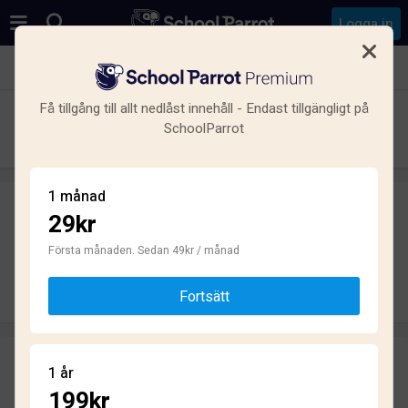
Logga in
Se alla skolor i Nikolai, Örebro
Få tillgång till allt nedlåst innehåll - Endast tillgängligt på
JENSEN grundskola Örebro
SchoolParrot
Grundskola · Friskola · Örebro
1 månad
29kr
Skriv ett omdöme
helt anonymt
Första månaden. Sedan 49kr / månad
Skriv omdöme
Fortsätt
Omdömen
1 år
2.3
199kr