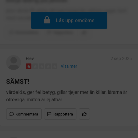
börja aldrig på jensen
piss skola låt aldrig ditt barn börja här. rektorn suger. bort
med veronika. förminskar allvarliga händelser.
Lås upp omdöme
Kommentera
Rapportera
Elev
2 sep 2025
Visa mer
SÄMST!
värdelös, ger fel betyg, gillar tjejer mer än killar, lärarna är
otrevliga, maten är ej ätbar.
Kommentera
Rapportera