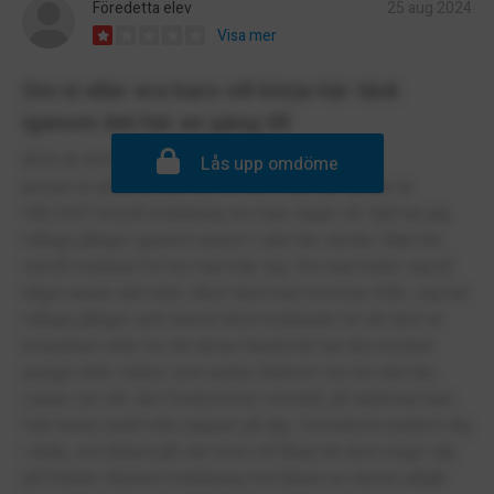
Föredetta elev
25 aug 2024
Visa mer
Om ni eller era barn vill börja här tänk
igenom det här en gång till
BÖRJA INTE HÄR VARNING!
Lås upp omdöme
jensen är absolut inte som ni tror! Den här skolan är
VÄLDIGT bra på mobbning om man säger så. Själ har jag
många gånger upplevt rasism I den här skolan. Man blir
också mobbad för hur man klär sig. Om man beter sig på
något annat sätt eller vilket land man kommer ifrån. Jag har
många gånger sett elever blivit mobbade för att dom är
invandrare eller för att deras familj inte har lika mycket
pengar eller status som andra. Rektorn vet om det här,
Lärare ser allt. det förekommer överallt, på lektionen kan
folk kasta sudd eller papper på dig. I korridoren putta in dig
i skåp, och ibland går det även så långt att dom ringer dig
på fritiden. Mycket mobbning mot lärare av elever pågår