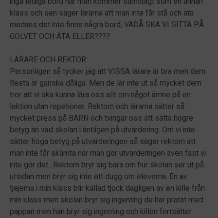
inga lediga bord när man kommer samtidigt som en annan
klass och sen säger lärarna att man inte får stå och äta
medans det inte finns några bord, VADÅ SKA VI SITTA PÅ
GOLVET OCH ÄTA ELLER????
LÄRARE OCH REKTOR
Personligen så tycker jag att VISSA lärare är bra men dem
flesta är ganska dåliga. Men de lär inte ut så mycket dem
tror att vi ska kunna lära oss allt om något ämne på en
lektion utan repetioner. Rektorn och lärarna sätter så
mycket press på BARN och tvingar oss att sätta högre
betyg än vad skolan i äntligen på utvärdering. Om vi inte
sätter höga betyg på utvärderingen så säger rektorn att
man inte får skämta när man gör utvärderingen även fast vi
inte gör det.. Rektorn bryr sig bara om hur skolan ser ut på
utsidan men bryr sig inte ett dugg om eleverna. En av
tjejerna i min klass blir kallad tjock dagligen av en kille från
min klass men skolan bryr sig ingenting de har pratat med
pappan men han bryr sig ingenting och killen fortsätter