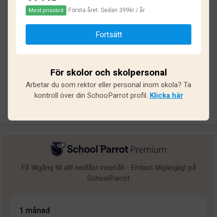
Första året. Sedan 399kr / år
Mest prisvärd
Baserat på
53
omdömen och
461
svar
Fortsätt
Utmärkt
13
Bra
1
För skolor och skolpersonal
Medel
3
Arbetar du som rektor eller personal inom skola? Ta
Undermålig
8
kontroll över din SchooParrot profil.
Klicka här
Dålig
28
Få tillgång till allt nedlåst innehåll - Endast tillgängligt på
SchoolParrot
1 månad