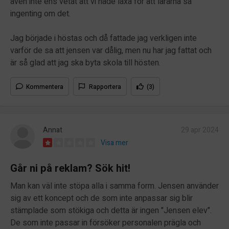
även inte ens vetat att vi hade läxa för att lärarna sa
ingenting om det.
Jag började i höstas och då fattade jag verkligen inte
varför de sa att jensen var dålig, men nu har jag fattat och
är så glad att jag ska byta skola till hösten.
Kommentera
Rapportera
(3)
Annat
29 apr 2024
Visa mer
Går ni på reklam? Sök hit!
Man kan väl inte stöpa alla i samma form. Jensen använder
sig av ett koncept och de som inte anpassar sig blir
stämplade som stökiga och detta är ingen "Jensen elev".
De som inte passar in försöker personalen prägla och