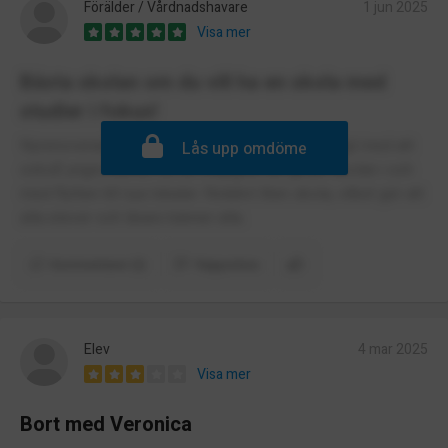
Förälder / Vårdnadshavare
1 jun 2025
Visa mer
Bästa skolan om du vill ha en skola med
studier i fokus!
Nyrenoverad skola, men stor utomhusyta. Härligt med att
Lås upp omdöme
också yngre elever nu får möjlighet att gå på skolan i och
med flytten till nya lokaler. Relativt liten skola, vilket gör att
alla elever och lärare känner alla.
Kommentarer (2)
Rapportera
Elev
4 mar 2025
Visa mer
Bort med Veronica