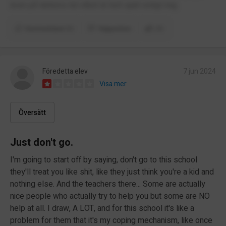
även på lektions tid vilket är helt sjukt enligt mig.
Kommentarer (1)
Rapportera
(1)
Föredetta elev
7 jun 2024
Visa mer
Översätt
Just don't go.
I'm going to start off by saying, don't go to this school
they'll treat you like shit, like they just think you're a kid and
nothing else. And the teachers there... Some are actually
nice people who actually try to help you but some are NO
help at all. I draw, A LOT, and for this school it's like a
problem for them that it's my coping mechanism, like once