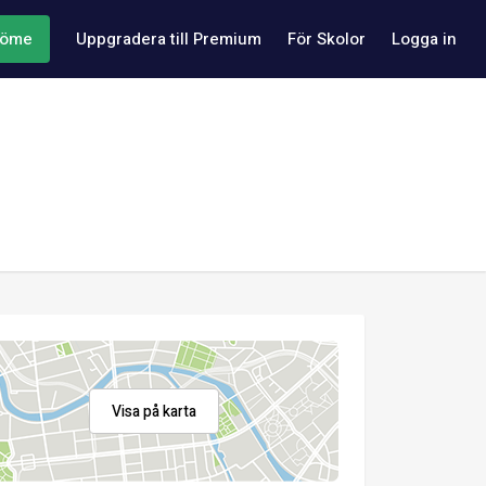
döme
Uppgradera till Premium
För Skolor
Logga in
Visa på karta