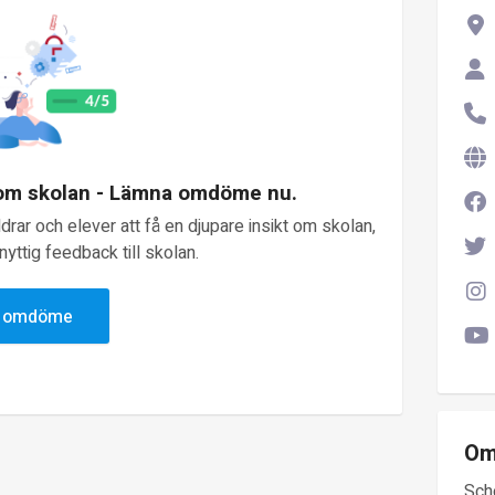
 om skolan - Lämna omdöme nu.
rar och elever att få en djupare insikt om skolan,
yttig feedback till skolan.
v omdöme
Om
Sch