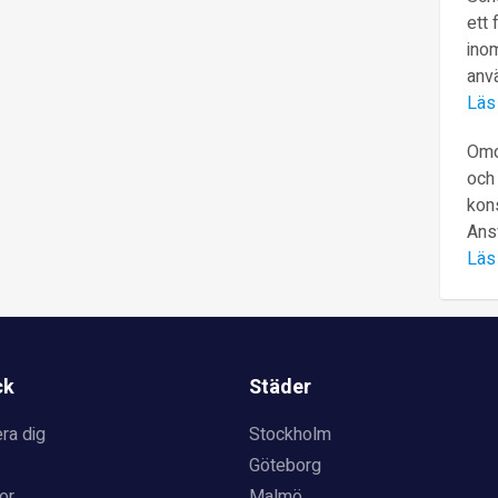
ett 
inom
anv
Läs
Omd
och 
kons
Ans
Läs
ck
Städer
ra dig
Stockholm
Göteborg
or
Malmö