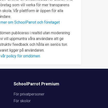
företag som vill verka för mer transparens
 skola. Vår plattform är öppen för alla
ändare.
 mer om SchoolParrot och företaget
ömen publiceras i realtid utan moderering
vi vill uppmuntra våra användare att ge
truktiv feedback och hålla en seriös ton.
varet ligger på användaren.
 vår policy för omdömen
SchoolParrot Premium
För privatpersoner
För skolor