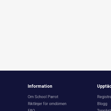
Information
Upptä
Om School Parrot
Registre
Riktlinjer för omdömen
Blogg
FAQ
Topplist