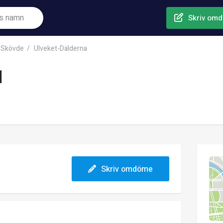
Skriv om
Skövde
Ulveket-Dälderna
1
Skriv omdöme