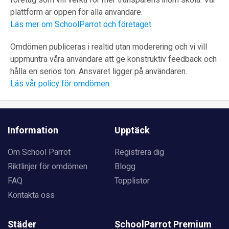
företag som vill verka för mer transparens inom skola. Vår
plattform är öppen för alla användare.
Läs mer om SchoolParrot och företaget
Omdömen publiceras i realtid utan moderering och vi vill
uppmuntra våra användare att ge konstruktiv feedback och
hålla en seriös ton. Ansvaret ligger på användaren.
Läs vår policy för omdömen
Information
Upptäck
Om School Parrot
Registrera dig
Riktlinjer för omdömen
Blogg
FAQ
Topplistor
Kontakta oss
Städer
SchoolParrot Premium