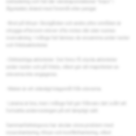
exkludering och fall där vänskapsrelationer “köps” i
lågstadiet, ibland med föremål eller pengar.
-Brist på tillsyn: Skolgården och andra yttre områden är
otrygga eftersom elever ofta vistas där utan vuxnas
övervakning. I många fall lämnas de ensamma under raster
och fritidsaktiviteter.
-Otillräckliga aktiviteter: Det finns få styrda aktiviteter
under raster och på fritids, vilket gör att majoriteten av
eleverna inte engageras.
-Maten är ett ständigt klagomål från eleverna.
-Lärarna är bra, men i många fall gör frånvaro det svårt att
fortsätta undervisningen på ett lämpligt sätt.
Sammanfattningsvis har skolan stora problem med
resurshantering, tillsyn och konflikthantering, vilket