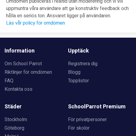
Omdömen publiceras i realtid utan moderering och vi vill
uppmuntra våra användare att ge konstruktiv feedback och
hålla en seriös ton. Ansvaret ligger på användaren.
Läs vår policy för omdömen
Information
Upptäck
Om School Parrot
Registrera dig
Riktlinjer för omdömen
Blogg
FAQ
Topplistor
Kontakta oss
Städer
SchoolParrot Premium
Stockholm
För privatpersoner
Göteborg
För skolor