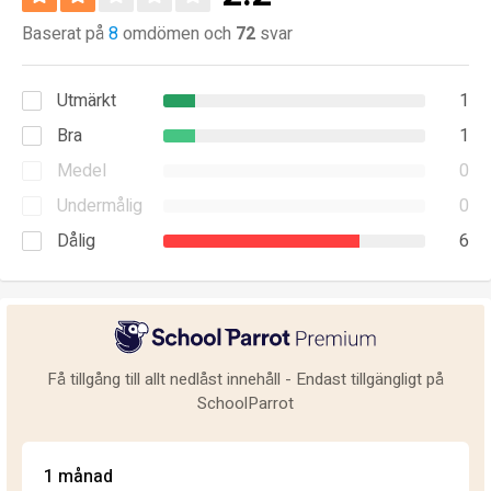
Baserat på
8
omdömen och
72
svar
Utmärkt
1
Bra
1
Medel
0
Undermålig
0
Dålig
6
Få tillgång till allt nedlåst innehåll - Endast tillgängligt på
SchoolParrot
1 månad