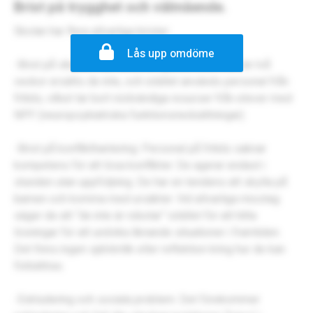
Brist på trygghet och välmående.
Skolan har flera allvarliga brister:
Lås upp omdöme
-Brist på vikarier: När lärare är sjukskrivna i mer än två
veckor ersätts de inte, och istället används personal från
fritids, vilket tar bort nödvändiga resurser från elever med
NPF (neuropsykiatriska funktionsnedsättningar).
-Brist på konflikthantering: Personal på fritids saknar
kompetens för att lösa konflikter. De agerar endast i
stunden utan uppföljning. De har en tendens att skylla på
barnen och komma med ursäkter. Vid allvarliga misstag
säger de att “de inte är robotar” istället för att hitta
lösningar för att undvika liknande situationer i framtiden.
Det finns ingen självkritik eller reflektion kring hur de kan
förbättras.
-Exkludering och sociala problem: Det förekommer