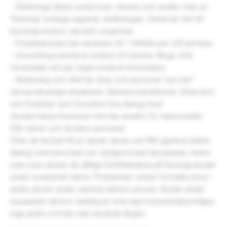
- Obehöriga lärare undervisar i ämnen och sedan i 6an en
"behörig" kollega signerar slutbetygen. Detta har lett till
kunskapsluckor, särskilt i engelska.
- Föräldramöten har minskats till 1 tillfälle per två terminer.
- Utvecklingssamtal är endast 20 minuter långa, ofta
försenade och ger ingen konkret information.
- Mobbning och våld har ökat, och personal "ser inte"
dessa allvarliga situationer. Barnens berättelser viftas bort
och föräldrar som försökte föra dialog med
skolan/rektor/kommun mm har utsatts för repressalier
från rektor och skolans personal.
Efter att ha bytt till en annan skola och fått uppleva bättre
dialog med personal och stödpersonal närvarande, minns
man med skräck de dåliga förhållandena på Kevingeskolan
under nuvarande rektor. Problemen verkar fortsätta även i
andra skolor under samma rektors ansvar. Skolan under
nuvarande rektors ledning är rena nazi koncentrationsläger,
inga andra ord kan man använda längre.