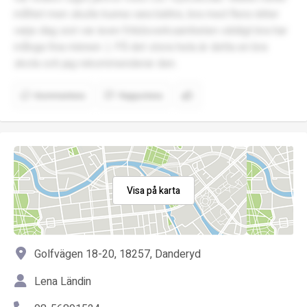
måttet men skulle kunna vara bättre, bra med flera rätter
varje dag sist var även fritidsverksamheten väldigt bra har
många fina minnen :). På det stora hela är detta en bra
skola och jag rekommenderar den.
Kommentera
Rapportera
Visa på karta
Golfvägen 18-20, 18257, Danderyd
Lena Ländin