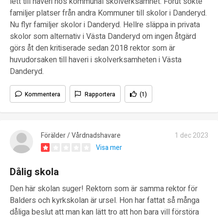
lett till haveri hos kommunal skolverksamhet. Förut sökte
familjer platser från andra Kommuner till skolor i Danderyd.
Nu flyr familjer skolor i Danderyd. Hellre släppa in privata
skolor som alternativ i Västa Danderyd om ingen åtgärd
görs åt den kritiserade sedan 2018 rektor som är
huvudorsaken till haveri i skolverksamheten i Västa
Danderyd.
Kommentera
Rapportera
(1)
Förälder / Vårdnadshavare
1 dec 2023
Visa mer
Dålig skola
Den här skolan suger! Rektorn som är samma rektor för
Balders och kyrkskolan är ursel. Hon har fattat så många
dåliga beslut att man kan lätt tro att hon bara vill förstöra