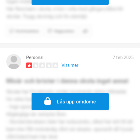
Ingen mobbing eller fokus på dyra kläder.
Har flera barn i skola, vi bor i villa med gångavstånd till
skolan. Trygg skolväg och fin utemiljö.
Kommentera
Rapportera
Personal
7 feb 2025
Visa mer
Misär och brister i denna skola inget annat
Skolan har försämrats sedan nuvarande rektor tillträdde
för cirka fyra år sedan.
Lås upp omdöme
- Inga specialist lärare eller kuratorer har funnits
tillgängliga de senaste åren.
- Skolsköterskans tider har reducerats, vilket har lett till att
barn inte fått nödvändig vård vid skador, speciellt då fysisk
våld bland barn har ökat