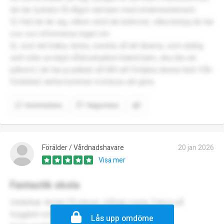
de har lyckats få något värmare med elvärmeelement.
5) Vad de lär sig, vilken stöd de behöver, vilka betyg de har
osv osv informeras inget om
6) Just det baka, tacka, swisha så att lärarna, som aldrig
sett eller avvärjd våldssituation bland barn, ska äta sin
julbord ( de har ju jobbat så hårt att förtjäna denna tack från
föräldrar) detta kommer ni krävas att göra.
Kommentera
Rapportera
Förälder / Vårdnadshavare
20 jan 2026
Visa mer
Fantastik skola
Underbar skola! Få elever, många vuxna. Fokus på
trygghet och inkludering.
Lås upp omdöme