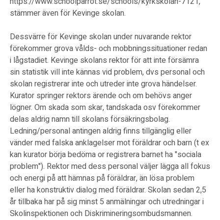
https://www.schoolparrot.se/schools/kyrkskolan-7121,
stämmer även för Kevinge skolan.
Dessvärre för Kevinge skolan under nuvarande rektor
förekommer grova vålds- och mobbningssituationer redan
i lågstadiet. Kevinge skolans rektor för att inte försämra
sin statistik vill inte kännas vid problem, dvs personal och
skolan registrerar inte och utreder inte grova händelser.
Kurator springer rektors ärende och om behövs anger
lögner. Om skada som skar, tandskada osv förekommer
delas aldrig namn till skolans försäkringsbolag.
Ledning/personal antingen aldrig finns tillgänglig eller
vänder med falska anklagelser mot föräldrar och barn (t ex
kan kurator börja bedöma or registrera barnet ha "sociala
problem"). Rektor med dess personal väljer lägga all fokus
och energi på att hämnas på föräldrar, än lösa problem
eller ha konstruktiv dialog med föräldrar. Skolan sedan 2,5
år tillbaka har på sig minst 5 anmälningar och utredningar i
Skolinspektionen och Diskrimineringsombudsmannen.