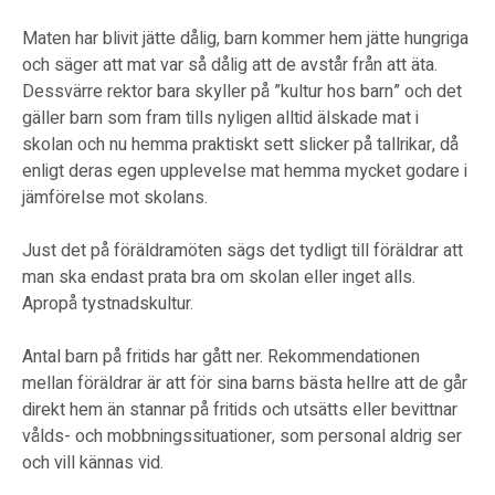
Maten har blivit jätte dålig, barn kommer hem jätte hungriga
och säger att mat var så dålig att de avstår från att äta.
Dessvärre rektor bara skyller på ”kultur hos barn” och det
gäller barn som fram tills nyligen alltid älskade mat i
skolan och nu hemma praktiskt sett slicker på tallrikar, då
enligt deras egen upplevelse mat hemma mycket godare i
jämförelse mot skolans.
Just det på föräldramöten sägs det tydligt till föräldrar att
man ska endast prata bra om skolan eller inget alls.
Apropå tystnadskultur.
Antal barn på fritids har gått ner. Rekommendationen
mellan föräldrar är att för sina barns bästa hellre att de går
direkt hem än stannar på fritids och utsätts eller bevittnar
vålds- och mobbningssituationer, som personal aldrig ser
och vill kännas vid.