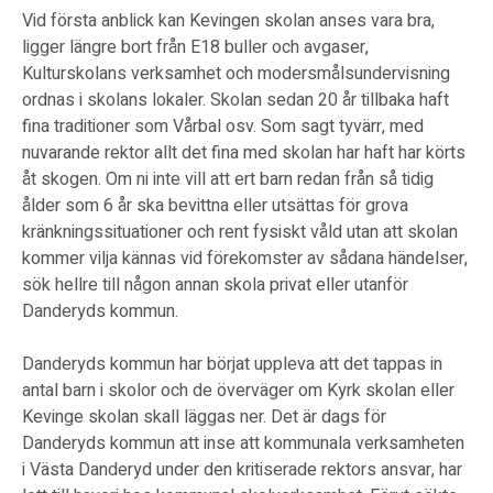
Vid första anblick kan Kevingen skolan anses vara bra,
ligger längre bort från E18 buller och avgaser,
Kulturskolans verksamhet och modersmålsundervisning
ordnas i skolans lokaler. Skolan sedan 20 år tillbaka haft
fina traditioner som Vårbal osv. Som sagt tyvärr, med
nuvarande rektor allt det fina med skolan har haft har körts
åt skogen. Om ni inte vill att ert barn redan från så tidig
ålder som 6 år ska bevittna eller utsättas för grova
kränkningssituationer och rent fysiskt våld utan att skolan
kommer vilja kännas vid förekomster av sådana händelser,
sök hellre till någon annan skola privat eller utanför
Danderyds kommun.
Danderyds kommun har börjat uppleva att det tappas in
antal barn i skolor och de överväger om Kyrk skolan eller
Kevinge skolan skall läggas ner. Det är dags för
Danderyds kommun att inse att kommunala verksamheten
i Västa Danderyd under den kritiserade rektors ansvar, har