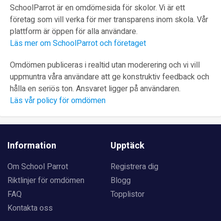
SchoolParrot är en omdömesida för skolor. Vi är ett
företag som vill verka för mer transparens inom skola. Vår
plattform är öppen för alla användare.
Läs mer om SchoolParrot och företaget
Omdömen publiceras i realtid utan moderering och vi vill
uppmuntra våra användare att ge konstruktiv feedback och
hålla en seriös ton. Ansvaret ligger på användaren.
Läs vår policy för omdömen
Information
Upptäck
Om School Parrot
Registrera dig
Riktlinjer för omdömen
Blogg
FAQ
Topplistor
Kontakta oss