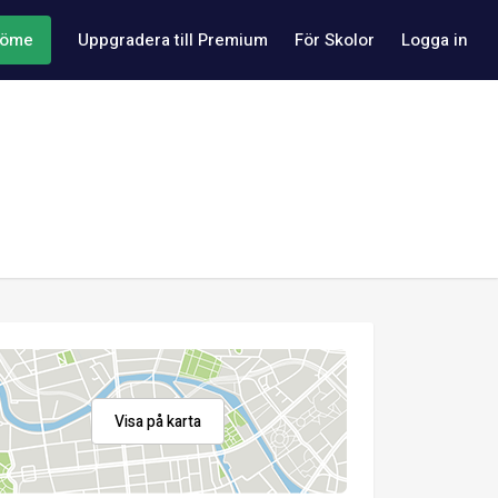
döme
Uppgradera till Premium
För Skolor
Logga in
Visa på karta