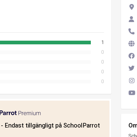
1
0
0
0
0
ll - Endast tillgängligt på SchoolParrot
Om
Sch