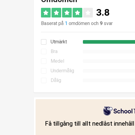
3.8
Baserat på
1
omdömen och
9
svar
Utmärkt
Bra
Medel
Undermålig
Dålig
Få tillgång till allt nedlåst innehå