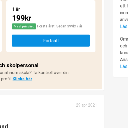
ett 
1 år
inom
199kr
anv
Läs
Första året. Sedan 399kr / år
Mest prisvärd
Omd
Fortsätt
och 
kons
Ans
och skolpersonal
Läs
onal inom skola? Ta kontroll över din
profil.
Klicka här
29 apr 2021
und