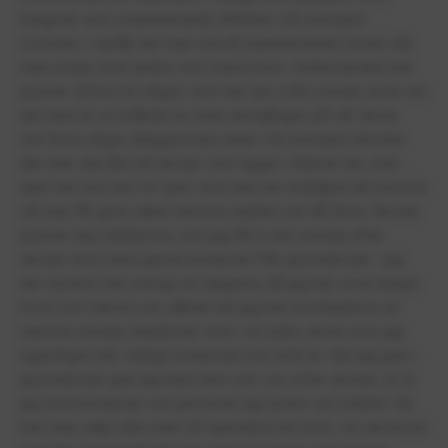
fungerar som examinerande tillfällen i till exempel
svenska. I språk har man också examinerande möten där
man pratar med andra i ens klass/kurs. Detta kanske inte
passar så bra för någon som har det svårt socialt, även om
det bara är en bråkdel av hela skolgången på vår skola.
Det finns några obligatoriska delar i till exempel idrotten
där man ska åka till skolan som ligger i Kalmar län, men
dem har löst det för dem som inte har möjlighet att komma
så man får göra saker hemma istället och då filma. Skolan
passar mig väldigt bra, och jag får in det sociala efter
skolan med mina gamla kompisar från grundskolan. Jag
har mycket mer energi om dagarna, då jag kan sova längre
först och främst och såklart att jag inte bombaderas av
samma sociala situationer som i en plats skola som jag
egentligen blir väldigt omtumlad och trött av. När jag gick i
grundskolan gick jag bara hem och sov efter skolan, nu är
jag med kompisar och personer jag tycker om istället. Nu
kan man välja vilka man vill spendera tid med, i en skola blir