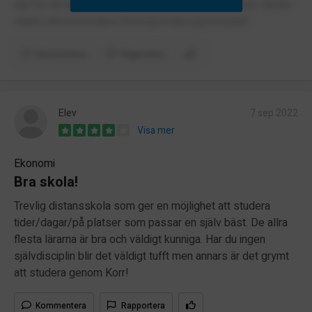
där för att hjälpa eleverna och skapa fina kontakter. Skulle
starkt rekommendera Korrespondensgymnasiet!
Kommentera
Rapportera
Elev
7 sep 2022
Visa mer
Ekonomi
Bra skola!
Trevlig distansskola som ger en möjlighet att studera
tider/dagar/på platser som passar en själv bäst. De allra
flesta lärarna är bra och väldigt kunniga. Har du ingen
självdisciplin blir det väldigt tufft men annars är det grymt
att studera genom Korr!
Kommentera
Rapportera