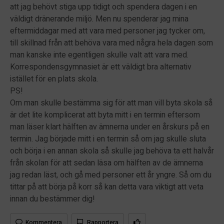
att jag behövt stiga upp tidigt och spendera dagen i en
väldigt dränerande miljö. Men nu spenderar jag mina
eftermiddagar med att vara med personer jag tycker om,
till skillnad från att behöva vara med några hela dagen som
man kanske inte egentligen skulle valt att vara med.
Korrespondensgymnasiet är ett väldigt bra alternativ
istället för en plats skola.
PS!
Om man skulle bestämma sig för att man vill byta skola så
är det lite komplicerat att byta mitt i en termin eftersom
man läser klart hälften av ämnerna under en årskurs på en
termin. Jag började mitt i en termin så om jag skulle sluta
och börja i en annan skola så skulle jag behöva ta ett halvår
från skolan för att sedan läsa om hälften av de ämnerna
jag redan läst, och gå med personer ett år yngre. Så om du
tittar på att börja på korr så kan detta vara viktigt att veta
innan du bestämmer dig!
Kommentera
Rapportera