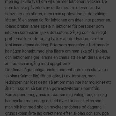
men jag skulle tvärt om vilja ha mer lektioner i veckan. De
som kanske påverkas av detta mest är elever i andra
tidszoner och atleter, men i min upplevelse är det väldigt
lätt att få en annan tid för lektionen om tiden inte passar en.
Ibland brukar lärare spela in lektioner för personer som
inte kan komma/är sjuka dessutom. Så jag ser inte riktigt
problematiken i detta, jag tycker att det tvärt om var för
löst innan denna ändring. Eftersom man måste fortfarande
ha någon kontakt med sina lärare om man ska gå i skolan,
och lektionerna ger lärarna en chans att se att deras elever
är i fas och är igång med uppgifterna.
Det finns några obligatoriska moment som man ska vara i
skolan (Kalmar län) för att göra, i t.ex. idrotten, men
ledningen har löst detta så att om man inte har möjlighet att
åka till skolan så kan man göra aktiviteterna hemifrån.
Korrespondensgymnasiet passar mig väldigt bra, och jag
har mycket mer energi och tid över för annat, eftersom
man blir klar med skolan mycket snabbare på dagarna. I
grundskolan åkte jag direkt hem efter skolan och sov, pga