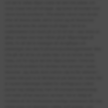
och det är sällan någon svarar när dem inte jobbar, och
vissa svarar inte på två dagar. Jag tycker att kontakt med
elever borde prioriteras. Ofta arbetar elever med skolan
efter att lärarna slutat, därför tycker jag att lärarna kan
svara mail ännu lite senare in på dagen. Det är en
realtidslektion (via meet) på ca 30-60 min i varje ämne en
gång i veckan som man måste gå på. Några klagar på
detta, för att det är meningen att skolgången och
planeringen ska vara fri på korrespondensgymnasiet. Men
ofta går det att be om andra tider om en tid inte skulle
funka, och för mig är det inte några problem. Detta kan
dock bli ett problem för idrottare eller personer i andra
tidszoner. Jag skulle dock tvärtom vilja ha fler lektioner i
veckan men just nu är det bara en per ämne per vecka. Det
är mycket inlämningar istället för skriftliga prov (vilket
passar mig väldigt bra), men i till exempel naturkunskap
och matte så har man prov via meet. Det är viktigt att
meddela att det förekommer muntliga seminarium där man
måste prata och diskutera i väldigt små grupper, som