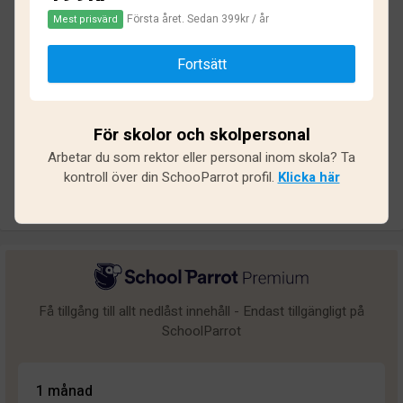
Första året. Sedan 399kr / år
Mest prisvärd
Baserat på
18
omdömen och
139
svar
Fortsätt
Utmärkt
16
Bra
1
För skolor och skolpersonal
Medel
0
Arbetar du som rektor eller personal inom skola? Ta
Undermålig
0
kontroll över din SchooParrot profil.
Klicka här
Dålig
1
Få tillgång till allt nedlåst innehåll - Endast tillgängligt på
SchoolParrot
1 månad