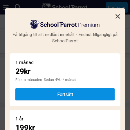
Logga in
Se alla skolor i Torsås N
Få tillgång till allt nedlåst innehåll - Endast tillgängligt på
Korrespondensgymnasium
SchoolParrot
Gymnasium · Kommunal · Söderåkra
1 månad
29kr
Skriv ett omdöme
helt anonymt
Första månaden. Sedan 49kr / månad
Skriv omdöme
Fortsätt
Omdömen
1 år
4.3
199kr