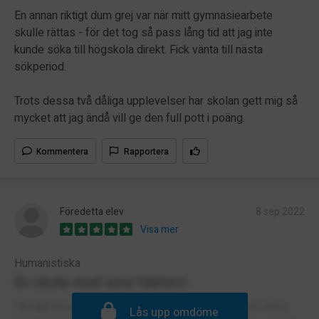
En annan riktigt dum grej var när mitt gymnasiearbete
skulle rättas - för det tog så pass lång tid att jag inte
kunde söka till högskola direkt. Fick vänta till nästa
sökperiod.
Trots dessa två dåliga upplevelser har skolan gett mig så
mycket att jag ändå vill ge den full pott i poäng.
Kommentera
Rapportera
Föredetta elev
8 sep 2022
Visa mer
Humanistiska
En skola med wow faktorn
Otroligt bra och pedagogisk skola med lärare som finns
Lås upp omdöme