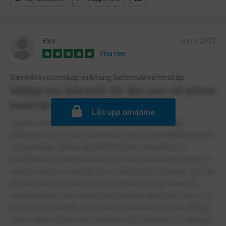
Elev
5 nov 2022
Visa mer
Samhällsvetenskap inriktning beteendevetenskap
Väldigt bra alternativ för den som vill arbeta
hemifrån
Lås upp omdöme
Skolan är bra anpassad för atleter, utrikesboende,
jobbande och för personer med olika problematikområden.
Det enda jag skulle vilja påstå kunde vara bättre är
kontakten med lärarna, jag skulle vilja se att dem hörde av
sig mer även om det går bra för personen i kursen. Just för
att man måste tänka själv och arbeta på egen hand så
händer det att man fastnar och kanske tycker att det är för
komplicerat/jobbigt att få tag på sin lärare i ämnet. Många
lärare slutar svara mail och chatt efter klockan 16 vardagar