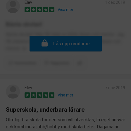
Elev
1 dec 2019
Visa mer
Bästa skolan!
Bästa skolan! Man får hjälp av både lärare och mentor. Jag
får planera mina studier själv. Bra undervisning, lärare och
Lås upp omdöme
mentor. 👍
Kommentera
Rapportera
Elev
7 nov 2019
Visa mer
Superskola, underbara lärare
Otroligt bra skola för den som vill utvecklas, ta eget ansvar
och kombinera jobb/hobby med skolarbetet. Dagarna är