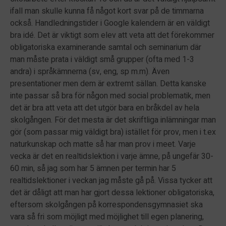
ifall man skulle kunna få något kort svar på de timmarna
också. Handledningstider i Google kalendern är en väldigt
bra idé. Det är viktigt som elev att veta att det förekommer
obligatoriska examinerande samtal och seminarium där
man måste prata i väldigt små grupper (ofta med 1-3
andra) i språkämnerna (sv, eng, sp m.m). Även
presentationer men dem är extremt sällan. Detta kanske
inte passar så bra för någon med social problematik, men
det är bra att veta att det utgör bara en bråkdel av hela
skolgången. För det mesta är det skriftliga inlämningar man
gör (som passar mig väldigt bra) istället för prov, men i t.ex
naturkunskap och matte så har man prov i meet. Varje
vecka är det en realtidslektion i varje ämne, på ungefär 30-
60 min, så jag som har 5 ämnen per termin har 5
realtidslektioner i veckan jag måste gå på. Vissa tycker att
det är dåligt att man har gjort dessa lektioner obligatoriska,
eftersom skolgången på korrespondensgymnasiet ska
vara så fri som möjligt med möjlighet till egen planering,