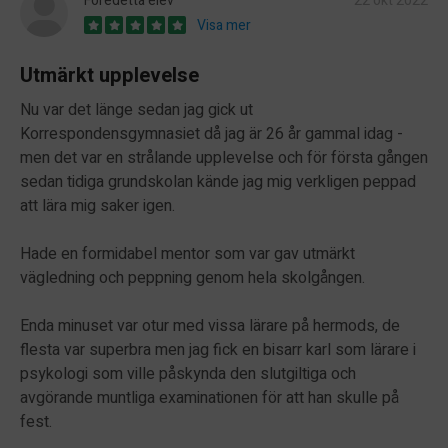
Föredetta elev
22 okt 2022
Visa mer
Utmärkt upplevelse
Nu var det länge sedan jag gick ut
Korrespondensgymnasiet då jag är 26 år gammal idag -
men det var en strålande upplevelse och för första gången
sedan tidiga grundskolan kände jag mig verkligen peppad
att lära mig saker igen.
Hade en formidabel mentor som var gav utmärkt
vägledning och peppning genom hela skolgången.
Enda minuset var otur med vissa lärare på hermods, de
flesta var superbra men jag fick en bisarr karl som lärare i
psykologi som ville påskynda den slutgiltiga och
avgörande muntliga examinationen för att han skulle på
fest.