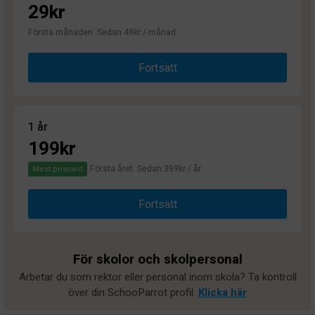
29kr
Första månaden. Sedan 49kr / månad
Fortsätt
1 år
199kr
Första året. Sedan 399kr / år
Mest prisvärd
Fortsätt
För skolor och skolpersonal
Arbetar du som rektor eller personal inom skola? Ta kontroll
över din SchooParrot profil.
Klicka här