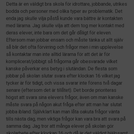
Detta är en väldigt bra skola för idrottare, jobbande, utrikes
bodda och personer med olika typer av problematik. Det
enda jag skulle vilja påstå kunde vara bättre är kontakten
med lärarna. Jag skulle vilja att dem tog mer kontakt med
deras elever, inte bara om det går dåligt för eleven.
Eftersom man jobbar ensam och måste tänka ut allt själv
så blir det ofta förvirring och frågor men i min upplevelse
så kontaktar man inte alltid lärarna för att det är för
komplicerat/jobbigt så frågorna går obesvarade vilket
kanske påverkar ens betyg i slutändan. De flesta som
jobbar på skolan slutar svara efter klockan 16 vilket jag
tycker är för tidigt, och vissa svarar inte förens två dagar
senare (eftersom det är tillåtet). Det borde prioriteras
högst att svara sina elevers frågor, även om man kanske
måste svara på någon akut fråga efter att man har slutat
jobba ibland. Självklart kan man låta oakuta frågor vänta
tills nästa dag, men viktiga frågor kan vara bra att svara på
samma dag. Jag tror att många elever på skolan gör
skolarbete efter klockan 16 och då är det väldigt hjälpsamt