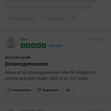
man lite tvingad till att vara med personer man kanske
egentligen inte skulle valt att hänga med på fritiden.
Kommentarer (1)
Rapportera
Elev
27 okt 2022
Visa mer
Ekonomi-juridik
Distansgymnasium
Älskar att gå distansgymnasium. Man får möjlighet att
planera sina egna studier, vilket är en stor fördel.
Kommentera
Rapportera