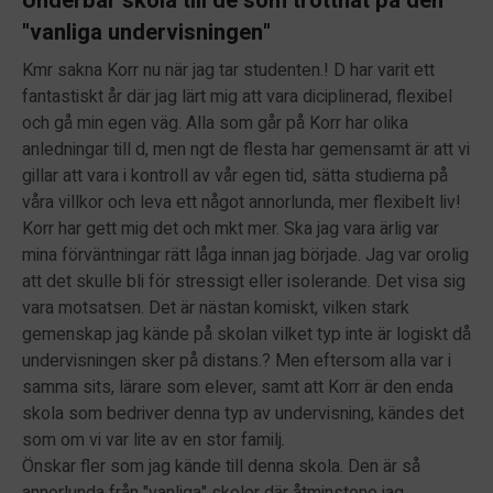
Underbar skola till de som tröttnat på den
"vanliga undervisningen"
Kmr sakna Korr nu när jag tar studenten.! D har varit ett
fantastiskt år där jag lärt mig att vara diciplinerad, flexibel
och gå min egen väg. Alla som går på Korr har olika
anledningar till d, men ngt de flesta har gemensamt är att vi
gillar att vara i kontroll av vår egen tid, sätta studierna på
våra villkor och leva ett något annorlunda, mer flexibelt liv!
Korr har gett mig det och mkt mer. Ska jag vara ärlig var
mina förväntningar rätt låga innan jag började. Jag var orolig
att det skulle bli för stressigt eller isolerande. Det visa sig
vara motsatsen. Det är nästan komiskt, vilken stark
gemenskap jag kände på skolan vilket typ inte är logiskt då
undervisningen sker på distans.? Men eftersom alla var i
samma sits, lärare som elever, samt att Korr är den enda
skola som bedriver denna typ av undervisning, kändes det
som om vi var lite av en stor familj.
Önskar fler som jag kände till denna skola. Den är så
annorlunda från "vanliga" skolor där åtminstone jag