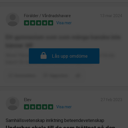
Förälder / Vårdnadshavare
13 mar 2024
Visa mer
Ett gymnasium som som många kanske inte
känner till!
Wow! Personalen på den här gymnasieskolan är första
Lås upp omdöme
klass! En mycket lyckad undervisningsform.
Kommentera
Rapportera
Elev
27 feb 2023
Visa mer
Samhällsvetenskap inriktning beteendevetenskap