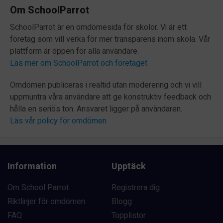
Om SchoolParrot
SchoolParrot är en omdömesida för skolor. Vi är ett
företag som vill verka för mer transparens inom skola. Vår
plattform är öppen för alla användare.
Läs mer om SchoolParrot och företaget
Omdömen publiceras i realtid utan moderering och vi vill
uppmuntra våra användare att ge konstruktiv feedback och
hålla en seriös ton. Ansvaret ligger på användaren.
Läs vår policy för omdömen
Information
Upptäck
Om School Parrot
Registrera dig
Riktlinjer för omdömen
Blogg
FAQ
Topplistor