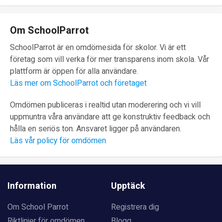
Om SchoolParrot
SchoolParrot är en omdömesida för skolor. Vi är ett
företag som vill verka för mer transparens inom skola. Vår
plattform är öppen för alla användare.
Läs mer om SchoolParrot och företaget
Omdömen publiceras i realtid utan moderering och vi vill
uppmuntra våra användare att ge konstruktiv feedback och
hålla en seriös ton. Ansvaret ligger på användaren.
Läs vår policy för omdömen
Information
Upptäck
Om School Parrot
Registrera dig
Riktlinjer för omdömen
Blogg