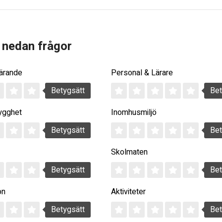
 nedan frågor
Lärande
Personal & Lärare
Betygsätt
Bet
ygghet
Inomhusmiljö
Betygsätt
Bet
Skolmaten
Betygsätt
Bet
on
Aktiviteter
Betygsätt
Bet