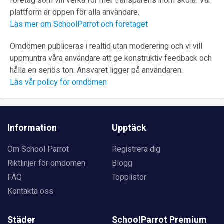
företag som vill verka för mer transparens inom skola. Vår
plattform är öppen för alla användare.
Läs mer om SchoolParrot och företaget
Omdömen publiceras i realtid utan moderering och vi vill
uppmuntra våra användare att ge konstruktiv feedback och
hålla en seriös ton. Ansvaret ligger på användaren.
Läs vår policy för omdömen
Information
Upptäck
Om School Parrot
Registrera dig
Riktlinjer för omdömen
Blogg
FAQ
Topplistor
Kontakta oss
Städer
SchoolParrot Premium