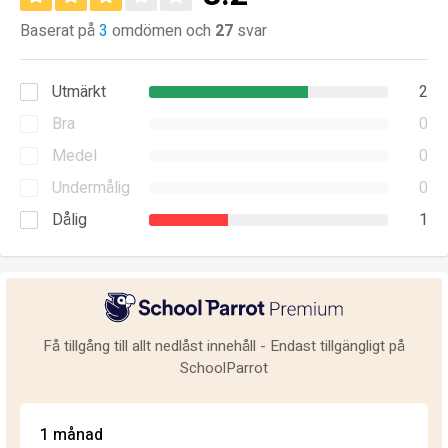
Baserat på
3
omdömen och
27
svar
Utmärkt
2
Bra
0
Medel
0
Undermålig
0
Dålig
1
Få tillgång till allt nedlåst innehåll - Endast tillgängligt på
SchoolParrot
1 månad