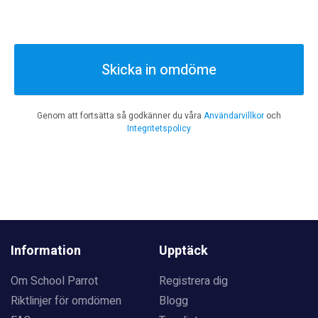
Skicka in omdöme
Genom att fortsätta så godkänner du våra
Användarvillkor
och
Integritetspolicy
Information
Upptäck
Om School Parrot
Registrera dig
Riktlinjer för omdömen
Blogg