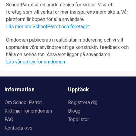
SchoolParrot är en omdömesida för skolor. Vi är ett
företag som vill verka för mer transparens inom skola. Vår
plattform är öppen för alla användare.
Läs mer om SchoolParrot och företaget
Omdömen publiceras i realtid utan moderering och vi vill
uppmuntra våra användare att ge konstruktiv feedback och
hålla en seriös ton. Ansvaret ligger på användaren.
Läs vår policy för omdömen
Information
Upptäck
Om School Parrot
Registrera dig
Riktlinjer för omdömen
Blogg
FAQ
Topplistor
Kontakta oss