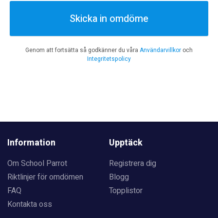
Skicka in omdöme
Genom att fortsätta så godkänner du våra
Användarvillkor
och
Integritetspolicy
Information
Upptäck
Om School Parrot
Registrera dig
Riktlinjer för omdömen
Blogg
FAQ
Topplistor
Kontakta oss