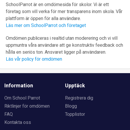
SchoolParrot är en omdömesida för skolor. Vi är ett
företag som vill verka för mer transparens inom skola. Vår
plattform är öppen för alla användare.
Läs mer om SchoolParrot och företaget
Omdömen publiceras i realtid utan moderering och vi vill
uppmuntra våra användare att ge konstruktiv feedback och
hålla en seriös ton. Ansvaret ligger på användaren.
Läs vår policy för omdömen
Information
Upptäck
Om School Parrot
Registrera dig
Riktlinjer för omdömen
Blogg
FAQ
Topplistor
Kontakta oss