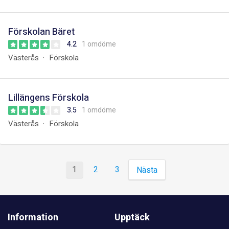
Förskolan Bäret
4.2
1 omdöme
Västerås
Förskola
Lillängens Förskola
3.5
1 omdöme
Västerås
Förskola
1
2
3
Nästa
Information
Upptäck