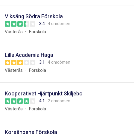
Viksäng Södra Förskola
3.4
4 omdömen
Västerås
Förskola
Lilla Academia Haga
3.1
4 omdömen
Västerås
Förskola
Kooperativet Hjärtpunkt Skiljebo
4.1
2 omdömen
Västerås
Förskola
Korsängens Förskola