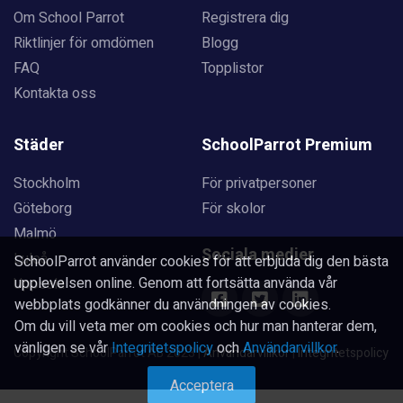
Om School Parrot
Registrera dig
Riktlinjer för omdömen
Blogg
FAQ
Topplistor
Kontakta oss
Städer
SchoolParrot Premium
Stockholm
För privatpersoner
Göteborg
För skolor
Malmö
Sociala medier
Luleå
SchoolParrot använder cookies för att erbjuda dig den bästa
upplevelsen online. Genom att fortsätta använda vår
Uppsala
webbplats godkänner du användningen av cookies.
Om du vill veta mer om cookies och hur man hanterar dem,
vänligen se vår
Integritetspolicy
och
Användarvillkor
.
Copyright SchoolParrot AB 2023
|
Användarvillkor
|
Integritetspolicy
Acceptera