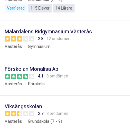
Verifierad
115 Elever
14 Lärare
Mälardalens Ridgymnasium Västerås
2.8
12 omdömen
Västerås
Gymnasium
Förskolan Monalisa Ab
4.1
8 omdömen
Västerås
Förskola
Viksängsskolan
2.7
8 omdömen
Västerås
Grundskola (7 - 9)