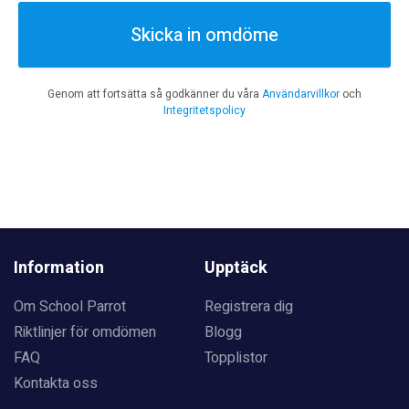
Skicka in omdöme
Genom att fortsätta så godkänner du våra
Användarvillkor
och
Integritetspolicy
Information
Upptäck
Om School Parrot
Registrera dig
Riktlinjer för omdömen
Blogg
FAQ
Topplistor
Kontakta oss