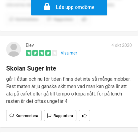
eleverna när eleverna mår dåligt och behöver prata.
Lås upp omdöme
Kommentera
Rapportera
Elev
4 okt 2020
Visa mer
Skolan Suger Inte
går I åttan och nu för tiden finns det inte så många mobbar.
Fast maten är ju ganska skit men vad man kan göra är att
äta på cafet eller gå till tempo o köpa nått. för på lunch
rasten är det oftas ungefär 4
Kommentera
Rapportera