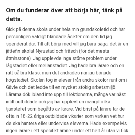
Om du funderar över att börja här, tänk på
detta.
Gick på denna skola under hela min grundskoletid och har
personligen väldigt blandade åsikter om den tid jag
spenderat där. Till att börja med vill jag bara säga, det är en
jättefin skola! Nyrustad och fräsch (för det mesta
åtminstone). Jag upplevde inga större problem under
lågstadiet eller mellanstadiet. Jag hade bra lärare och en
rätt så bra klass, men det ändrades när jag började
högstadiet. Skolan tog in elever från andra skolor runt om i
Gävle och det ledde till en mycket stökig arbetsmiljö.
Lärarna dök ibland inte upp till lektionerna, många var näst
intill outbildade och jag har upplevt en mängd olika
tjänstefel som begåtts av lärare. Vid brist på lärare tar de
ofta in 18-22 åriga outbildade vikarier som varken vet hur
de ska hantera eller undervisa eleverna. Hade exempelvis
ingen lärare i ett specifikt ämne under ett helt år utan vi fick