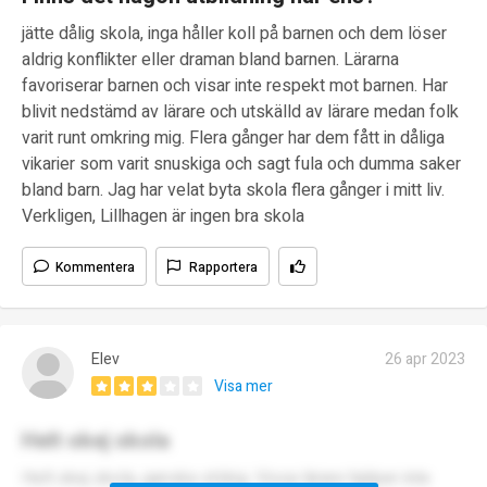
jätte dålig skola, inga håller koll på barnen och dem löser
aldrig konflikter eller draman bland barnen. Lärarna
favoriserar barnen och visar inte respekt mot barnen. Har
blivit nedstämd av lärare och utskälld av lärare medan folk
varit runt omkring mig. Flera gånger har dem fått in dåliga
vikarier som varit snuskiga och sagt fula och dumma saker
bland barn. Jag har velat byta skola flera gånger i mitt liv.
Verkligen, Lillhagen är ingen bra skola
Kommentera
Rapportera
Elev
26 apr 2023
Visa mer
Helt okej skola
Helt okej skola, ganska stökig. Vissa lärare hjälper inte