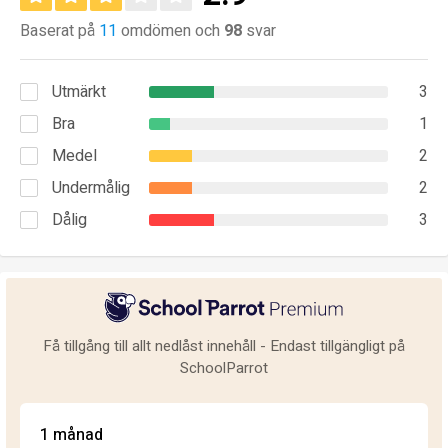
Baserat på
11
omdömen och
98
svar
Utmärkt
3
Bra
1
Medel
2
Undermålig
2
Dålig
3
Få tillgång till allt nedlåst innehåll - Endast tillgängligt på
SchoolParrot
1 månad