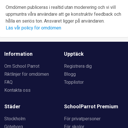
Omdömen publiceras i realtid utan moderering och vi vill
uppmuntra våra användare att ge konstruktiv feedback och
hålla en seriös ton. Ansvaret ligger på användaren.
Läs vår policy för omdömen
Information
Upptäck
Om School Parrot
Registrera dig
Riktlinjer för omdömen
Blogg
FAQ
Topplistor
Kontakta oss
Städer
SchoolParrot Premium
Stockholm
För privatpersoner
Göteborg
För skolor