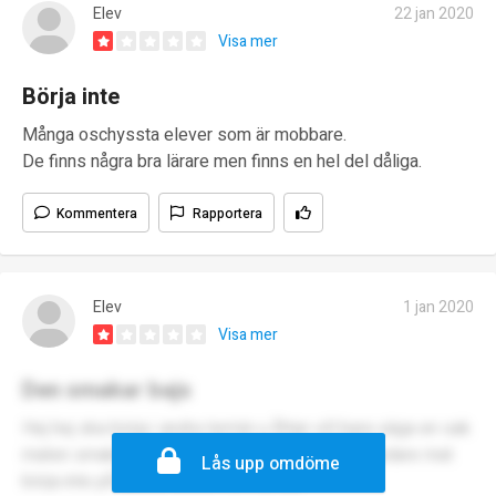
Elev
22 jan 2020
Visa mer
Börja inte
Många oschyssta elever som är mobbare.
De finns några bra lärare men finns en hel del dåliga.
Kommentera
Rapportera
Elev
1 jan 2020
Visa mer
Den smakar bajs
Hej hej ska börja i andra termin u åttan vill bara säga en sak
maten smakar skit till och med min farsa gör godare mat
Lås upp omdöme
börja inte på denna skola mvh Alfred