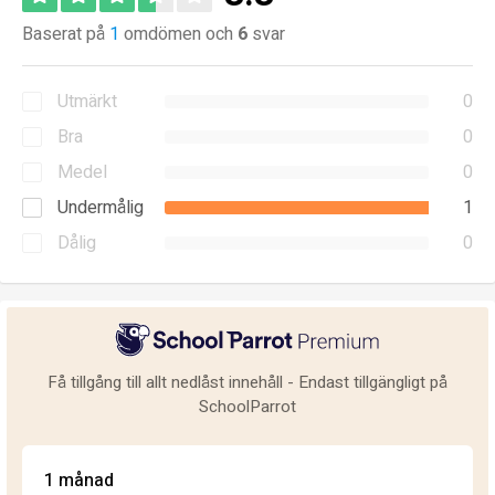
Baserat på
1
omdömen och
6
svar
Utmärkt
0
Bra
0
Medel
0
Undermålig
1
Dålig
0
Få tillgång till allt nedlåst innehåll - Endast tillgängligt på
SchoolParrot
1 månad