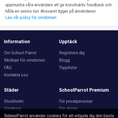
uppmuntra våra användare att ge konstruktiv feedback och
hålla en seriös ton. Ansvaret ligger på användaren.
Läs vår policy för omdömen
Information
Upptäck
Om School Parrot
Registrera dig
Riktlinjer för omdömen
Blogg
FAQ
Topplistor
Kontakta oss
Städer
SchoolParrot Premium
Stockholm
För privatpersoner
Göteborg
För skolor
SchoolParrot använder cookies för att erbjuda dig den bästa
Malmö