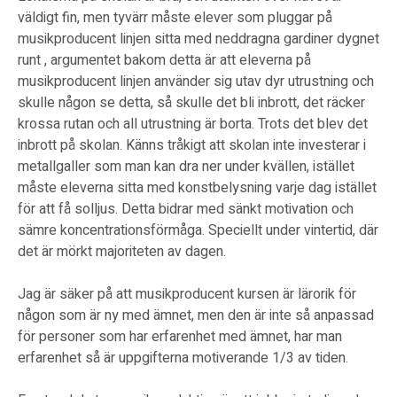
väldigt fin, men tyvärr måste elever som pluggar på
musikproducent linjen sitta med neddragna gardiner dygnet
runt , argumentet bakom detta är att eleverna på
musikproducent linjen använder sig utav dyr utrustning och
skulle någon se detta, så skulle det bli inbrott, det räcker
krossa rutan och all utrustning är borta. Trots det blev det
inbrott på skolan. Känns tråkigt att skolan inte investerar i
metallgaller som man kan dra ner under kvällen, istället
måste eleverna sitta med konstbelysning varje dag istället
för att få solljus. Detta bidrar med sänkt motivation och
sämre koncentrationsförmåga. Speciellt under vintertid, där
det är mörkt majoriteten av dagen.
Jag är säker på att musikproducent kursen är lärorik för
någon som är ny med ämnet, men den är inte så anpassad
för personer som har erfarenhet med ämnet, har man
erfarenhet så är uppgifterna motiverande 1/3 av tiden.