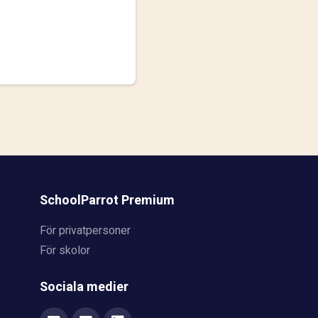
SchoolParrot Premium
För privatpersoner
För skolor
Sociala medier