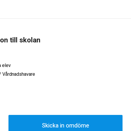
ion till skolan
a elev
 / Vårdnadshavare
Skicka in omdöme