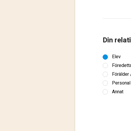
Din relat
Elev
Föredett
Förälder
Personal
Annat