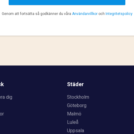
Genom att fortsätta så godkänner du våra
Användarvillkor
och
Integritetspolicy
ck
Städer
ra dig
Stockholm
Göteborg
or
Malmö
Luleå
Uppsala