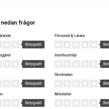
 nedan frågor
Lärande
Personal & Lärare
Betygsätt
Bet
ygghet
Inomhusmiljö
Betygsätt
Bet
Skolmaten
Betygsätt
Bet
on
Aktiviteter
Betygsätt
Bet