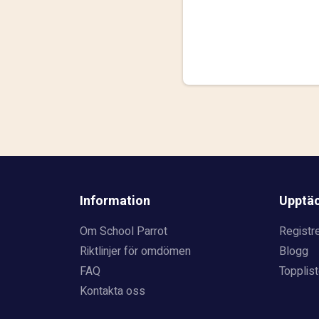
Information
Upptä
Om School Parrot
Registre
Riktlinjer för omdömen
Blogg
FAQ
Topplist
Kontakta oss