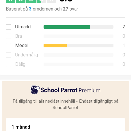
Baserat på
3
omdömen och
27
svar
Utmärkt
2
Bra
0
Medel
1
Undermålig
0
Dålig
0
Få tillgång till allt nedlåst innehåll - Endast tillgängligt på
SchoolParrot
1 månad