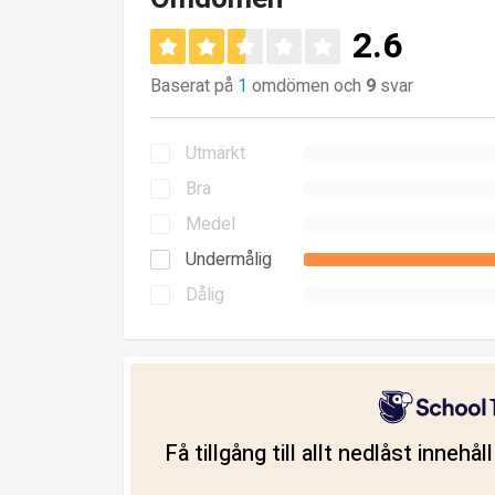
2.6
Baserat på
1
omdömen och
9
svar
Utmärkt
Bra
Medel
Undermålig
Dålig
Få tillgång till allt nedlåst innehå