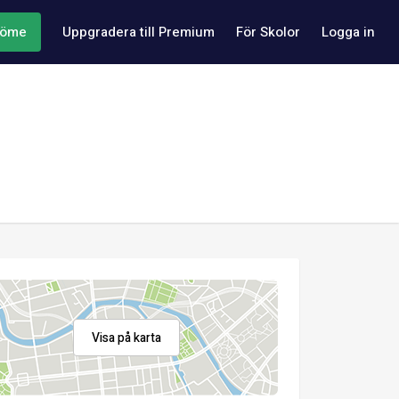
döme
Uppgradera till Premium
För Skolor
Logga in
Visa på karta