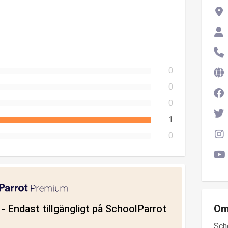
0
0
0
1
0
ll - Endast tillgängligt på SchoolParrot
Om
Sch