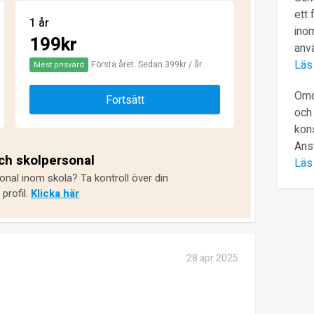
ett 
1 år
inom
199kr
anv
Läs
Första året. Sedan 399kr / år
Mest prisvärd
Omd
Fortsätt
och 
kons
Ans
och skolpersonal
Läs
onal inom skola? Ta kontroll över din
profil.
Klicka här
28 apr 2025