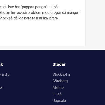
m du inte har "pappas pengar" elr bär
.Skolan har också problem med droger då många i
r också dåliga bara rasistiska lärare.
ck
Städer
ra dig
Stockholm
Göteborg
or
Malmö
Luleå
Uppsala