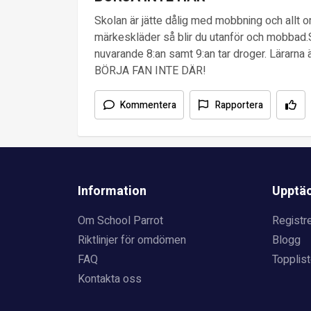
Skolan är jätte dålig med mobbning och allt o
märkeskläder så blir du utanför och mobbad
nuvarande 8:an samt 9:an tar droger. Lärarna ä
BÖRJA FAN INTE DÄR!
Kommentera
Rapportera
Information
Upptä
Om School Parrot
Registre
Riktlinjer för omdömen
Blogg
FAQ
Topplist
Kontakta oss