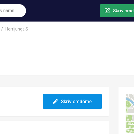
Skriv om
Herrljunga S
Skriv omdöme