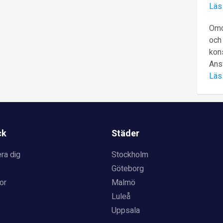
Läs
Omd
och 
kons
Ans
Läs
ck
Städer
ra dig
Stockholm
Göteborg
or
Malmö
Luleå
Uppsala