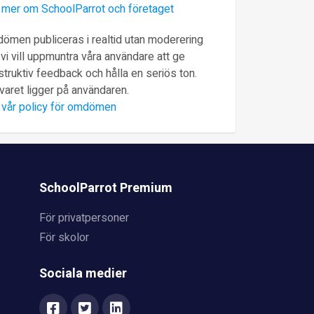
 mer om SchoolParrot och företaget
ömen publiceras i realtid utan moderering
vi vill uppmuntra våra användare att ge
truktiv feedback och hålla en seriös ton.
varet ligger på användaren.
 vår policy för omdömen
SchoolParrot Premium
För privatpersoner
För skolor
Sociala medier