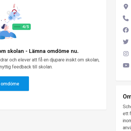
 om skolan - Lämna omdöme nu.
rar och elever att få en djupare insikt om skolan,
yttig feedback till skolan.
v omdöme
Om
Sch
ett 
inom
anv