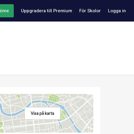
döme
Uppgradera till Premium
För Skolor
Logga in
Visa på karta