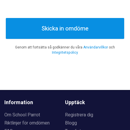
Skicka in omdöme
Genom att fortsätta så godkänner du våra
Användarvillkor
och
Integritetspolicy
Information
Upptäck
Om School Parrot
Registrera dig
Riktlinjer för omdömen
Blogg