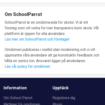
Om SchoolParrot
SchoolParrot är en omdömesida för skolor. Vi är ett
företag som vill verka för mer transparens inom skola. Vår
plattform är öppen för alla användare.
Läs mer om SchoolParrot och företaget
Omdömen publiceras i realtid utan moderering och vi vill
uppmuntra våra användare att ge konstruktiv feedback och
hålla en seriös ton. Ansvaret ligger på användaren.
Läs vår policy för omdömen
Information
Upptäck
Om School Parrot
Registrera dig
Riktlinjer för omdömen
Blogg