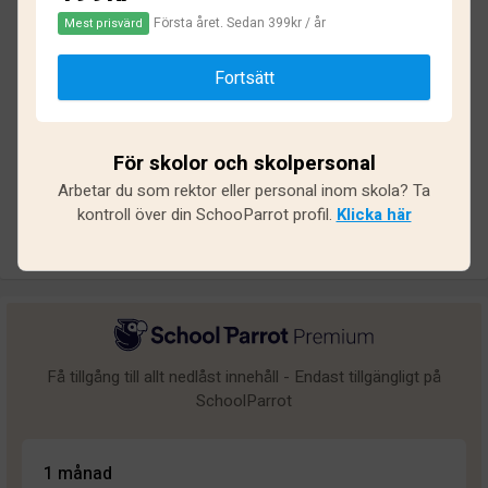
Första året. Sedan 399kr / år
Mest prisvärd
Baserat på
18
omdömen och
143
svar
Fortsätt
Utmärkt
8
Bra
7
För skolor och skolpersonal
Medel
2
Arbetar du som rektor eller personal inom skola? Ta
Undermålig
1
kontroll över din SchooParrot profil.
Klicka här
Dålig
0
Få tillgång till allt nedlåst innehåll - Endast tillgängligt på
SchoolParrot
1 månad