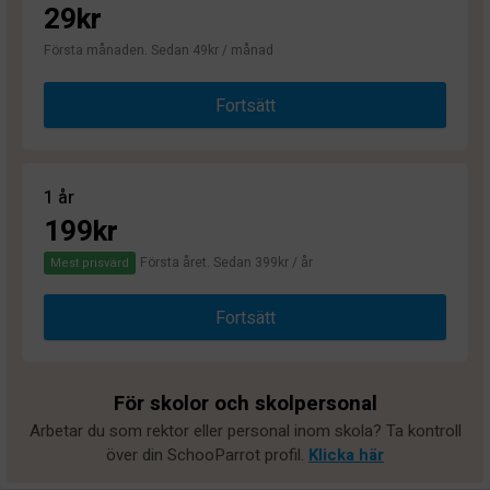
29kr
Första månaden. Sedan 49kr / månad
Fortsätt
1 år
199kr
Första året. Sedan 399kr / år
Mest prisvärd
Fortsätt
För skolor och skolpersonal
Arbetar du som rektor eller personal inom skola? Ta kontroll
över din SchooParrot profil.
Klicka här