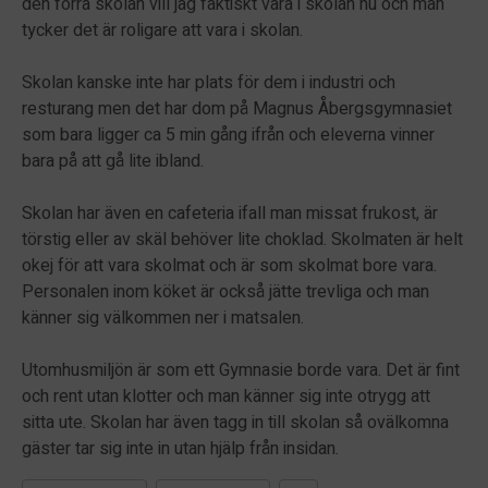
den förra skolan vill jag faktiskt vara i skolan nu och man
tycker det är roligare att vara i skolan.
Skolan kanske inte har plats för dem i industri och
resturang men det har dom på Magnus Åbergsgymnasiet
som bara ligger ca 5 min gång ifrån och eleverna vinner
bara på att gå lite ibland.
Skolan har även en cafeteria ifall man missat frukost, är
törstig eller av skäl behöver lite choklad. Skolmaten är helt
okej för att vara skolmat och är som skolmat bore vara.
Personalen inom köket är också jätte trevliga och man
känner sig välkommen ner i matsalen.
Utomhusmiljön är som ett Gymnasie borde vara. Det är fint
och rent utan klotter och man känner sig inte otrygg att
sitta ute. Skolan har även tagg in till skolan så ovälkomna
gäster tar sig inte in utan hjälp från insidan.