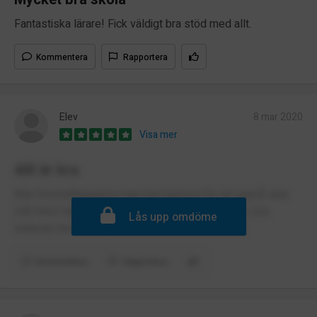
Fantastiska lärare! Fick väldigt bra stöd med allt.
Kommentera
Rapportera
Elev
8 mar 2020
Visa mer
Allt är bra
Alla förutsättningarna man kan behöva för att uppnå sina
mål finns här!! Bra mat, bra människor, bra lärare, bra
Lås upp omdöme
material, bra lokaler, bra kommunikation, bra allt.
Kommentera
Rapportera