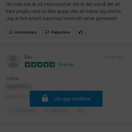
Om man inte är så interessad av det är det också lätt att
bara umgås med en liten grupp utan att känna sig utanför.
Jag är helt enkelt supernöjd med mitt val av gymnasie!
Kommentera
Rapportera
Elev
24 okt 2021
Visa mer
Teknik
Superbra
Super bra skola med fantastiska lärare😊
Lås upp omdöme
Kommentera
Rapportera