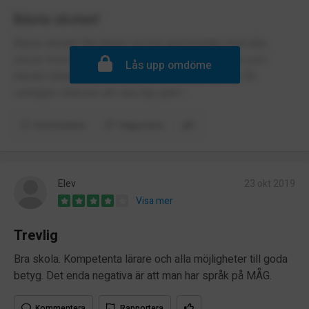
Bästa skolan!
Bästa skolan! Bra lärare sol har god kontakt med alla
elever trots kvantiteten på skolan! Mycket roligt som
Lås upp omdöme
händer både på lektioner och i korridorer och du får
verkligen chansen att vara dig själv!
Kommentera
Rapportera
Elev
23 okt 2019
Visa mer
Trevlig
Bra skola. Kompetenta lärare och alla möjligheter till goda
betyg. Det enda negativa är att man har språk på MÅG.
Kommentera
Rapportera