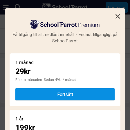
Logga in
Se alla skolor i Kronogården-Lextorp, Trollhättan
Få tillgång till allt nedlåst innehåll - Endast tillgängligt på
Nils Ericsonsgymnasiet
SchoolParrot
Gymnasium · Kommunal · Trollhättan
1 månad
29kr
Skriv ett omdöme
helt anonymt
Första månaden. Sedan 49kr / månad
Skriv omdöme
Fortsätt
Omdömen
1 år
4.0
199kr