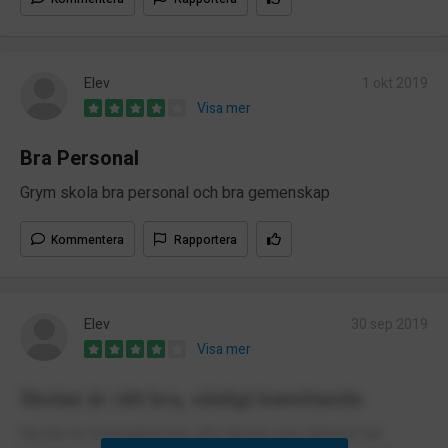
Elev
1 okt 2019
Visa mer
Bra Personal
Grym skola bra personal och bra gemenskap
Kommentera
Rapportera
Elev
30 sep 2019
Visa mer
Skolan är rätt bra, vänligt bemötande
Skolan är mestadels bra, alla lärarna och rektorer har