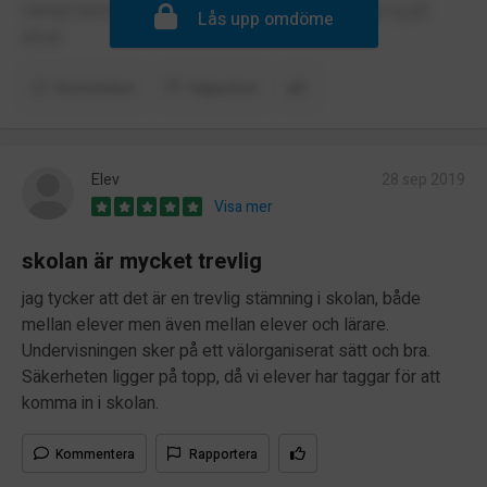
vänligt bemötande men kränkningar med mer tas ej på
Lås upp omdöme
allvar
Kommentera
Rapportera
Elev
28 sep 2019
Visa mer
skolan är mycket trevlig
jag tycker att det är en trevlig stämning i skolan, både
mellan elever men även mellan elever och lärare.
Undervisningen sker på ett välorganiserat sätt och bra.
Säkerheten ligger på topp, då vi elever har taggar för att
komma in i skolan.
Kommentera
Rapportera