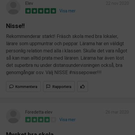
Elev
22 nov 2020
Visa mer
Nisse!!
Rekommenderar starkt! Fräsch skola med bra lokaler,
lärare som uppmuntrar och peppar. Lärarna har en väldigt
personlig relation med alla i klassen. Skulle det vara något
så kan man alltid prata med läraren. Lärarna har även löst
det superbra nu under distansundervisningen också, bra
genomgångar osv. Välj NISSE #nissepower!!!
Kommentera
Rapportera
Föredetta elev
26 mar 2020
Visa mer
Mycket bra skola