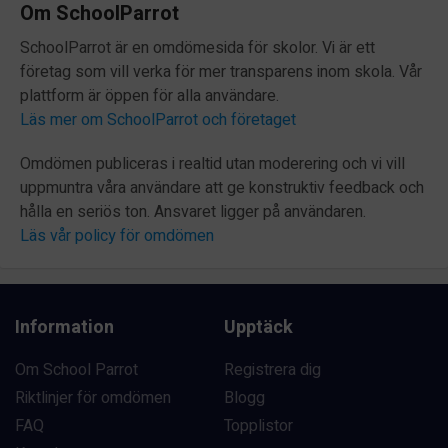
Om SchoolParrot
SchoolParrot är en omdömesida för skolor. Vi är ett
företag som vill verka för mer transparens inom skola. Vår
plattform är öppen för alla användare.
Läs mer om SchoolParrot och företaget
Omdömen publiceras i realtid utan moderering och vi vill
uppmuntra våra användare att ge konstruktiv feedback och
hålla en seriös ton. Ansvaret ligger på användaren.
Läs vår policy för omdömen
Information
Upptäck
Om School Parrot
Registrera dig
Riktlinjer för omdömen
Blogg
FAQ
Topplistor