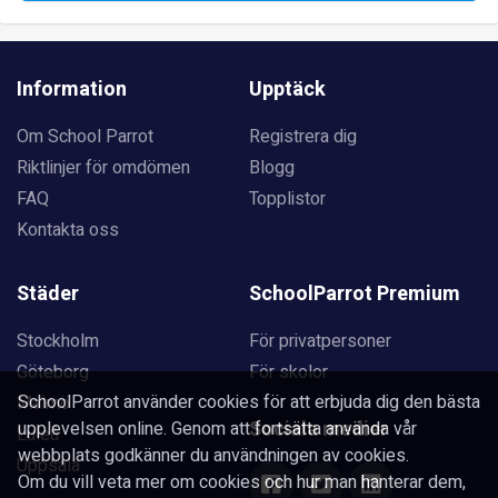
Information
Upptäck
Om School Parrot
Registrera dig
Riktlinjer för omdömen
Blogg
FAQ
Topplistor
Kontakta oss
Städer
SchoolParrot Premium
Stockholm
För privatpersoner
Göteborg
För skolor
SchoolParrot använder cookies för att erbjuda dig den bästa
Malmö
Sociala medier
upplevelsen online. Genom att fortsätta använda vår
Luleå
webbplats godkänner du användningen av cookies.
Uppsala
Om du vill veta mer om cookies och hur man hanterar dem,