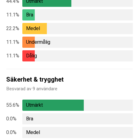
44.4%
Utmärkt
11.1%
Bra
22.2%
Medel
11.1%
Undermålig
11.1%
Dålig
Säkerhet & trygghet
Besvarad av 9 användare
55.6%
Utmärkt
0.0%
Bra
0.0%
Medel