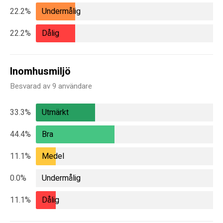
22.2%
Undermålig
22.2%
Dålig
Inomhusmiljö
Besvarad av 9 användare
33.3%
Utmärkt
44.4%
Bra
11.1%
Medel
0.0%
Undermålig
11.1%
Dålig