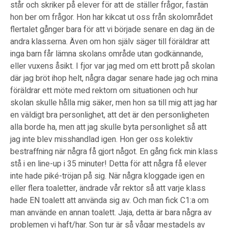
står och skriker på elever för att de ställer frågor, fastän
hon ber om frågor. Hon har kikcat ut oss från skolområdet
flertalet gånger bara för att vi började senare en dag än de
andra klasserna. Även om hon själv säger till föräldrar att
inga barn får lämna skolans område utan godkännande,
eller vuxens åsikt. I fjor var jag med om ett brott på skolan
där jag bröt ihop helt, några dagar senare hade jag och mina
föräldrar ett möte med rektorn om situationen och hur
skolan skulle hålla mig säker, men hon sa till mig att jag har
en väldigt bra personlighet, att det är den personligheten
alla borde ha, men att jag skulle byta personlighet så att
jag inte blev misshandlad igen. Hon ger oss kolektiv
bestraffning när några få gjort något. En gång fick min klass
stå i en line-up i 35 minuter! Detta för att några få elever
inte hade piké-tröjan på sig. När några kloggade igen en
eller flera toaletter, ändrade vår rektor så att varje klass
hade EN toalett att använda sig av. Och man fick C1:a om
man använde en annan toalett. Jaja, detta är bara några av
problemen vi haft/har. Son tur är så vågar mestadels av