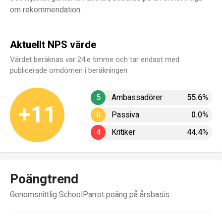
om rekommendation.
Aktuellt NPS värde
Värdet beräknas var 24:e timme och tar endast med
publicerade omdömen i beräkningen
5
Ambassadörer
55.6%
+11
0
Passiva
0.0%
4
Kritiker
44.4%
Poängtrend
Genomsnittlig SchoolParrot poäng på årsbasis