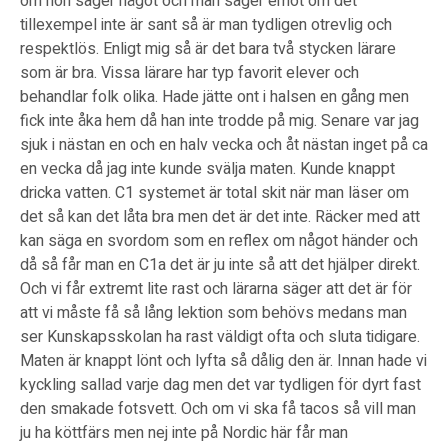
om hon säger något och man säger emot om det
tillexempel inte är sant så är man tydligen otrevlig och
respektlös. Enligt mig så är det bara två stycken lärare
som är bra. Vissa lärare har typ favorit elever och
behandlar folk olika. Hade jätte ont i halsen en gång men
fick inte åka hem då han inte trodde på mig. Senare var jag
sjuk i nästan en och en halv vecka och åt nästan inget på ca
en vecka då jag inte kunde svälja maten. Kunde knappt
dricka vatten. C1 systemet är total skit när man läser om
det så kan det låta bra men det är det inte. Räcker med att
kan säga en svordom som en reflex om något händer och
då så får man en C1a det är ju inte så att det hjälper direkt.
Och vi får extremt lite rast och lärarna säger att det är för
att vi måste få så lång lektion som behövs medans man
ser Kunskapsskolan ha rast väldigt ofta och sluta tidigare.
Maten är knappt lönt och lyfta så dålig den är. Innan hade vi
kyckling sallad varje dag men det var tydligen för dyrt fast
den smakade fotsvett. Och om vi ska få tacos så vill man
ju ha köttfärs men nej inte på Nordic här får man