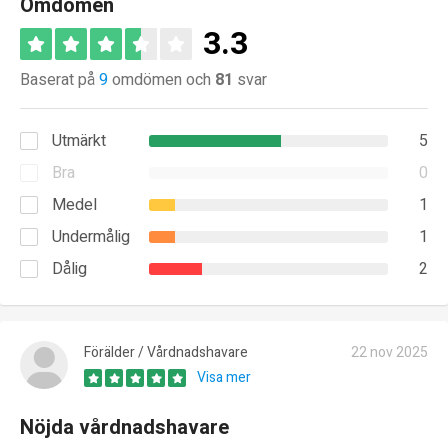
Omdömen
3.3
Baserat på
9
omdömen och
81
svar
Utmärkt
5
Bra
0
Medel
1
Undermålig
1
Dålig
2
Förälder / Vårdnadshavare
22 nov 2025
Visa mer
Nöjda vårdnadshavare