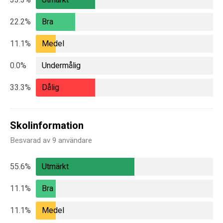
33.3%
Utmärkt
22.2%
Bra
11.1%
Medel
0.0%
Undermålig
33.3%
Dålig
Skolinformation
Besvarad av 9 användare
55.6%
Utmärkt
11.1%
Bra
11.1%
Medel