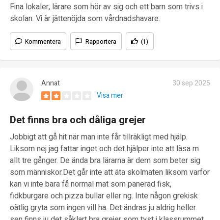
Fina lokaler, lärare som hör av sig och ett barn som trivs i
skolan. Vi är jättenöjda som vårdnadshavare.
Kommentera
Rapportera
(1)
Annat
30 sep 2025
Visa mer
Det finns bra och dåliga grejer
Jobbigt att gå hit när man inte får tillräkligt med hjälp.
Liksom nej jag fattar inget och det hjälper inte att läsa m
allt tre gånger. De ända bra lärarna är dem som beter sig
som människor.Det går inte att äta skolmaten liksom varför
kan vi inte bara få normal mat som panerad fisk,
fidkburgare och pizza bullar eller ng. Inte någon grekisk
oätlig gryta som ingen vill ha. Det ändras ju aldrig heller.
sen finns ju det såklart bra grejer som tyst i klassrummet