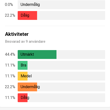
0.0%
Undermålig
22.2%
Dålig
Aktiviteter
Besvarad av 9 användare
44.4%
Utmärkt
11.1%
Bra
11.1%
Medel
22.2%
Undermålig
11.1%
Dålig