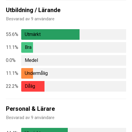
Utbildning / Lärande
Besvarad av 9 användare
55.6%
Utmärkt
11.1%
Bra
0.0%
Medel
11.1%
Undermålig
22.2%
Dålig
Personal & Lärare
Besvarad av 9 användare