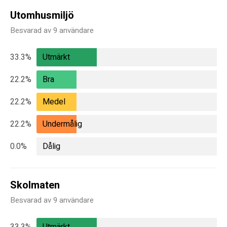
Utomhusmiljö
Besvarad av 9 användare
33.3%
Utmärkt
22.2%
Bra
22.2%
Medel
22.2%
Undermålig
0.0%
Dålig
Skolmaten
Besvarad av 9 användare