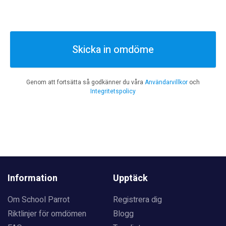
Skicka in omdöme
Genom att fortsätta så godkänner du våra
Användarvillkor
och
Integritetspolicy
Information
Upptäck
Om School Parrot
Registrera dig
Riktlinjer för omdömen
Blogg