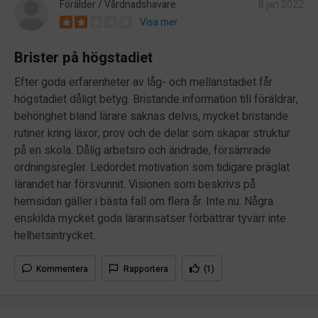
Förälder / Vårdnadshavare
8 jan 2022
Visa mer
Brister på högstadiet
Efter goda erfarenheter av låg- och mellanstadiet får
högstadiet dåligt betyg. Bristande information till föräldrar,
behörighet bland lärare saknas delvis, mycket bristande
rutiner kring läxor, prov och de delar som skapar struktur
på en skola. Dålig arbetsro och ändrade, försämrade
ordningsregler. Ledordet motivation som tidigare präglat
lärandet har försvunnit. Visionen som beskrivs på
hemsidan gäller i bästa fall om flera år. Inte nu. Några
enskilda mycket goda lärarinsatser förbättrar tyvärr inte
helhetsintrycket.
Kommentera
Rapportera
(1)