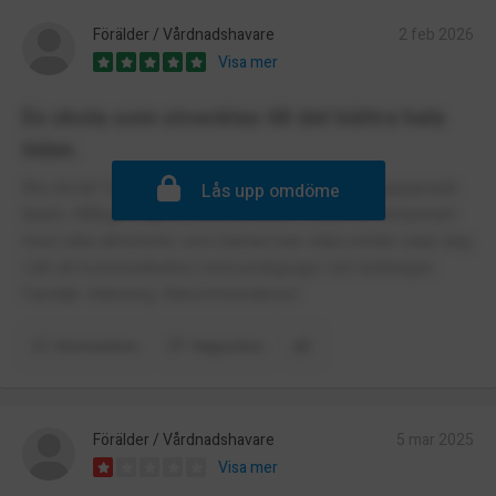
Förälder / Vårdnadshavare
2 feb 2026
Visa mer
En skola som utvecklas till det bättre hela
tiden.
Bra skola! Små klasser och välutbildade och engagerade
Lås upp omdöme
lärare. Många engelsktalande lärare. Fritids är fantastiskt
med olika aktiviteter som barnen kan välja mellan varje dag.
Lätt att kommunikation med pedagoger och ledningen.
Familjär stämning. Rekommenderas!
Kommentera
Rapportera
Förälder / Vårdnadshavare
5 mar 2025
Visa mer