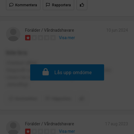
Kommentera
Rapportera
Förälder / Vårdnadshavare
10 jun 2024
Visa mer
Inte bra
Ofartbart dåligt
Slagsmål och bråk och alldrig något seröst på fritis
Lås upp omdöme
Lärare har inga formell utbildning
Jättedåligt
Kommentera
Rapportera
Förälder / Vårdnadshavare
17 aug 2023
Visa mer