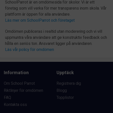
SchoolParrot är en omdömesida för skolor. Vi är ett
företag som vill verka för mer transparens inom skola. Vår
plattform är öppen för alla användare.
Läs mer om SchoolParrot och företaget
Omdömen publiceras i realtid utan moderering och vi vill
uppmuntra våra användare att ge konstruktiv feedback och
hålla en seriös ton. Ansvaret ligger på användaren.
Läs vår policy för omdömen
Information
Upptäck
Om School Parrot
Registrera dig
Riktlinjer för omdömen
Blogg
FAQ
Topplistor
Kontakta oss