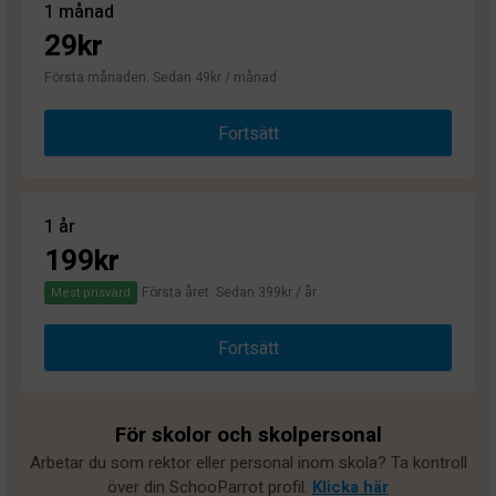
1 månad
29kr
Första månaden. Sedan 49kr / månad
Fortsätt
1 år
199kr
Första året. Sedan 399kr / år
Mest prisvärd
Fortsätt
För skolor och skolpersonal
Arbetar du som rektor eller personal inom skola? Ta kontroll
över din SchooParrot profil.
Klicka här