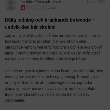
Förälder / Vårdnadshavare
12 feb 2025
Visa mer
Dålig ledning och kränkande beteende –
undvik den här skolan!
Jag är mycket besviken på den här skolan, särskilt på hur
ledningen hanterar problem. Varken rektorn eller
biträdande rektorn verkar ta föräldrars och elevers oro på
allvar. Kommunikation är bristfällig, och det är svårt att få
tydliga svar när man försöker lyfta viktiga frågor.
Undervisningen är ojämn – vissa lärare gör sitt bästa, men
överlag saknas struktur och engagemang. Dessutom är
det mycket oroande att studievägledaren uppträder
olämpligt och kränker elever, vilket är helt oacceptabelt.
Ingen elev ska behöva känna sig illa behandlad av
personalen.