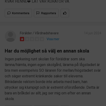
KVAR HENNE❤️ LÅT VÅR KURATOR VA.
Kommentera
Rapportera
Förälder / Vårdnadshavare
14 jun 2024
Visa mer
Har du möjlighet så välj en annan skola
Ingen parkering runt skolan för föräldrar som ska
lämna/hämta, ingen egen skolgård, lärarna på lågstadiet är
bra men exempelvis SO läraren för mellan/högstadiet svär
och säger extremt kränkande saker till eleverna.
Biträdande rektorn borde inte arbeta med barn, han
utrycker sig klumpigt och är extremt oförstående. Detta är
bara en bråkdel av allt, jag ser mig om efter en annan
skola.