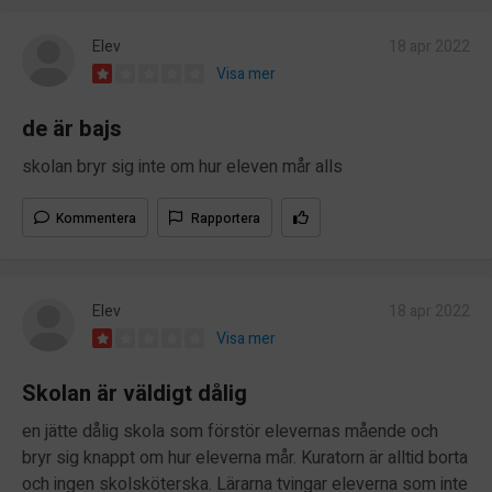
Elev
18 apr 2022
Visa mer
de är bajs
skolan bryr sig inte om hur eleven mår alls
Kommentera
Rapportera
Elev
18 apr 2022
Visa mer
Skolan är väldigt dålig
en jätte dålig skola som förstör elevernas mående och
bryr sig knappt om hur eleverna mår. Kuratorn är alltid borta
och ingen skolsköterska. Lärarna tvingar eleverna som inte