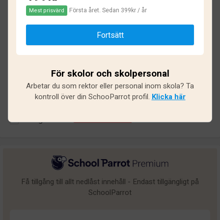
2.5
Första året. Sedan 399kr / år
Mest prisvärd
Baserat på
30
omdömen och
265
svar
Fortsätt
Utmärkt
6
För skolor och skolpersonal
Bra
5
Arbetar du som rektor eller personal inom skola? Ta
Medel
0
kontroll över din SchooParrot profil.
Klicka här
Undermålig
4
Dålig
15
Få tillgång till allt nedlåst innehåll - Endast tillgängligt på
SchoolParrot