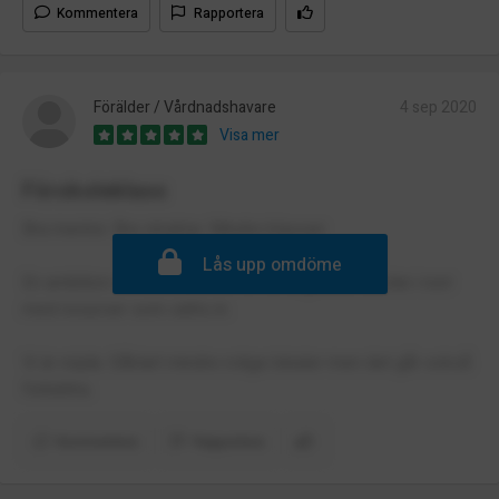
Kommentera
Rapportera
Förälder / Vårdnadshavare
4 sep 2020
Visa mer
Förskoleklass
Bra mentor. Bra struktur. Mindre klasser.
Lås upp omdöme
En ambition att förbättra och är nu engelska skolan i norr
med resurser som sätts in.
Vi är nöjda. Såklart mindre roliga lokaler men det går också
förbättra.
Kommentera
Rapportera