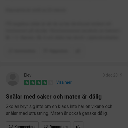
Klasserna är små ca 20 elever.
På negativa sidan är att de ej har idrottssal endast ett
rörelserum på skolan. Rörelserummet används av barnen i
åk 1-3. Barnen i åk 4 och äldre har idrott i Liljeholmshallen.
Kommentera
Rapportera
Elev
3 dec 2019
Visa mer
Snålar med saker och maten är dålig
Skolan bryr sig inte om en klass inte har en vikarie och
snålar med utrustning. Maten är också ganska dålig.
Kommentera
Rapportera