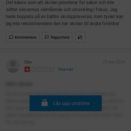
Det känns som att skolan prioriterar fel saker och inte
sätter elevernas välmående och utveckling i fokus. Jag
hade hoppats på en bättre skolupplevelse, men tyvärr kan
jag inte rekommendera den här skolan till andra föräldrar.
Kommentera
Rapportera
Elev
15 sep 2024
Visa mer
Skit skola
Det är en helt skit skola den har mycket mobbning och
lärare nedsätter vissa elever vårdnadshavare och eleve är
Lås upp omdöme
inte nöjda biträdande rektorn för högstadiet har gått helt
galen han påpekar en viss grupp av elever och ringer hem
för det minsta