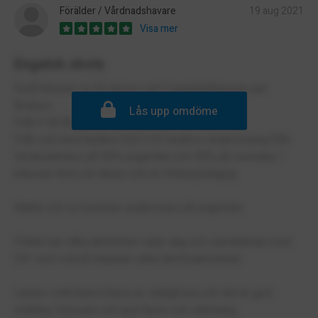
Förälder / Vårdnadshavare
19 aug 2021
Visa mer
Engelsk skola
Små klasser ca 20 elever och 3 parallellklasser per
årskurs.
Lås upp omdöme
Från F till åk 9.
Från och med läsåret 2021/22 bedrivs undervisning från
förskoleklass på 50% engelska och 50% på svenska. I
klassen finns en lärare och en fritidspedagog.
Matte och no kommer undervisas på engelska.
Fritids har olika aktiviteter varje dag och samarbetar med
DIF som också erbjuder olika idrottsaktiviteter.
Lärare i mitt barns klass är väldigt bra och det är god
ordning i klassen och god läsro och stämning.