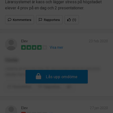
Lärarsystemet är kaos och lägger stress på högstadiet
elever 4 prov på en dag och 2 presentationer.
Kommentera
Rapportera
(1)
Elev
23 feb 2020
Visa mer
Sådär
Lärarna är bra och man lär sig mycket dock är eleverna
KATASTROF
Lås upp omdöme
Kommentera
Rapportera
Elev
27 jan 2020