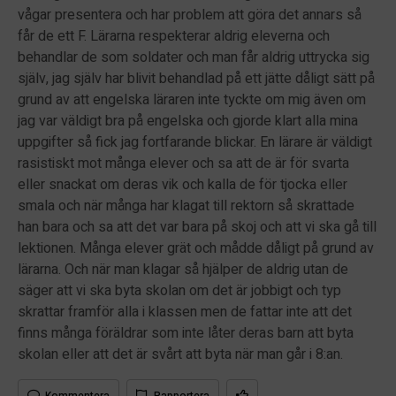
vågar presentera och har problem att göra det annars så
får de ett F. Lärarna respekterar aldrig eleverna och
behandlar de som soldater och man får aldrig uttrycka sig
själv, jag själv har blivit behandlad på ett jätte dåligt sätt på
grund av att engelska läraren inte tyckte om mig även om
jag var väldigt bra på engelska och gjorde klart alla mina
uppgifter så fick jag fortfarande blickar. En lärare är väldigt
rasistiskt mot många elever och sa att de är för svarta
eller snackat om deras vik och kalla de för tjocka eller
smala och när många har klagat till rektorn så skrattade
han bara och sa att det var bara på skoj och att vi ska gå till
lektionen. Många elever grät och mådde dåligt på grund av
lärarna. Och när man klagar så hjälper de aldrig utan de
säger att vi ska byta skolan om det är jobbigt och typ
skrattar framför alla i klassen men de fattar inte att det
finns många föräldrar som inte låter deras barn att byta
skolan eller att det är svårt att byta när man går i 8:an.
Kommentera
Rapportera