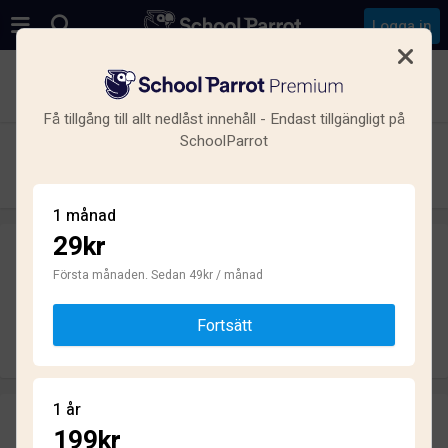
Logga in
Se alla skolor i Liljeholmen, Hägersten-Liljeholmen,
Stockholm
Få tillgång till allt nedlåst innehåll - Endast tillgängligt på
SchoolParrot
Novia Engelska skolan
Grundskola · Friskola · Stockholm
1 månad
29kr
Skriv ett omdöme
helt anonymt
Första månaden. Sedan 49kr / månad
Fortsätt
Skriv omdöme
1 år
Omdömen
199kr