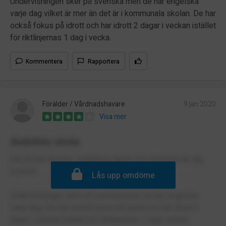
Undervisningen sker på svenska men de har engelska
varje dag vilket är mer än det är i kommunala skolan. De har
också fokus på idrott och har idrott 2 dagar i veckan istället
för riktlinjernas 1 dag i vecka.
Kommentera
Rapportera
Förälder / Vårdnadshavare
9 jan 2020
Visa mer
Ambitiös skola
Det är bra struktur, ambitiösa lärare och eleverna lär sig
mycket.
Lås upp omdöme
Undervisningen sker på svenska men de har engelska
varje dag. De har också fokus på idrott och har idrott 2
dagar i veckan istället för riktlinjernas 1 dag i vecka.