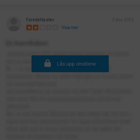
Föredetta elev
2 dec 2023
Visa mer
En besvikekse
Jag hade under 2022 lämnat en bra recension om skolan
men nu uppdaterar jag den.
Lås upp omdöme
Åk 1 var underbar för mitt barn som gå Estetiska
programmet. Mentor var alltid tillgänglig, bra lärarna, barnet
var nöjd med markortet.
Det gick jättebra och mitt barn var glad. Dock såg mitt barn
fram emot åk2 för att kunna börja animera och bli mer
stimulerad.
Åk 2 är inte alls bra. Mitt barn har det väldigt lätt, det finns
ingen som kan stimulera mer. De säger att barnet är redan
på en nivå som är utöver gymnasiet när det gäller sin
kunskap om animation och ritning.