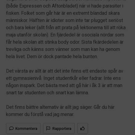
(både Expressen och Aftonbladet) när vi hade parasiter i
fisken. Folket som går här är en extremt blandad skara
människor. Hälften är idioter som inte tar plugget seriöst
och bara leker (allt från att prata på lektionerna till att röka
maja utanför skolan). En fjärdedel är osociala nördar som
får hela skolan att stinka body odor. Sista fkärdedelen är
trevliga och känns som vänner som man kan ha genom
hela livet. Dem ör dock pantade hela bunten.
Det värsta av allt är att det inte finns ett endaste spår av
ett gymnasienivå. Inget studentkår eller fadrar. Inte ens
någon inspark. Det bästa med att gå här i åk 3 är att man
snart tar studenten och snart kan lämna.
Det finns bättre alternativ är allt jag säger. Går du här
kommer du förstå vad jag menar.
Kommentera
Rapportera