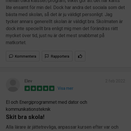
mellan olika klasser/program, vilket gör att det har känts
lite ensamt för min del. Dock har andra det sociala som det
bästa med skolan, så det är ju väldigt personligt. Jag
tycker annars generellt skolan är väldigt bra. Skolmaten är
dock inte speciellt bra enligt mig men det förändras rätt
mycket över tid, just nu är det mest snabbmat på
matkortet.
Kommentera
Rapportera
Elev
2 feb 2022
Visa mer
El och Energiprogrammet med dator och
kommunikationsteknik
Skit bra skola!
Alla lärare är jättetrevliga, anpassar kursen efter var och