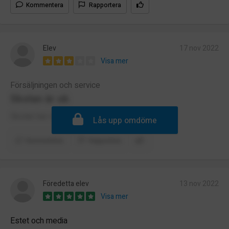
Kommentera
Rapportera
Elev
17 nov 2022
Visa mer
Försäljningen och service
Skolan är ok
Skolan har mycket bra lärare
Lås upp omdöme
Kommentera
Rapportera
Föredetta elev
13 nov 2022
Visa mer
Estet och media