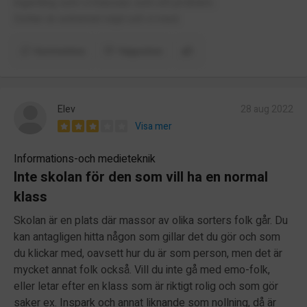
ingenting som vi klassas som ett problem.
Dotter är extremet nöjd och vi med.
Kommentera
Rapportera
Elev
28 aug 2022
Visa mer
Informations-och medieteknik
Inte skolan för den som vill ha en normal
klass
Skolan är en plats där massor av olika sorters folk går. Du
kan antagligen hitta någon som gillar det du gör och som
du klickar med, oavsett hur du är som person, men det är
mycket annat folk också. Vill du inte gå med emo-folk,
eller letar efter en klass som är riktigt rolig och som gör
saker ex. Inspark och annat liknande som nollning, då är