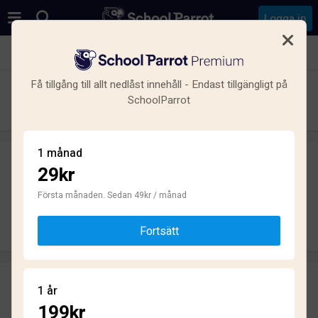
Logga in
Se alla skolor i Vasastan, Norrmalm, Stockholm
Få tillgång till allt nedlåst innehåll - Endast tillgängligt på
NTI Gymnasiet Stockholm Odenplan
SchoolParrot
Gymnasium · Friskola · Stockholm
1 månad
29kr
Skriv ett omdöme
helt anonymt
Första månaden. Sedan 49kr / månad
Skriv omdöme
Fortsätt
Omdömen
1 år
3.6
199kr