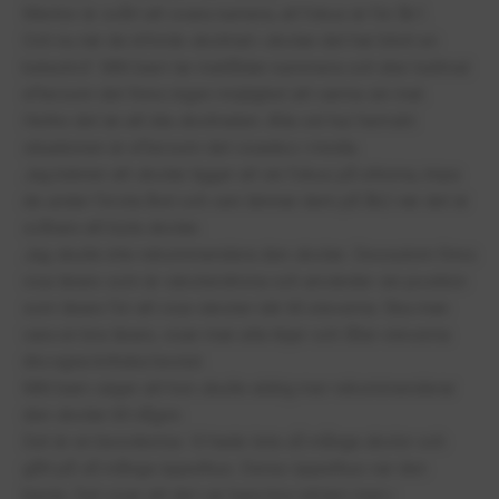
Mentor är svårt att svara numera, all fokus är för åk1.
Och nu när de införde skolmat i skolan det har blivit en
katastrof. Mitt barn tar matlådan nummera och äter kallmat
eftersom det finns ingen möjlighet att varma sin mat.
Hellre det än att äta skolmaten. Alla vet hur hemskt
situationen är eftersom det visades i media.
Jag känner att skolan ligger all sin fokus på ettorna, impa
de under första året och sen lämnar dem på åk2 när det är
svårare att byta skolan.
Jag skulle inte rekommendera den skolan. Dessutom finns
visa lärare som är vänsterdrivna och använder sin position
som lärare för att visa vänster idé till eleverna. Ska man
vara en bra lärare, visar man alla linjer och låter eleverna
dra egna kritiska beslut.
Mitt barn säger att hon skulle aldrig mer rekommenderar
den skolan till någon.
Det är en besvikelse. Vi hade leta så många skolor och
gått på så många öppethus. Deras öppethus var den
bästa. Det visar att det var bara bra reklam men i