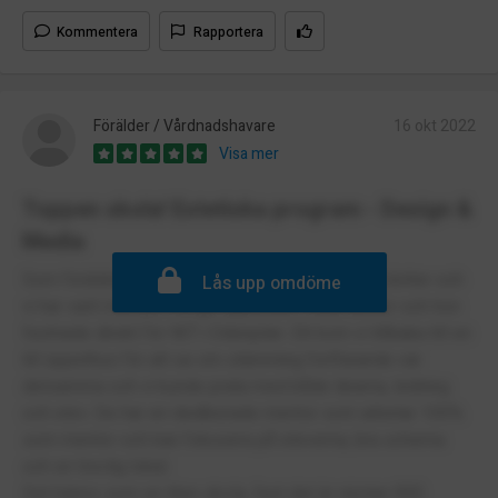
Kommentera
Rapportera
Förälder / Vårdnadshavare
16 okt 2022
Visa mer
Toppen skola! Estetiska program - Design &
Media
Som föräldrar är vi väldig nöjd med skolan. Min dotter och
Lås upp omdöme
vi har varit med på många öppethus i olika skolor och hon
fastnade direkt för NIT i Odenplan. Dit kom vi tillbaka till en
till öppethus för att se om stämming fortfarande var
detsamma och vi kunde prata med både lärarna, ledning
och elev. De har en dedikerade mentor som arbetar 100%
som mentor och kan fokusera på eleverna, bra schema
och en trevlig lokal.
Det känns som en liten skola, fast det är nästan 900