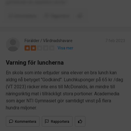
gymnasiet en superbra skola!
Kommentera
Rapportera
Förälder / Vårdnadshavare
7 feb 2023
Visa mer
Varning för luncherna
En skola som inte erbjuder sina elever en bra lunch kan
aldrig nå betyget "Godkänd". Lunchkuponger på 65 kr /dag
(VT 2023) räcker inte ens till McDonalds, än mindre till
näringsriktig mat i tillräckligt stora portioner. Academedia
som äger NTI Gymnasiet gör samtidigt vinst på flera
hundra miljoner.
Kommentera
Rapportera