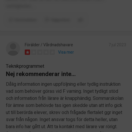
verkligheten.....
Kommentera
Rapportera
Förälder / Vårdnadshavare
7 jul 2023
Visa mer
Teknikprogrammet
Nej rekommenderar inte...
Dålig information ingen uppföljning eller tydlig instruktion
vad som behöver göras vid F varning. Inget tydligt stöd
och information från lärare är knapphändig. Sommarskolan
för ämne som behövde tas igen skedde utan att info gick
ut till berörda elever, skrev och frågade flertalet ggr inget
svar från någon. Inget ansvar togs för detta heller, utan
bara info har gått ut. Att ta kontakt med lärare var rörigt.