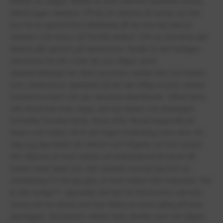
hälften av dagen. Maten är även samma varannan vecka,
alltså ingen variation. På tal om lärarna så verkar de inte
ens ha en genomförd utbildning då de inte kan lära ut.
Iallafall i min klass så förstår endast 10% av eleverna det
lärarna går igenom på lektionerna. Sedan är det tydligen
elevernas fel att vi inte lär oss något, samt
sjukanmälningar har ökat succesivt sedan den nya maten
kom, detta beror självklart på att den dålig kosten sänker
immunförsvaret och gör eleverna illamående. Vilken jävla
skit skola kan man säga, sen kan lärare och ledningen
fortsätta förneka detta. Även efter flertal klagomål på
lärare och maten så är det ingen förändring som sker. En
dag tog jag maten till rektorn och frågade om hon tyckte
det såg bra ut med sallad och knäckebröd till lunch då
maten hade tagit slut, det slutade med att jag fick en
utskällning för att jag gick ut med maten från matsalen. Hur
är det rimligt?? Jag kallar det här för Stockolms sämsta
skola och en skola som bör tänka en extra gång på hela
upplägget. Dessutom stinker hela skolan som om någon