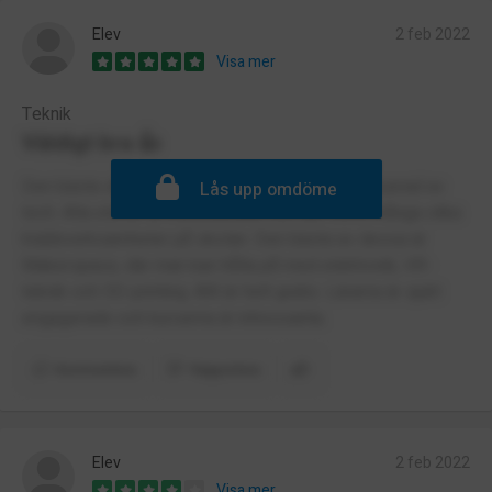
Elev
2 feb 2022
Visa mer
Teknik
Väldigt bra 👍
Den bästa skolan i Stockholm om man är intresserad av
Lås upp omdöme
tech. Alla elever är intresserade och det finns många olika
klubbverksamheter på skolan. Den bästa av dessa är
Makerspace, där man kan hålla på med elektronik, VR-
teknik och 3D-printing. Allt är helt gratis. Lärarna är sjukt
engagerade och kurserna är intressanta.
Kommentera
Rapportera
Elev
2 feb 2022
Visa mer