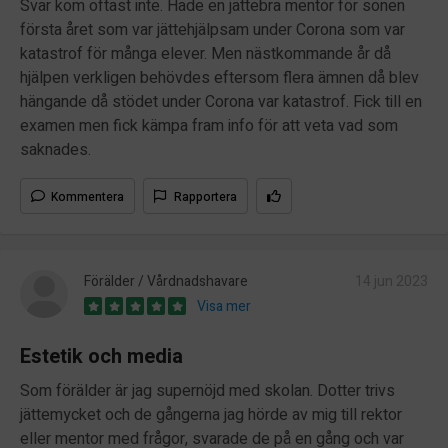
Svar kom oftast inte. Hade en jättebra mentor för sonen
första året som var jättehjälpsam under Corona som var
katastrof för många elever. Men nästkommande år då
hjälpen verkligen behövdes eftersom flera ämnen då blev
hängande då stödet under Corona var katastrof. Fick till en
examen men fick kämpa fram info för att veta vad som
saknades.
Kommentera
Rapportera
Förälder / Vårdnadshavare
14 jun 2023
Visa mer
Estetik och media
Som förälder är jag supernöjd med skolan. Dotter trivs
jättemycket och de gångerna jag hörde av mig till rektor
eller mentor med frågor, svarade de på en gång och var