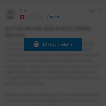
Elev
4 sep 2024
Visa mer
ALLT DU ÄN GÖR, BÖRJA INTE I DENNA
SKOLA!!!!!
Jag är en elev här i NTI Odenplan. Jag har precis börjat
Lås upp omdöme
1:an här i el och energi programmet och jag har redan
tröttnat på allt. Helt makalöst dålig. Biträdande rektorn, jag
nämner ej hennes namn pga personliga själ, hon är en
hemskt lärare, otrevlig och jag upplever racism och sexism
under hennes lektioner. Hon hittar på anledningar som är
ren goja för att skämma ut mig framför hela min klass som
jag knappt har lärt känna.
Skolan har tagit bort matkort som vi blev lovade på öppet
hus. Maten är hemskt och detta leder till att jag och mina