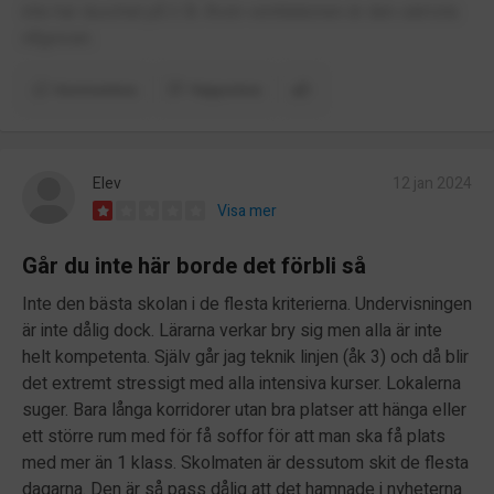
inte har duschat på 2 år. Även ventilationen är den sämsta
någonsin.
Kommentera
Rapportera
Elev
12 jan 2024
Visa mer
Går du inte här borde det förbli så
Inte den bästa skolan i de flesta kriterierna. Undervisningen
är inte dålig dock. Lärarna verkar bry sig men alla är inte
helt kompetenta. Själv går jag teknik linjen (åk 3) och då blir
det extremt stressigt med alla intensiva kurser. Lokalerna
suger. Bara långa korridorer utan bra platser att hänga eller
ett större rum med för få soffor för att man ska få plats
med mer än 1 klass. Skolmaten är dessutom skit de flesta
dagarna. Den är så pass dålig att det hamnade i nyheterna