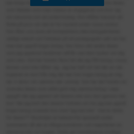
kan börja med att nämna lärarna, det finns vissa bra lärare
som Natalie som man märker är engagerad och bryr sig
om eleverna och sin undervisning. Hon tillåter klasser att
flytta på prov om det är för mycket under vissa veckor.
Hon låter oss även att komplettera olika betygskriterier
väldigt enkelt och förklarar på ett pedagogiskt sätt om hur
man kan uppnå högre betyg. Sen finns det andra lärare
som jag upplever bedömer utifrån vad dem tycker om dig
som elev. Det har funnits flera fall där jag fått betyg i vissa
ämnen som inte håller sig. Jag har haft ett fall där en vän
kopierat en text från mig där han fick högre betyg än mig
när vi skrev om samma sak i princip. Sen har det funnits en
svenska lärare som alltid gett mig samma betyg i varje
uppgift där jag upplevt att läraren inte ens läst igenom min
text. När jag bett den läraren förklara om hur jag kan uppnå
högre betyg svarade hon med "jag kan inte". Vad är detta
för lärare?? Skolmiljön är katastrofal speciellt under
sommaren då det är trånga korridorer och majoriteten av
eleverna inte vet hygien. Detta gör korridorerna svettiga