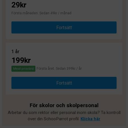
29kr
Första månaden. Sedan 49kr / månad
Fortsätt
1 år
199kr
Första året. Sedan 399kr / år
Mest prisvärd
Fortsätt
För skolor och skolpersonal
Arbetar du som rektor eller personal inom skola? Ta kontroll
över din SchooParrot profil.
Klicka här