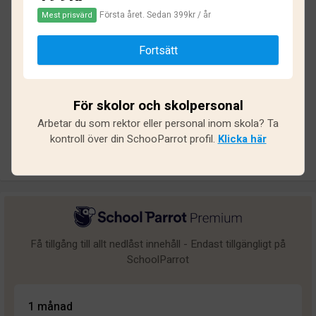
Första året. Sedan 399kr / år
Mest prisvärd
Baserat på
43
omdömen och
331
svar
Fortsätt
Utmärkt
18
Bra
10
För skolor och skolpersonal
Medel
5
Arbetar du som rektor eller personal inom skola? Ta
Undermålig
3
kontroll över din SchooParrot profil.
Klicka här
Dålig
7
Få tillgång till allt nedlåst innehåll - Endast tillgängligt på
SchoolParrot
1 månad