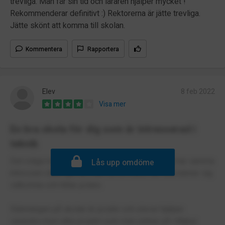
trevliga. Man får sin tid och läraren hjälper mycket !
Rekommenderar definitivt :) Rektorerna är jätte trevliga.
Jätte skönt att komma till skolan.
Kommentera
Rapportera
Elev
8 feb 2022
Visa mer
En bra skola för dig som är intresserad i
teknik
Det roliga med skolan är att många, om inte alla har samma
Lås upp omdöme
intressen vilket gör att man får en klass där alla känner sig
välkomna och hittar polare.
Stämningen på skolan är positiv och elever hjälper
varandra med olika projekt som man jobbar på i Maker