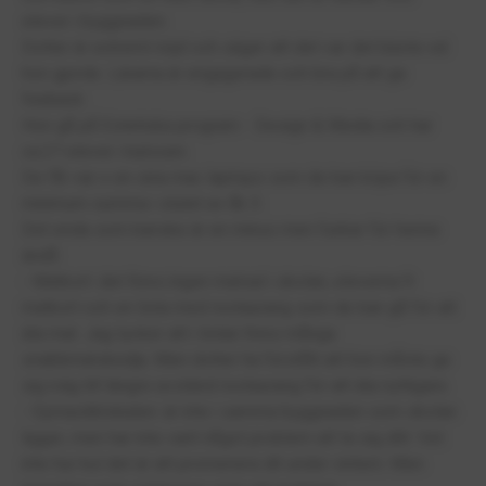
elever i byggnaden.
Dotter är extremt nöjd och säger att det var det bästa val
hon gjorde. Lärarna är engagerade och bra på att ge
feeback.
Hon gå på Estetiska program - Design & Media och har
ca.27 elever i kalssen.
De får var o en sina mac laptops som de kan köpa för en
minimum summa i slutet av åk 3.
Det enda som kanske är en minus men funkar för henne
ändå:
- Matkort: det finns ingen matsal i skolan, eleverna fr
matkort och en lista med restaurang som de kan gå för att
äta mat. Jag tycker att i listan finns många
snabbmatskedja. Men dotter ha förstått att hon måste ge
sig iväg till längre avständ restaurang för att äta nyttigare.
- Gymastiklokalen: är inte i samma byggnaden som skolan
ligger, men har inte varit något problem att ta sig ditt. Vet
inte hur kul det är att promenera dit under vintern. Men