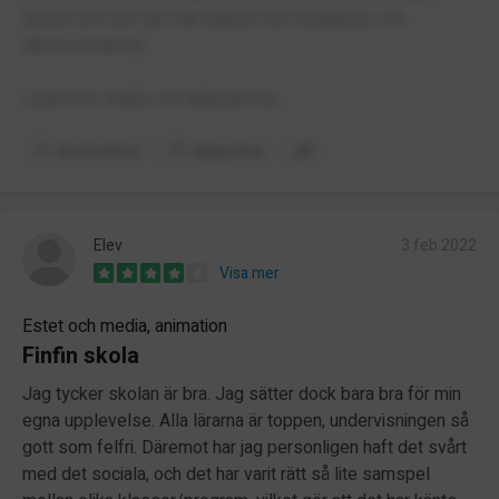
Space (ett rum där man jobbar med skapande och
idéutvecklande)
Lärarna är snälla och hjälpsamma.
Kommentera
Rapportera
Elev
3 feb 2022
Visa mer
Estet och media, animation
Finfin skola
Jag tycker skolan är bra. Jag sätter dock bara bra för min
egna upplevelse. Alla lärarna är toppen, undervisningen så
gott som felfri. Däremot har jag personligen haft det svårt
med det sociala, och det har varit rätt så lite samspel