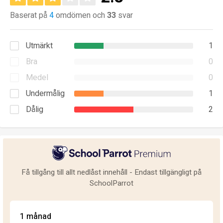
Baserat på
4
omdömen och
33
svar
Utmärkt
1
Bra
0
Medel
0
Undermålig
1
Dålig
2
Få tillgång till allt nedlåst innehåll - Endast tillgängligt på
SchoolParrot
1 månad