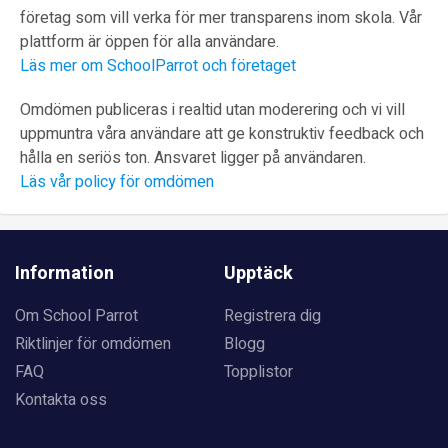
företag som vill verka för mer transparens inom skola. Vår
plattform är öppen för alla användare.
Läs mer om SchoolParrot och företaget
Omdömen publiceras i realtid utan moderering och vi vill
uppmuntra våra användare att ge konstruktiv feedback och
hålla en seriös ton. Ansvaret ligger på användaren.
Läs vår policy för omdömen
Information
Upptäck
Om School Parrot
Registrera dig
Riktlinjer för omdömen
Blogg
FAQ
Topplistor
Kontakta oss