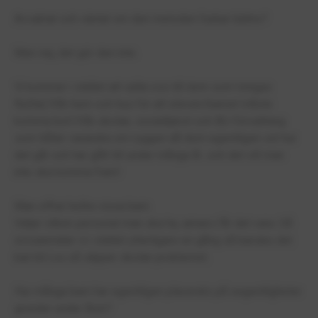
Avvaktat och väntat om den metoden funkar bättre?
Men nej, det gör den inte.
Vi kommer i stället att sälla oss till dom som tvingas
fly(tta) från hem och hus för att eleven/barnet måste
komma bort från skolan, socialtjänst och BU-förvaltning
som håller varandra om ryggen då dom egentligen vet hur
det går och har gått till under många år...och det vill man
inte ska komma fram!
Man offrar hellre vissa barn.
Väljer vilken personal man ska ha, annars får det vara. Då
orosanmäler vi i stället ytterligare en gång så kanske det
kan bli Lvu så slipper skolan problemet.
Hur många barn har egentligen placerats på oegentligheter
grunder under åren?