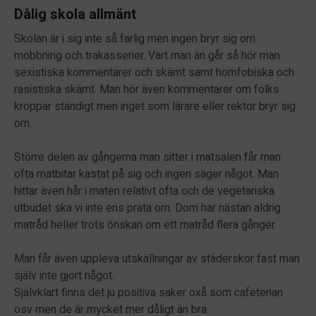
Dålig skola allmänt
Skolan är i sig inte så farlig men ingen bryr sig om
mobbning och trakasserier. Vart man än går så hör man
sexistiska kommentarer och skämt samt homfobiska och
rasistiska skämt. Man hör även kommentarer om folks
kroppar ständigt men inget som lärare eller rektor bryr sig
om.
Större delen av gångerna man sitter i matsalen får man
ofta matbitar kastat på sig och ingen säger något. Man
hittar även hår i maten relativt ofta och de vegetariska
utbudet ska vi inte ens prata om. Dom har nästan aldrig
matråd heller trots önskan om ett matråd flera gånger.
Man får även uppleva utskällningar av städerskor fast man
själv inte gjort något.
Självklart finns det ju positiva saker oxå som cafeterian
osv men de är mycket mer dåligt än bra.