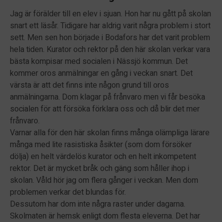
Jag är förälder till en elev i sjuan. Hon har nu gått på skolan
snart ett läsår. Tidigare har aldrig varit några problem i stort
sett. Men sen hon började i Bodafors har det varit problem
hela tiden. Kurator och rektor på den här skolan verkar vara
bästa kompisar med socialen i Nässjö kommun. Det
kommer oros anmälningar en gång i veckan snart. Det
värsta är att det finns inte någon grund till oros
anmälningarna. Dom klagar på frånvaro men vi får besöka
socialen för att försöka förklara oss och då blir det mer
frånvaro.
Varnar alla för den här skolan finns många olämpliga lärare
många med lite rasistiska åsikter (som dom försöker
dölja) en helt värdelös kurator och en helt inkompetent
rektor. Det är mycket bråk och gäng som håller ihop i
skolan. Våld hör jag om flera gånger i veckan. Men dom
problemen verkar det blundas för.
Dessutom har dom inte några raster under dagarna.
Skolmaten är hemsk enligt dom flesta eleverna. Det har