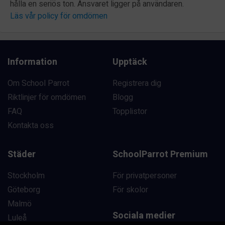
hålla en seriös ton. Ansvaret ligger på användaren.
Läs vår policy för omdömen
Information
Upptäck
Om School Parrot
Registrera dig
Riktlinjer för omdömen
Blogg
FAQ
Topplistor
Kontakta oss
Städer
SchoolParrot Premium
Stockholm
För privatpersoner
Göteborg
För skolor
Malmö
Sociala medier
Luleå