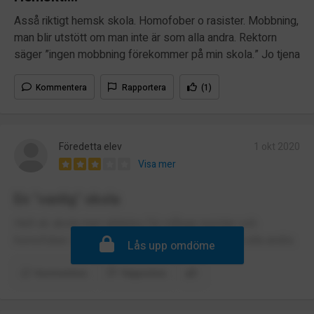
Asså riktigt hemsk skola. Homofober o rasister. Mobbning,
man blir utstött om man inte är som alla andra. Rektorn
säger ”ingen mobbning förekommer på min skola.” Jo tjena
Kommentera
Rapportera
(1)
Föredetta elev
1 okt 2020
Visa mer
En "vanlig" skola
Helt ok skola men alldeles för många rasister och
homofober. Man blir utstött om man inte är som alla andra.
Lås upp omdöme
Kommentera
Rapportera