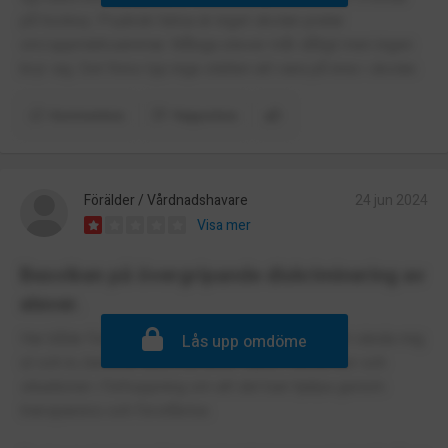
på hockey. Psykisk hälsa är inget skolan pratar
om/uppmärksammar. Många elever mår dåligt men ingen
bryr sig. Det finns typ inga ställen att vara på inne i skolan
Kommentera
Rapportera
Förälder / Vårdnadshavare
24 jun 2024
Visa mer
Besviken på övergripande diskriminering av
elever.
Har både försökt få hjälp till mitt barn genom att vända mig
Lås upp omdöme
ut och in, berättat allra intimaste saker, händelser och
situationer i förhoppning om att det kan hjälpa genom
transparens och förståelse.