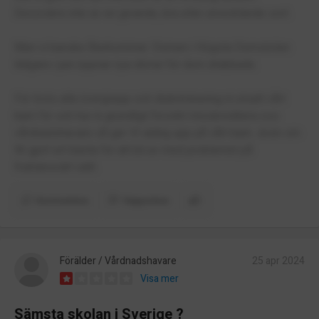
Dessvärre inte av en givande, bra eller utvecklande sort.
Men vi kanske återkommer. Domen i Högsta Domstolen
tidigare i juni öppnar nya dörrar för dom drabbade.
För trots alla övergrepp och diskriminering ni utsatt vårt
barn för och hur ni grundligt försökt misskreditera oss
vårdnadshavare så ger VI aldrig upp på vårt barn...även om
NI gjort ert bästa för att bli av med problemet på
fruktansvärt sätt.
Kommentera
Rapportera
Förälder / Vårdnadshavare
25 apr 2024
Visa mer
Sämsta skolan i Sverige ?