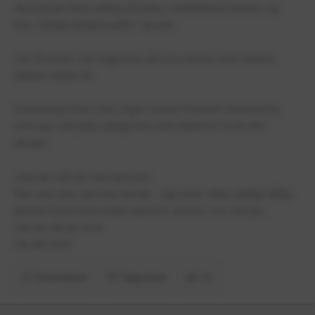
skolsyrran finns aldrig på plats, mattanterna beteer sig
inte, väldigt dpligt kvalite i skolan.
För få raster, för höga krav på oss elever, men lärarna
hjälper sällan till.
Itslearning finns men, ingen svarar förutom mentorerna
som gör sitt jobb väldigt bra, men behöver ta en titt i
skolan.
Jag har valt att vara anonym.
Kan vara den sämsta skolan.. Jag vene. Men vädligt dålig,
jämfört med mina andra vänners skolor, t.ex. nässjö,
sävsjö, eksjö, m.m
Ha det nice!
Kommentera
Rapportera
(1)