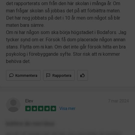
det rapporterats om från den här skolan i många år. Om
man frågar skolan så jobbas det på att förbättra maten.
Det har nog jobbats på det i 10 år men om något så blir
maten bara sämre.
Om ni har någon som ska börja högstadiet i Bodafors. Jag
tycker synd om er. Försök få dom placerade någon annan
stans. Flytta om ni kan. Om det inte går försök hitta en bra
psykolog i förebyggande syfte. Stor risk att ni kommer
behöva det.
Kommentera
Rapportera
Elev
7 mar 2024
Visa mer
bättre än norråsa
jag går på skolan och vill den ska vara bättre än norråsa