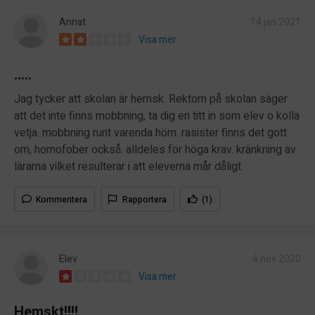
Annat
14 jan 2021
Visa mer
.....
Jag tycker att skolan är hemsk. Rektorn på skolan säger
att det inte finns mobbning, ta dig en titt in som elev o kolla
vetja. mobbning runt varenda hörn. rasister finns det gott
om, homofober också. alldeles för höga krav. kränkning av
lärarna vilket resulterar i att eleverna mår dåligt.
Kommentera
Rapportera
(1)
Elev
4 nov 2020
Visa mer
Hemskt!!!!