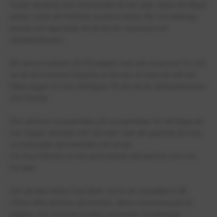
Tyvärr används inte förtroendet till det utan vänds till något
annat i syfte att förflytta skolans/rektor/BU-förvaltnings
ansvar och agerande till att bli fel i hemmet och
vårdnadshavare.
Att skriva insatser på ett papper men inte ta ansvar för och
se till att insatsen fungerar ut till elev är bara ett sätt att
hålla ryggen fri och ytterligare få det att bli vårdnadshavare
som brister.
Sen skickas orosanmälan på orosanmälan för att lägga än
mer tyngd i ärendet och "på rutin" utan att uppfylla de krav
orosanmälan ska innebära och avser.
För hög frånvaro är inte automatiskt detsamma som oro
för barn.
Det skolan/rektor Ewa Björk vet är att socialtjänst då
måste titta närmare på ärendet, därav insatserna på ett
papper, och med personliga tyckanden, funderingar,