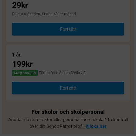
29kr
Första månaden. Sedan 49kr / månad
Fortsätt
1 år
199kr
Första året. Sedan 399kr / år
Mest prisvärd
Fortsätt
För skolor och skolpersonal
Arbetar du som rektor eller personal inom skola? Ta kontroll
över din SchooParrot profil.
Klicka här