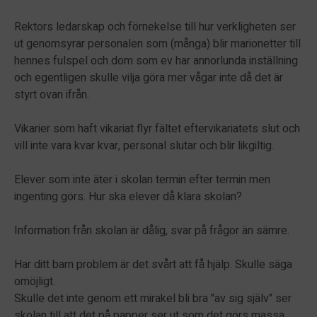
Rektors ledarskap och förnekelse till hur verkligheten ser
ut genomsyrar personalen som (många) blir marionetter till
hennes fulspel och dom som ev har annorlunda inställning
och egentligen skulle vilja göra mer vågar inte då det är
styrt ovan ifrån.
Vikarier som haft vikariat flyr fältet eftervikariatets slut och
vill inte vara kvar kvar, personal slutar och blir likgiltig.
Elever som inte äter i skolan termin efter termin men
ingenting görs. Hur ska elever då klara skolan?
Information från skolan är dålig, svar på frågor än sämre.
Har ditt barn problem är det svårt att få hjälp. Skulle säga
omöjligt.
Skulle det inte genom ett mirakel bli bra "av sig själv" ser
skolan till att det på papper ser ut som det görs massa