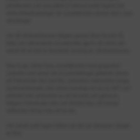
påståenden och rena påhitt (i folkmun kallat lögner) blir
detta hittepåsanningar när socialtjänsten skriver dom i sina
utredningar.
Har då vårdnadshavare tidigare genom åren försökt få
hjälp och välmenande orosanmälan gjorts så vänds det
enkelt till en bild av bristande omsorg av vårdnadshavare.
Way to go, rektor Ewa, socialtjänsten med gruppchef
Jeanette som anser att orosanmälningar gällande elever
på Parkskolan ska vara fler, Jeanettes marionetter (unga,
nyutexaminerade, utan större kunskap om ex.vis NPF och
definitivt inte erfarenhet av att ha barn) och gärna en
tidigare Parkskolan-elev och Bofaforsbo, så formas
utlåtanden till hur man vill ha det.
Har också suttit lugnt i båten när det var skriverier i början
av året.