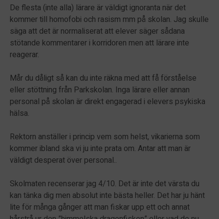
De flesta (inte alla) lärare är väldigt ignoranta när det
kommer till homofobi och rasism mm på skolan. Jag skulle
säga att det är normaliserat att elever säger sådana
stötande kommentarer i korridoren men att lärare inte
reagerar.
Mår du dåligt så kan du inte räkna med att få förståelse
eller stöttning från Parkskolan. Inga lärare eller annan
personal på skolan är direkt engagerad i elevers psykiska
hälsa.
Rektorn anställer i princip vem som helst, vikarierna som
kommer ibland ska vi ju inte prata om. Antar att man är
väldigt desperat över personal..
Skolmaten recenserar jag 4/10. Det är inte det värsta du
kan tänka dig men absolut inte bästa heller. Det har ju hänt
lite för många gånger att man fiskar upp ett och annat
hårstrå ur den ”himmelska dragonfisken” eller vad de nu