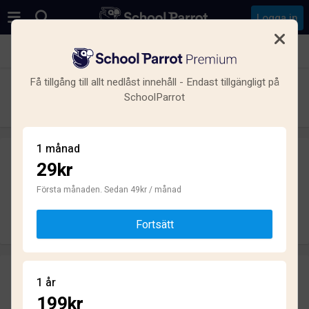
Logga in
Se alla skolor i Nässjö V
Få tillgång till allt nedlåst innehåll - Endast tillgängligt på
Parkskolan 7-9
SchoolParrot
Grundskola · Kommunal · Bodafors
1 månad
29kr
Skriv ett omdöme
helt anonymt
Första månaden. Sedan 49kr / månad
Skriv omdöme
Fortsätt
Omdömen
1 år
2.0
199kr