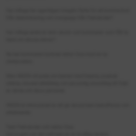
Hur många har egentligen tvingats flytta för att komma bort
från diskriminering och övergrepp från Parkskolan?
Hur många andra är dom skolor och kommuner som fått ta
hand om dessa elever?
Nu har kommunen belönat rektor Ewa med en ny
chefposition.
Men INGEN vill prata om barnen med trauma, psykisk
ohälsa, missad utbildning och personlig utveckling till följd
av skola och dess personal.
INGEN är intresserad av att ge dessa barn bekräftelse och
erkännande.
Tack Parkskolan och rektor Ewa.
Det ni gett och lärt mitt barn är en livslång lärdom.