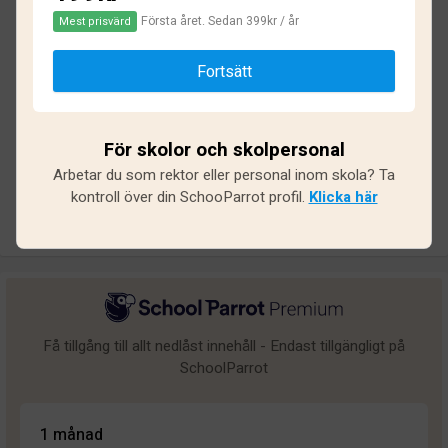
Första året. Sedan 399kr / år
Mest prisvärd
Baserat på
20
omdömen och
180
svar
Fortsätt
Utmärkt
2
Bra
1
För skolor och skolpersonal
Medel
1
Arbetar du som rektor eller personal inom skola? Ta
Undermålig
4
kontroll över din SchooParrot profil.
Klicka här
Dålig
12
Få tillgång till allt nedlåst innehåll - Endast tillgängligt på
SchoolParrot
1 månad