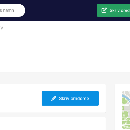
Skriv om
SV
Skriv omdöme