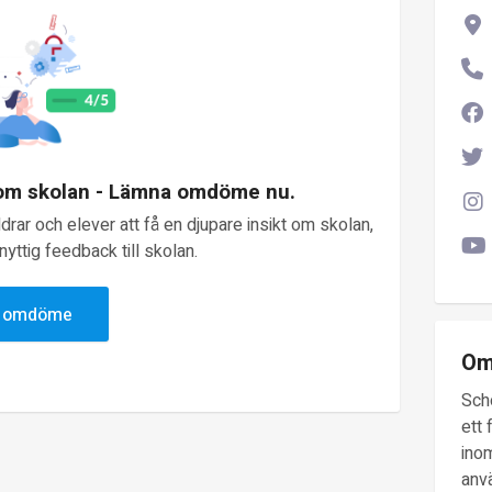
 om skolan - Lämna omdöme nu.
rar och elever att få en djupare insikt om skolan,
yttig feedback till skolan.
v omdöme
Om
Sch
ett 
inom
anv