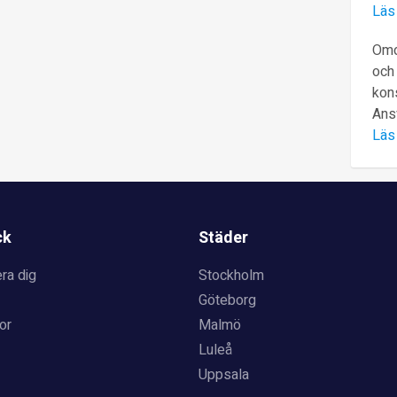
Läs
Omd
och 
kons
Ans
Läs
ck
Städer
ra dig
Stockholm
Göteborg
or
Malmö
Luleå
Uppsala