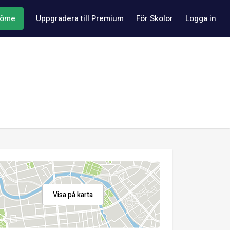
döme
Uppgradera till Premium
För Skolor
Logga in
Visa på karta