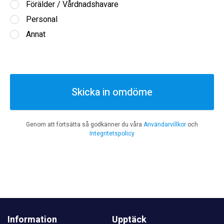
Förälder / Vårdnadshavare
Personal
Annat
Skicka in omdöme
Genom att fortsätta så godkänner du våra
Användarvillkor
och
Integritetspolicy
Information
Upptäck