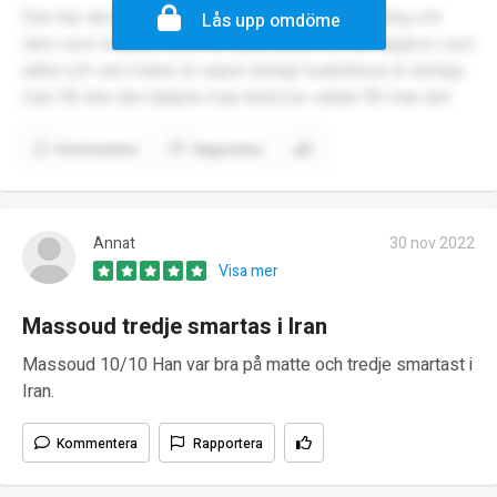
Den här skolan är super dålig för det blir mobbning och
Lås upp omdöme
dem som mobbar kommer alltid undan för sin diagnos som
adhd och sen maten är super äckligt toaletterna är äckliga
man får inte den hjälpen man behöver sällan får man det
Kommentera
Rapportera
Annat
30 nov 2022
Visa mer
Massoud tredje smartas i Iran
Massoud 10/10 Han var bra på matte och tredje smartast i
Iran.
Kommentera
Rapportera