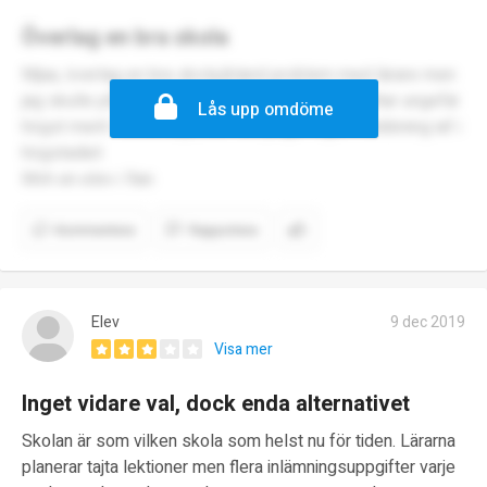
Överlag en bra skola
Mjaa, överlag en bra skola,ibland problem med lärare men
jag skulle påstå att skolan är bra, Pershagen sittar ungefär
Lås upp omdöme
högst merit i Södertälje, och det pågår ingen mobbning iaf i
högstadiet
Mvh en elev i 9an
Kommentera
Rapportera
Elev
9 dec 2019
Visa mer
Inget vidare val, dock enda alternativet
Skolan är som vilken skola som helst nu för tiden. Lärarna
planerar tajta lektioner men flera inlämningsuppgifter varje