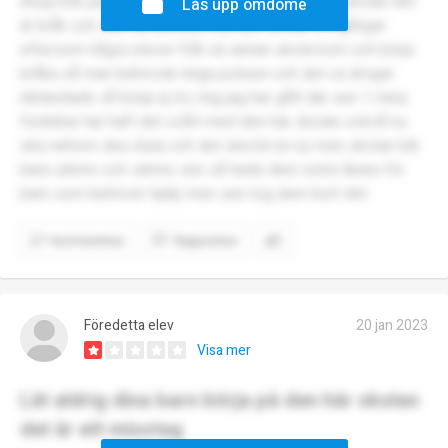
Börja inte på skolan tro mig jag har gått på den skolan det
Lås upp omdöme
är bråk och sen har polisen varit på skolan två gånger
eftersom några elever från en annan skola kom och börja
bråka så man behövde ringa polisen och det va droger
inblandade så börja ej tro mig jag har gått där sen 1 mina
föräldrar har haft det svårt med den här skolan också nu
ska rektorn ska sluta och det ska bli en ny men skolan blir
bara sämre och sämre sen så hade dem extra lärare för
barn som behöver hjälp men sen tog dem bort det
Kommentera
Rapportera
Föredetta elev
20 jan 2023
Visa mer
Låt aldrig dina barn börja på den här skolan
det är ett misstag