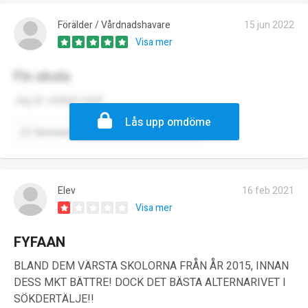
Förälder / Vårdnadshavare
15 jun 2022
Visa mer
Fin skola
Jag är väldigt nöjd!
Lås upp omdöme
Kommentera
Rapportera
Elev
16 feb 2021
Visa mer
FYFAAN
BLAND DEM VÄRSTA SKOLORNA FRÅN ÅR 2015, INNAN
DESS MKT BÄTTRE! DOCK DET BÄSTA ALTERNARIVET I
SÖKDERTÄLJE!!