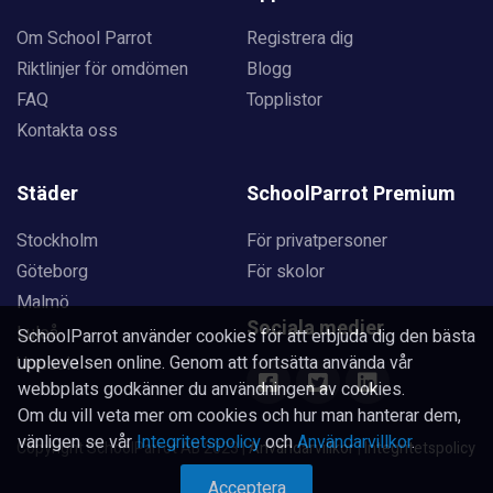
Om School Parrot
Registrera dig
Riktlinjer för omdömen
Blogg
FAQ
Topplistor
Kontakta oss
Städer
SchoolParrot Premium
Stockholm
För privatpersoner
Göteborg
För skolor
Malmö
Sociala medier
Luleå
SchoolParrot använder cookies för att erbjuda dig den bästa
upplevelsen online. Genom att fortsätta använda vår
Uppsala
webbplats godkänner du användningen av cookies.
Om du vill veta mer om cookies och hur man hanterar dem,
vänligen se vår
Integritetspolicy
och
Användarvillkor
.
Copyright SchoolParrot AB 2023
|
Användarvillkor
|
Integritetspolicy
Acceptera