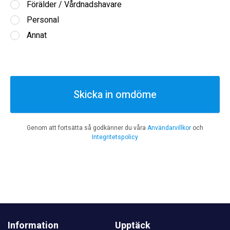
Förälder / Vårdnadshavare
Personal
Annat
Skicka in omdöme
Genom att fortsätta så godkänner du våra
Användarvillkor
och
Integritetspolicy
Information
Upptäck