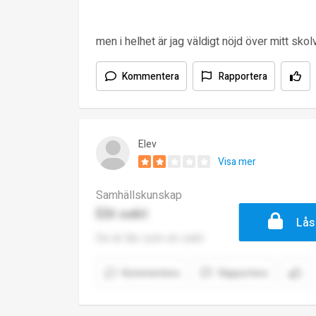
men i helhet är jag väldigt nöjd över mitt skolv
Kommentera
Rapportera
Elev
Visa mer
Samhällskunskap
Elit sekt
Lås
De är lite som en sekt
Kommentera
Rapportera