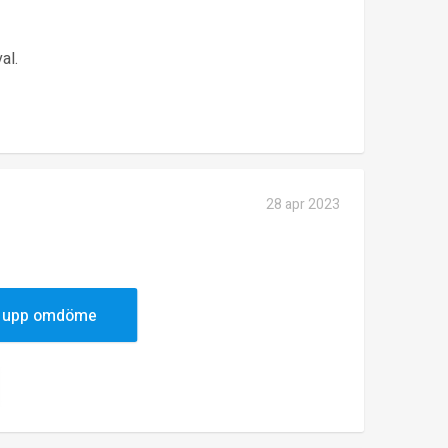
al.
28 apr 2023
 upp omdöme