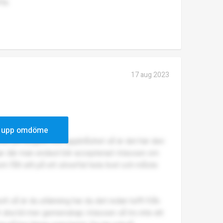
ta.
17 aug 2023
 upp omdöme
ver på dryghet och uppblåshet så är det här den
gar där man endast blir accepterad i klassen om
fått allt på ett silverfat hela livet och måste
 så är du utlänning har du det redan tufft från
et ska bli mer gemenskap i klassen så tro inte att