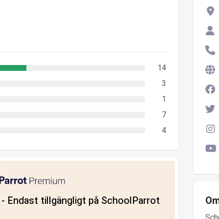
14
3
1
7
4
ll - Endast tillgängligt på SchoolParrot
Om
Sch