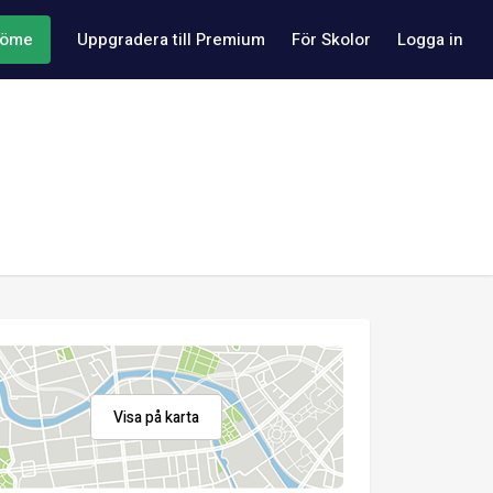
döme
Uppgradera till Premium
För Skolor
Logga in
Visa på karta