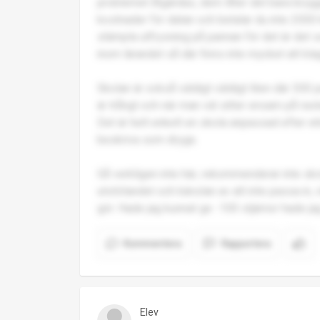
problemet åtgärdas, dem låter det bara brygg
kostnader för datan och betalar du inte 2000
stämpla utfrysning på pannan för det är det
inom lärandet så där finns inte mycket att kla
Skolan är också väldigt väldigt liten där 300
är trångt och när man väl sitter ensam på raste
Det är helt enkelt en skola anpassad efter 
beskriva som dryga.
Gå verkligen inte här, rekommenderar inte 
utstötandet och känslan av att inte passa in, v
gör. Hade jag kunnat ge -100 stjärnor hade jag
Kommentera
Rapportera
Elev