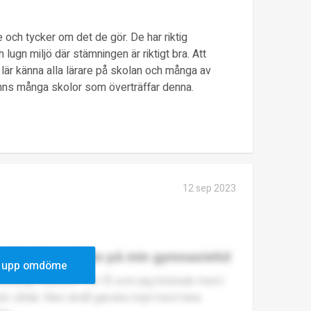
 och tycker om det de gör. De har riktig
 lugn miljö där stämningen är riktigt bra. Att
 lär känna alla lärare på skolan och många av
 finns många skolor som överträffar denna.
12 sep 2023
goda minnen från på min gymnasietid
 upp omdöme
ning i klassen. För få som jag klickade med i
gick sådär. Men ändå ganska nöjd med mina