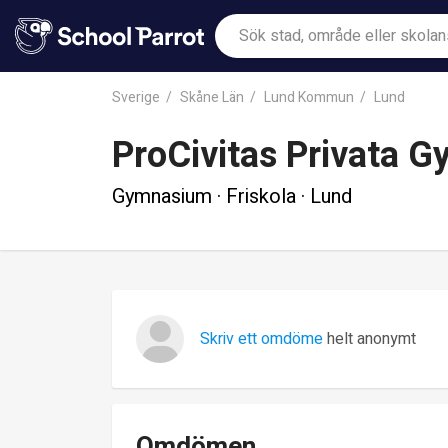
Sverige
Skåne Län
Lund Kommun
Lund
ProCivitas Privata 
Gymnasium · Friskola · Lund
Skriv ett omdöme
helt anonymt
Omdömen