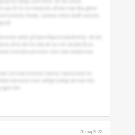
a på hur länge som helst. De tar också
 kr per år för en macbook så kan man lika gärna
 som kommer hända. Lärarna verkar ändå vara bra
ga på.
 personer delar på bara några kvadratmeter, så det
rna så är det för alla att se och skratta åt en.
etniskt svenska personer som man endast kan
skolan och man kommer hamna i depression av
ilket eleverna visar väldigt tydligt att man inte
 gjort det.
20 maj 2023