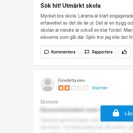
Sök hit! Utmärkt skola
Mycket bra skola. Lärarna är klart engagerade
erfarenhet av det de lär ut. Det är en trygg och
skolan är mindre är också en klar fördel. Man
eleverna som går där. Själv tror jag inte det
Kommentera
Rapportera
Föredetta elev
Visa mer
Ekonomi
Ekonomistudent som inte har så 
Lås
Saknade gemenskapen. Inte så bra sammanhåll
min klass.. Försökte prata med vår mentor, 