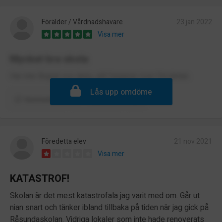
Förälder / Vårdnadshavare
23 jan 2022
Visa mer
Mycket bra skola
Har inte ångrat oss ännu, allt fungerar över förväntan.
Lås upp omdöme
Kommentera
Rapportera
Föredetta elev
21 nov 2021
Visa mer
KATASTROF!
Skolan är det mest katastrofala jag varit med om. Går ut
nian snart och tänker ibland tillbaka på tiden när jag gick på
Råsundaskolan. Vidriga lokaler som inte hade renoverats