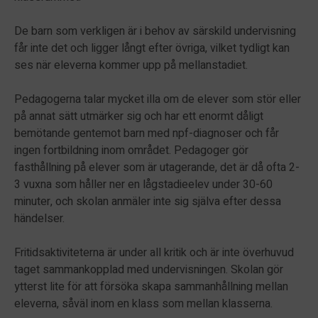
De barn som verkligen är i behov av särskild undervisning
får inte det och ligger långt efter övriga, vilket tydligt kan
ses när eleverna kommer upp på mellanstadiet.
Pedagogerna talar mycket illa om de elever som stör eller
på annat sätt utmärker sig och har ett enormt dåligt
bemötande gentemot barn med npf-diagnoser och får
ingen fortbildning inom området. Pedagoger gör
fasthållning på elever som är utagerande, det är då ofta 2-
3 vuxna som håller ner en lågstadieelev under 30-60
minuter, och skolan anmäler inte sig själva efter dessa
händelser.
Fritidsaktiviteterna är under all kritik och är inte överhuvud
taget sammankopplad med undervisningen. Skolan gör
ytterst lite för att försöka skapa sammanhållning mellan
eleverna, såväl inom en klass som mellan klasserna.