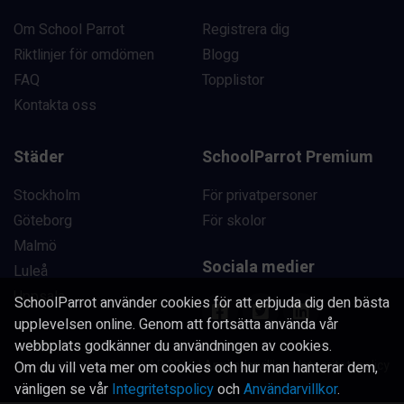
Om School Parrot
Registrera dig
Riktlinjer för omdömen
Blogg
FAQ
Topplistor
Kontakta oss
Städer
SchoolParrot Premium
Stockholm
För privatpersoner
Göteborg
För skolor
Malmö
Sociala medier
Luleå
Uppsala
SchoolParrot använder cookies för att erbjuda dig den bästa
upplevelsen online. Genom att fortsätta använda vår
webbplats godkänner du användningen av cookies.
Copyright SchoolParrot AB 2023
|
Användarvillkor
|
Integritetspolicy
Om du vill veta mer om cookies och hur man hanterar dem,
vänligen se vår
Integritetspolicy
och
Användarvillkor
.