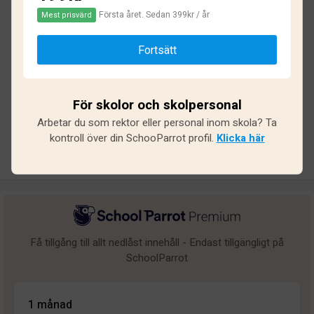
Första året. Sedan 399kr / år
Mest prisvärd
Baserat på
17
omdömen och
143
svar
Fortsätt
Utmärkt
2
Bra
1
För skolor och skolpersonal
Medel
0
Arbetar du som rektor eller personal inom skola? Ta
Undermålig
1
kontroll över din SchooParrot profil.
Klicka här
Dålig
13
Få tillgång till allt nedlåst innehåll - Endast tillgängligt på
SchoolParrot
1 månad