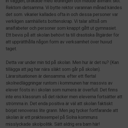
in väggen, bråkade med ledningen och mådde allmänt skit.
Rektorn detsamma. Vi bytte rektor varannan månad kändes
det som. vikarier kallades ofta in och dessa personer var
verkligen samhällets bottenskrap. Vi talar alltså om
analfabeter och personer som knappt gått ut gymnasiet.
Ett bevis på att skolan behövt ta till drastiska åtgärder för
att upprätthålla någon form av verksamhet över huvud
taget.
Detta var under min tid på skolan. Men hur är det nu? (Kan
tillägga att jag har nära släkt som går på skolan).
Lärarsituationen är densamma. efter ett flertal
skolnedläggningar runtom i kommunen har massvis av
elever fösts in i skolan som numera är överfull. Det finns
inte ens klassrum så det räcker men eleverna fortsätter att
strömma in. Det enda positiva är väl att skolan faktiskt
börjat renoveras lite grann. Men jag tycker fortfarande att
skolan är ett praktexempel på Solna kommuns
misslyckade skolpolitik. Sätt aldrig era barn här!