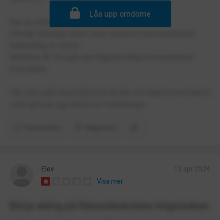
Lås upp omdöme
Kan du undvika,undvik!
Otroligt otrevliga lärare varav vissa kör med kränkande
behandling av elever
Mobbing får försigå utan åtgärder,dålig kommunination
med lärare.
Har varit rejält missnöjd med skolan och lärarna men barnet
velat gå kvar pga rädsla för förändringar.
Kommentera
Rapportera
Elev
13 apr 2024
Visa mer
Börja aldrig på Råsundaskolans högstadium