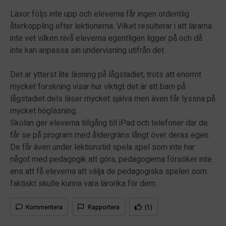
Läxor följs inte upp och eleverna får ingen ordentlig
återkoppling efter lektionerna. Vilket resulterar i att lärarna
inte vet vilken nivå eleverna egentligen ligger på och då
inte kan anpassa sin undervisning utifrån det.
Det är ytterst lite läsning på lågstadiet, trots att enormt
mycket forskning visar hur viktigt det är att barn på
lågstadiet dels läser mycket själva men även får lyssna på
mycket högläsning.
Skolan ger eleverna tillgång till iPad och telefoner där de
får se på program med åldergräns långt över deras egen.
De får även under lektionstid spela spel som inte har
något med pedagogik att göra, pedagogerna försöker inte
ens att få eleverna att välja de pedagogiska spelen som
faktiskt skulle kunna vara lärorika för dem.
Kommentera
Rapportera
(1)