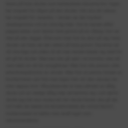
lärare på hela skolan som behandlade eleverna bra. Ingen
har respekt för någon på den skolan. Inte ens att vänner
har respekt för varandra. I skolan var det mycket
skadegörelse och en otrevlig miljö. Det är nästan alltid
pappersbitar som täcker hela golvet på en våning. Det var
ritat på alla väggar. Eftersom man fick ha skor på sig i hela
skolan var hela var det vatten på hela golvet. Eleverna var
så otrevliga och elaka så att man nästan kände sig rädd för
att gå till skolan. Man kan inte gå själv i en korridor utan att
vara rädd om att bli smygfilmad. Man fick inte pennor eller
anteckningsböcker av skolan. Man fick en penna i början av
höstterminen sen fick man ingen mer om den vässas ner
eller tappas bort. Råsudaskolan är bara allmänt en dålig
skola och en väldigt dålig miljö att befinna sig i och därför
skulle jag inte ens önska att min värsta fiende ska gå där.
DETHÄR ÄR BARA EN BESKRIVNING AV HÖGSTADIET,
mellanstadiet är bättre men ändå inget som
rekommenderas.