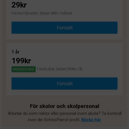
29kr
Första månaden. Sedan 49kr / månad
Fortsätt
1 år
199kr
Första året. Sedan 399kr / år
Mest prisvärd
Fortsätt
För skolor och skolpersonal
Arbetar du som rektor eller personal inom skola? Ta kontroll
över din SchooParrot profil.
Klicka här