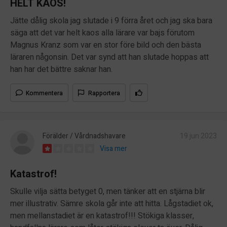
HELT KAOS!
Jätte dålig skola jag slutade i 9 förra året och jag ska bara
säga att det var helt kaos alla lärare var bajs förutom
Magnus Kranz som var en stor före bild och den bästa
läraren någonsin. Det var synd att han slutade hoppas att
han har det bättre saknar han.
Kommentera
Rapportera
Förälder / Vårdnadshavare
19 jun 2023
Visa mer
Katastrof!
Skulle vilja sätta betyget 0, men tänker att en stjärna blir
mer illustrativ. Sämre skola går inte att hitta. Lågstadiet ok,
men mellanstadiet är en katastrof!!! Stökiga klasser,