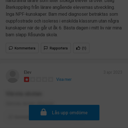
handfallna lärare som låter stökiga elever ta över. Dålig
återkoppling från lärare angående elevernas utveckling.
Inga NPF-kunskaper. Barn med diagnoser betraktas som
ouppfostrade och isoleras i enskilda klassrum utan några
kunskaper när de går ut åk 6. Bästa dagen i mitt liv när mina
barn slapp Råsunda skola.
Kommentera
Rapportera
(1)
Elev
3 apr 2023
Visa mer
Värsta skolan
Sämsta skolan någonsin
Lås upp omdöme
Kommentera
Rapportera