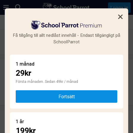
Logga in
Se alla skolor i Råsunda, Solna
Få tillgång till allt nedlåst innehåll - Endast tillgängligt på
Råsundaskolan
SchoolParrot
Grundskola · Kommunal · Solna
1 månad
29kr
Skriv ett omdöme
helt anonymt
Första månaden. Sedan 49kr / månad
Skriv omdöme
Fortsätt
Omdömen
1 år
1.9
199kr