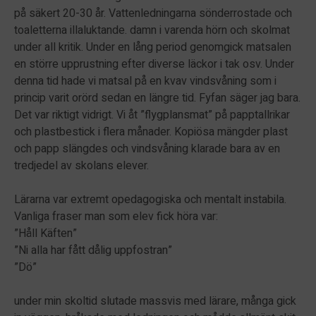
på säkert 20-30 år. Vattenledningarna sönderrostade och
toaletterna illaluktande. damn i varenda hörn och skolmat
under all kritik. Under en lång period genomgick matsalen
en större upprustning efter diverse läckor i tak osv. Under
denna tid hade vi matsal på en kvav vindsvåning som i
princip varit orörd sedan en längre tid. Fyfan säger jag bara.
Det var riktigt vidrigt. Vi åt ”flygplansmat” på papptallrikar
och plastbestick i flera månader. Kopiösa mängder plast
och papp slängdes och vindsvåning klarade bara av en
tredjedel av skolans elever.
Lärarna var extremt opedagogiska och mentalt instabila.
Vanliga fraser man som elev fick höra var:
”Håll Käften”
”Ni alla har fått dålig uppfostran”
”Dö”
under min skoltid slutade massvis med lärare, många gick