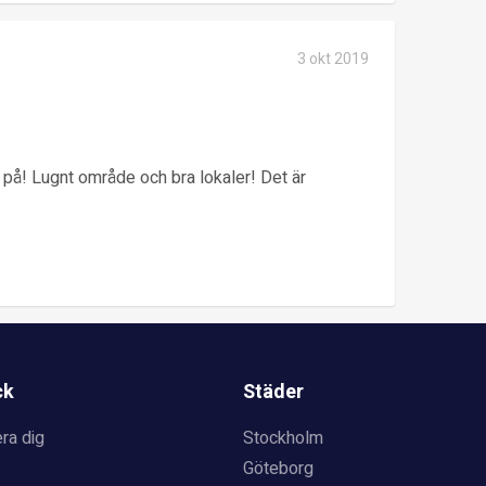
3 okt 2019
 på! Lugnt område och bra lokaler! Det är
ck
Städer
ra dig
Stockholm
Göteborg