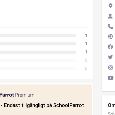
1
1
1
0
0
ll - Endast tillgängligt på SchoolParrot
Om
Sch