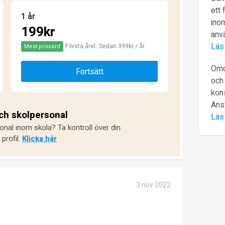
ett 
1 år
inom
199kr
anv
Läs
Första året. Sedan 399kr / år
Mest prisvärd
Omd
Fortsätt
och 
kons
Ans
och skolpersonal
Läs
onal inom skola? Ta kontroll över din
profil.
Klicka här
3 nov 2022