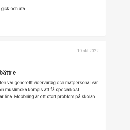
 gick och äta.
10 okt 2022
bättre
aten var generellt vidervärdig och matpersonal var
 min muslimska kompis att få specialkost
avar fina. Mobbning är ett stort problem på skolan