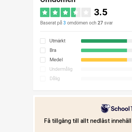
3.5
Baserat på
3
omdömen och
27
svar
Utmärkt
Bra
Medel
Undermålig
Dålig
Få tillgång till allt nedlåst innehå