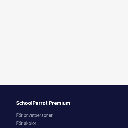
SchoolParrot Premium
För privatpersoner
För skolor