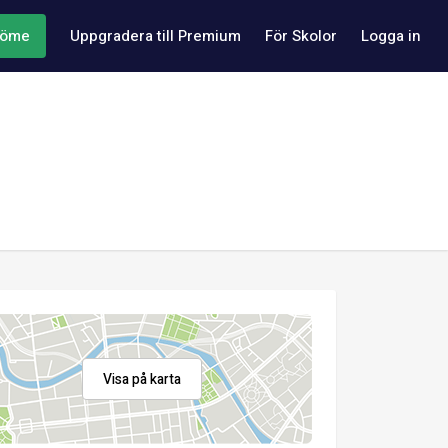
döme
Uppgradera till Premium
För Skolor
Logga in
Visa på karta