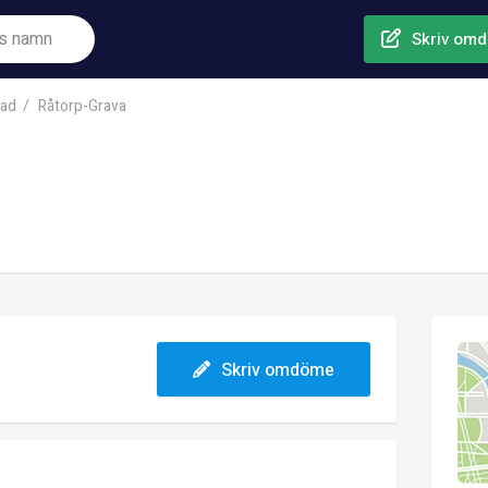
Skriv om
tad
Råtorp-Grava
Skriv omdöme