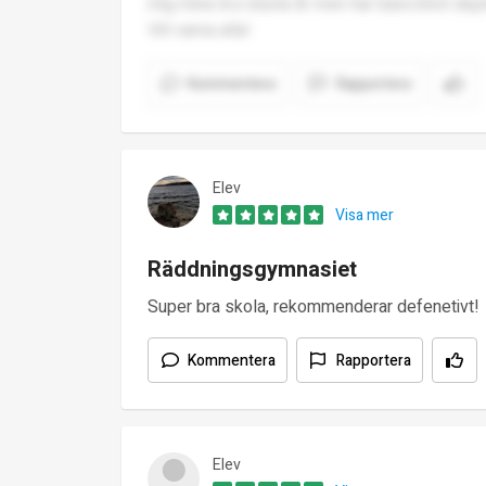
mig mina livs bästa år men har bara blivit dep
Vill varna alla!
Kommentera
Rapportera
Elev
Visa mer
Räddningsgymnasiet
Super bra skola, rekommenderar defenetivt!
Kommentera
Rapportera
Elev