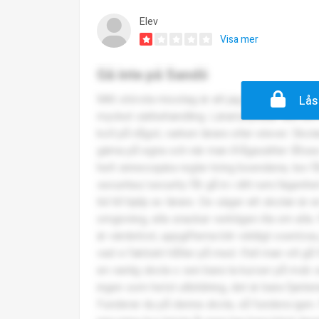
Elev
Visa mer
Gå inte på Sandö
Mitt största misstag är att jag börjat på denn
Lås
mycket särbehandling. Lärarna pratar skit om 
koll på något, varken lärare eller elever. Skola
gärna på egna och när man ifrågasätter låtsa
helt sinnessjuka regler kring boendena, tex 
securitas/security får gå in i ditt rum/lägenhe
tid till hjälp av lärare. De säger att skolan är e
omgivning, alla snackar verkligen illa om alla
är värdelöst, uppgifterna blir väldigt oseriösa,
vad vi faktiskt håller på med. Ifall man vill g
en vanlig skola o sen bara ta kurser på msb s
ingen som helst utbildning, det är bara fjante
Funderar du på denna skola, så fundera igen. 