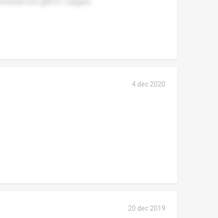
rimerad och gått in i väggen.
4 dec 2020
20 dec 2019