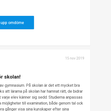
givande och roligt.
 upp omdöme
15 nov 2019
r skolan!
l av gymnasium. På skolan är det ett mycket bra
s att lärarna på skolan har hamnat rätt, de bidrar
tt varje elev känner sig sedd. Studierna anpassas
a möjligheter till examination, både genom tal ock
flera gånger visa sina kunskaper efter sina