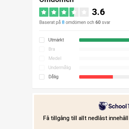
3.6
Baserat på
8
omdömen och
60
svar
Utmärkt
Bra
Medel
Undermålig
Dålig
Få tillgång till allt nedlåst innehå