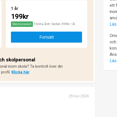
ett 
1 år
inom
199kr
anv
Läs
Första året. Sedan 399kr / år
Mest prisvärd
Omd
Fortsätt
och 
kons
Ans
och skolpersonal
Läs
onal inom skola? Ta kontroll över din
profil.
Klicka här
29 nov 2024