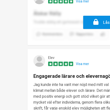
Visa mer
Älskar RäGy
Trodde aldrig att gymnasiet skulle vara såhär 
Lås
Kommentera
Rapportera
Elev
Visa mer
Engagerade lärare och elevernagö
Jag kunde inte ha varit mer nöjd med mitt va
klimat mellan både elever och lärare. Det märk
med positiv energi och gott stöd vilket gör a
mycket väl efter individerna, genom flera olik
skrift, får varje enskild elev möjligheten att 