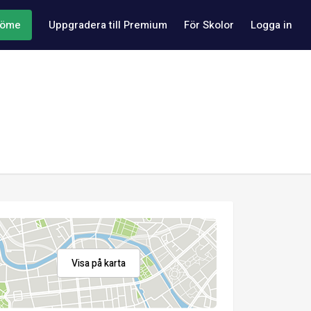
döme
Uppgradera till Premium
För Skolor
Logga in
Visa på karta