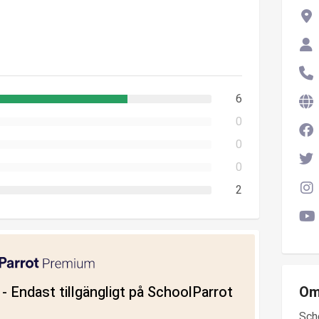
6
0
0
0
2
ll - Endast tillgängligt på SchoolParrot
Om
Sch