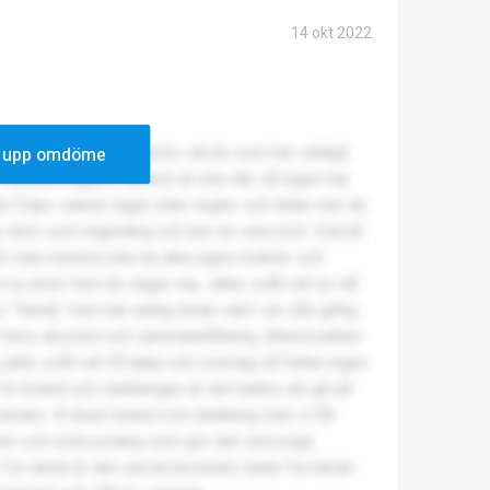
14 okt 2022
a skolan. Otroligt oseriös skola som har väldigt
 upp omdöme
varandra öppet, rektorn är inte där så ingen har
n följer varken lagar eller regler och hittar mer än
s dom som ingenting och ber en vara tyst. Också
får man numera inte ha dina egna möbler och
t nu även fast du säger nej. Jätte svårt att en då
n ”familj” men har aldrig innan varit i en sån giftig
. Finns absolut noll sammanhållning. Arbetssättet
 jätte svårt att få hjälp och överlag så fattar ingen
å för brand och räddningen är det bättre att gå på
enare. Vi läser brand och räddning men vi får
rier och extra poäng som gör det stressigt.
För detta är det värsta beslutet, hade förväntat