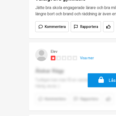
Jätte bra skola engagerade lärare och bra m
längre bort och brand och räddning är även e
Kommentera
Rapportera
Elev
Visa mer
Älskar Rägy
Tydligen kan man få en varning för att man u
Lås
Härlig skola :)
Kommentera
Rapportera