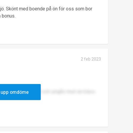
iljö. Skönt med boende på ön för oss som bor
n bonus.
2 feb 2023
ppför sig respektlöst och umgås med sin klass.
 upp omdöme