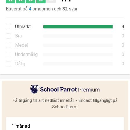
Baserat på
4
omdömen och
32
svar
Utmärkt
4
Bra
0
Medel
0
Undermålig
0
Dålig
0
Få tillgång till allt nedlåst innehåll - Endast tillgängligt på
SchoolParrot
1 månad