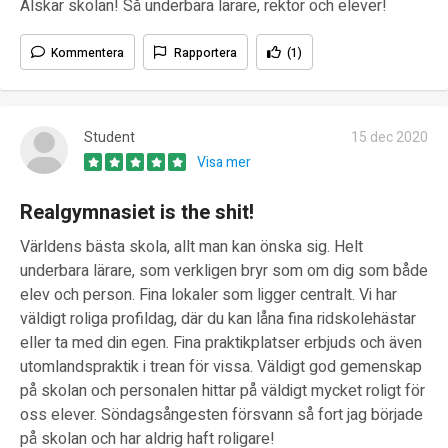
Älskar skolan! Så underbara lärare, rektor och elever!
Kommentera
Rapportera
(1)
Student
15 dec 2020
Visa mer
Realgymnasiet is the shit!
Världens bästa skola, allt man kan önska sig. Helt
underbara lärare, som verkligen bryr som om dig som både
elev och person. Fina lokaler som ligger centralt. Vi har
väldigt roliga profildag, där du kan låna fina ridskolehästar
eller ta med din egen. Fina praktikplatser erbjuds och även
utomlandspraktik i trean för vissa. Väldigt god gemenskap
på skolan och personalen hittar på väldigt mycket roligt för
oss elever. Söndagsångesten försvann så fort jag började
på skolan och har aldrig haft roligare!