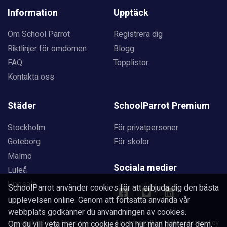
Information
Upptäck
Om School Parrot
Registrera dig
Riktlinjer för omdömen
Blogg
FAQ
Topplistor
Kontakta oss
Städer
SchoolParrot Premium
Stockholm
För privatpersoner
Göteborg
För skolor
Malmö
Sociala medier
Luleå
Uppsala
SchoolParrot använder cookies för att erbjuda dig den bästa
upplevelsen online. Genom att fortsätta använda vår
webbplats godkänner du användningen av cookies.
Copyright SchoolParrot AB 2023
|
Användarvillkor
|
Integritetspolicy
Om du vill veta mer om cookies och hur man hanterar dem,