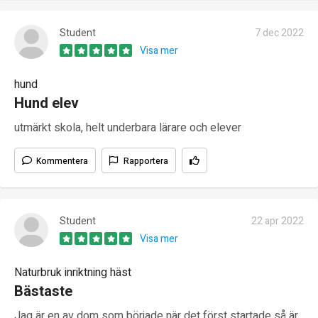
Student
7 dec 2022
Visa mer
hund
Hund elev
utmärkt skola, helt underbara lärare och elever
Kommentera
Rapportera
Student
22 apr 2022
Visa mer
Naturbruk inriktning häst
Bästaste
Jag är en av dom som började när det först startade så är